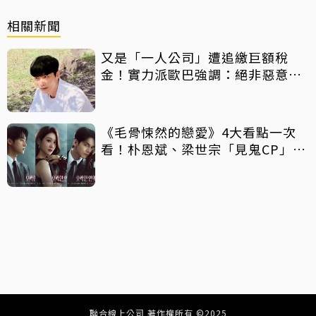
相關新聞
又是「一人公司」遭追繳巨額稅
金！實力派歐巴強調：絕非惡意逃
漏稅
《毛骨悚然的戀愛》4大看點一次
看！朴恩斌、梁世宗「見鬼CP」辦
案談戀愛 Netflix韓劇必追
聯合線上公司 著作權所有 ©2025