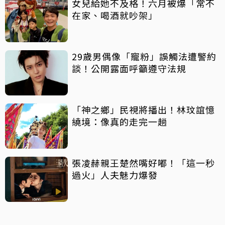
女兒給她不及格！六月被爆「常不
在家、喝酒就吵架」
29歲男偶像「寵粉」誤觸法遭警約
談！公開露面呼籲遵守法規
「神之鄉」民視將播出！林玟誼憶
繞境：像真的走完一趟
張凌赫親王楚然嘴好嘟！「這一秒
過火」人夫魅力爆發