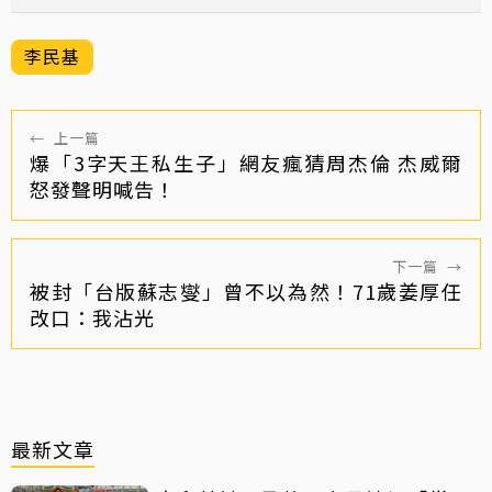
李民基
←
上一篇
爆「3字天王私生子」網友瘋猜周杰倫 杰威爾
怒發聲明喊告！
下一篇
→
被封「台版蘇志燮」曾不以為然！71歲姜厚任
改口：我沾光
最新文章