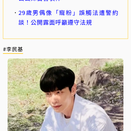
29歲男偶像「寵粉」誤觸法遭警約
談！公開露面呼籲遵守法規
#李民基