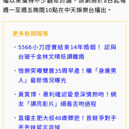
播以來獲得不少觀眾討論。該劇將於8日起每
週一至週五晚間10點在中天娛樂台播出。
更多新聞報導
5566小刀證實結束14年婚姻！ 認與
台玻千金林文晴低調離婚
愷樂突曝雙寶35周早產！曬「身邊男
人」最新情況曝光
黃寅燁、惠利確認愛意深情熱吻！網
友「調亮影片」細看舌吻過程
直播主肥大叔46歲驟逝！昔競爭對手
丟丟妹留言哀悼