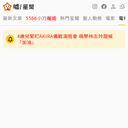
最新文章
5566小刀離婚
熱門星聞
藝人動態
電影
電
4歲兒緊盯AKIRA備戰演唱會 萌學林志玲甜喊
「加油」
29歲男偶像「寵粉」誤觸法遭警約談！公開露面
呼籲遵守法規