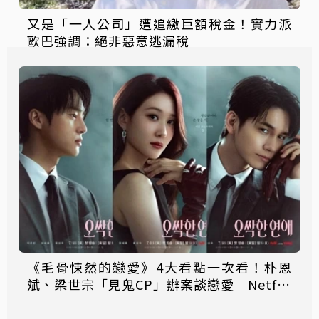
又是「一人公司」遭追繳巨額稅金！實力派
歐巴強調：絕非惡意逃漏稅
《毛骨悚然的戀愛》4大看點一次看！朴恩
斌、梁世宗「見鬼CP」辦案談戀愛 Netflix
韓劇必追