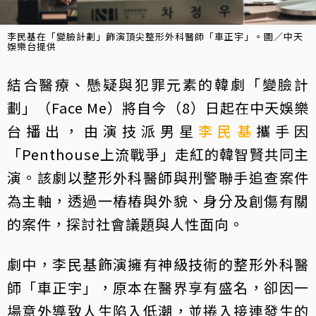
李民基在「變臉計劃」飾演頂尖整形外科醫師「車正宇」。圖／中天
娛樂台提供
結合醫療、懸疑與犯罪元素的韓劇「變臉計
劃」（Face Me）將自今（8）日起在中天娛樂
台播出，由演技派男星
李民基
攜手因
「Penthouse上流戰爭」走紅的韓智賢共同主
演。該劇以整形外科醫師與刑警聯手追查案件
為主軸，透過一樁樁與外貌、身分及創傷有關
的案件，探討社會議題與人性面向。
劇中，李民基飾演擁有神級技術的整形外科醫
師「車正宇」，原本在醫界享有盛名，卻因一
場意外導致人生陷入低潮，並捲入接連發生的