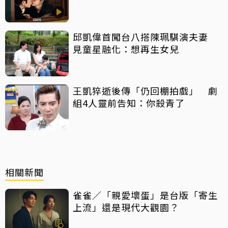
邱凱偉首闖台八搭陳珮騏演夫妻
見童星融化：想再生女兒
王凱猝逝後傳「仍回棚拍戲」 劇
組4人靈前告知：你殺青了
相關新聞
雀雀／「親愛壞蛋」是台版「寄生
上流」還是現代大觀園？