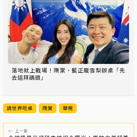
落地就上戰場！隋棠、藍正龍雪梨辦桌「先
去這拜碼頭」
請世界吃桌
隋棠
華視
←
上一篇