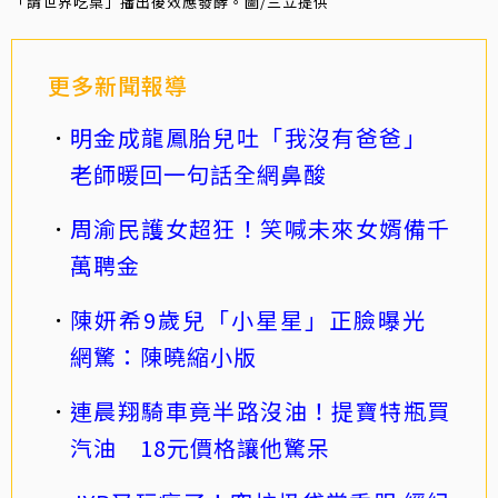
「請世界吃桌」播出後效應發酵。圖/三立提供
更多新聞報導
明金成龍鳳胎兒吐「我沒有爸爸」
老師暖回一句話全網鼻酸
周渝民護女超狂！笑喊未來女婿備千
萬聘金
陳妍希9歲兒「小星星」正臉曝光
網驚：陳曉縮小版
連晨翔騎車竟半路沒油！提寶特瓶買
汽油 18元價格讓他驚呆