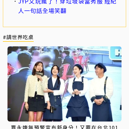
JYP又玩瘋了！穿垃圾袋當秀服 經紀
人一句話全場笑翻
#請世界吃桌
賈永婕無預警宣布新身分！又要在台北101