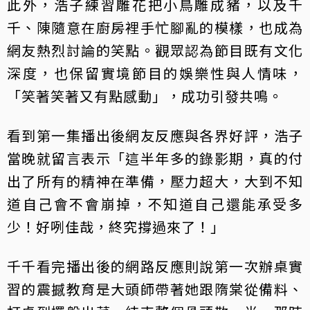
此外，浩子練習雕花把小鳥雕成豬，以及千
千、陳隨意在廚房裡手忙腳亂的模樣，也成為
網友熱烈討論的笑點。觀眾認為節目既有文化
深度，也保留實境節目的娛樂性與人情味，
「笑著笑著又有點感動」，成功引發共鳴。
看到第一集播出後網友反應與各界好評，浩子
當晚就留言表示「這半年多的錄影期，真的付
出了所有的精神在準備，壓力超大，大到不知
道自己會不會崩掉，不知道自己還能承受多
少！好咧佳哉，終究撐過來了！」
千千看完播出後的網路反應則說第一次辦桌實
習的震撼教育是大頭師帶著她跟隋棠從備料、