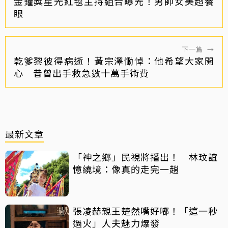
金鐘獎星光紅毯主持組合曝光！男帥女美超養
眼
下一篇
→
乾爹黎彼得病逝！黃宗澤慟悼：他希望大家開
心 昔曾出手救急數十萬手術費
最新文章
「神之鄉」民視將播出！ 林玟誼
憶繞境：像真的走完一趟
張凌赫親王楚然嘴好嘟！「這一秒
過火」人夫魅力爆發