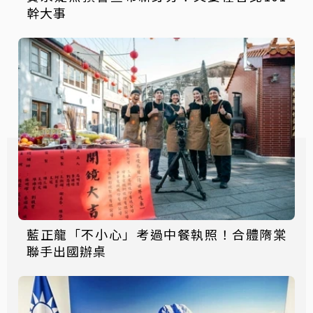
幹大事
藍正龍「不小心」考過中餐執照！合體隋棠
聯手出國辦桌