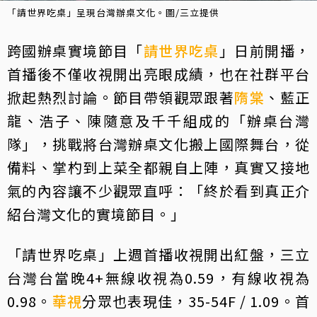
「請世界吃桌」呈現台灣辦桌文化。圖/三立提供
跨國辦桌實境節目「
請世界吃桌
」日前開播，
首播後不僅收視開出亮眼成績，也在社群平台
掀起熱烈討論。節目帶領觀眾跟著
隋棠
、藍正
龍、浩子、陳隨意及千千組成的「辦桌台灣
隊」，挑戰將台灣辦桌文化搬上國際舞台，從
備料、掌杓到上菜全都親自上陣，真實又接地
氣的內容讓不少觀眾直呼：「終於看到真正介
紹台灣文化的實境節目。」
「請世界吃桌」上週首播收視開出紅盤，三立
台灣台當晚4+無線收視為0.59，有線收視為
0.98。
華視
分眾也表現佳，35-54F / 1.09。首