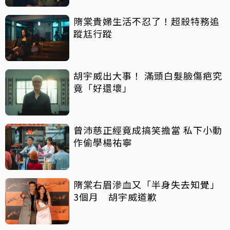
隋棠貴婦生活不忍了！超殺特務追
蹤尪行蹤
胡宇威出大事！ 滿頭白髮臉傷疤究
竟「好還壞」
曾沛慈正經竟成搞笑擔當 私下小動
作偷學楊祐寧
隋棠右眉滲血又「半身失去知覺」
3個月 胡宇威道歉