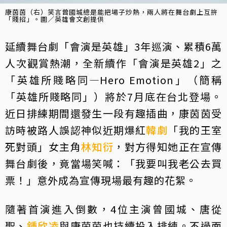
康茵茵（右）笑言曾國城總是能把場子炒熱，兩人將在舞台劇上互拚
「賤招」。圖／英雄會文創提供
延續舞台劇「會演是英雄」3年巡演、累積6萬
人次觀賞熱潮，全新續作「會演是英雄2」之
「英雄所賤略同—Hero Emotion」（簡稱
「英雄所賤略同」）將於7月底在台北登場。
近日排練期間還發生一段有趣插曲，康茵茵受
訪時被路人誤認神似近期爆紅
韓劇
「我的王室
死對頭」女主角
林知衍
，對方得知她正在宣傳
舞台劇後，竟當場笑喊：「我要叫我老公去買
票！」意外成為宣傳現場最有趣的花絮。
隨著首演進入倒數，4位主演曾國城、唐從
聖、
鍾欣凌
與康茵茵也持續投入排練。不過面