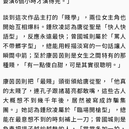
要演6個小時才演得完。」
談到這次作品主打的「賤學」，兩位女主角也
開始互相爆料。鍾欣凌認為唐從聖是「快人快
語型」，反應永遠最快；曾國城則屬於「罵人
不帶髒字型」，總能用輕描淡寫的一句話讓人
瞬間中箭；至於康茵茵則是女生之間特有的那
種賤，「有一點傻白甜，可是其實很聰明。」
康茵茵則把「最賤」頭銜頒給唐從聖，「他真
的太賤了，連孔子跟諸葛亮都敢嘴，這些古人
大概想不到幾千年後，居然被寫成詐騙集
團。」她認為鍾欣凌屬於「臨場開槍型」，總
能在最意想不到的時刻補上一刀；曾國城則是
負責把場子越炒越熱的人，「常常多加一拍，