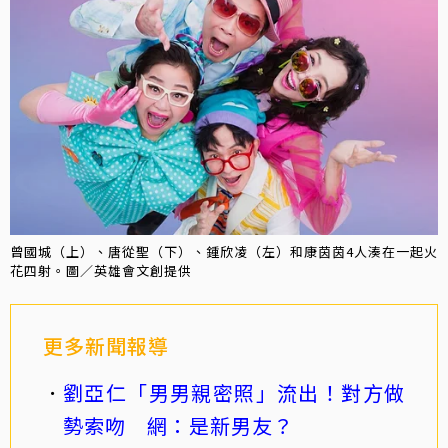
曾國城（上）、唐從聖（下）、鍾欣凌（左）和康茵茵4人湊在一起火
花四射。圖／英雄會文創提供
更多新聞報導
劉亞仁「男男親密照」流出！對方做
勢索吻 網：是新男友？