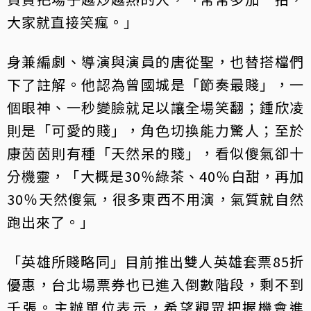
大家就直接笑瘋。」
身兼編劇、導演與演員的唐從聖，也替搭檔們
下了註解。他認為曾國城是「節奏最賤」，一
個眼神、一秒變臉就足以讓全場笑翻；鍾欣凌
則是「可愛的賤」，角色切換能力驚人；至於
康茵茵則有種「天然呆的賤」，看似傻氣卻十
分機靈，「大概是30％綠茶、40％白甜，再加
30％天然傻氣，很多東西不用演，氣質就自然
跑出來了。」
「英雄所賤略同」目前推出雙人英雄套票85折
優惠，台北場票券也已進入倒數階段，剩不到
千張。主辦單位表示，希望觀眾把握機會進