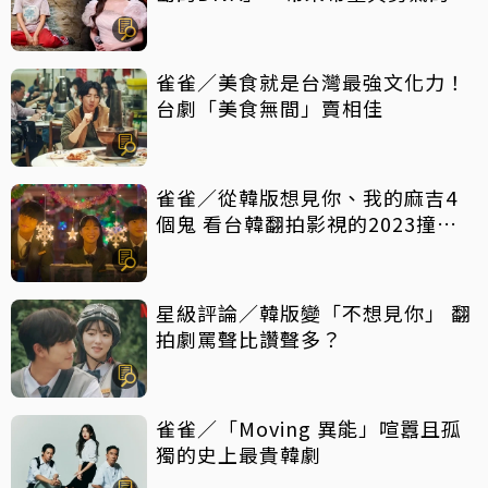
轉好劇，放手一搏吧
雀雀／美食就是台灣最強文化力！
台劇「美食無間」賣相佳
雀雀／從韓版想見你、我的麻吉4
個鬼 看台韓翻拍影視的2023撞擊
現場
星級評論／韓版變「不想見你」 翻
拍劇罵聲比讚聲多？
雀雀／「Moving 異能」喧囂且孤
獨的史上最貴韓劇