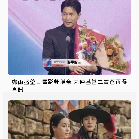
鄭雨盛釜日電影獎稱帝 宋仲基當二寶爸再曝
喜訊