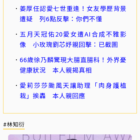
姜厚任認愛七世重逢！女友學歷背景
遭疑 列6點反擊：你們不懂
五月天冠佑20愛女遭AI合成不雅影
像 小玫瑰劉芯妤親回擊：已截圖
66歲徐乃麟驚現大腸直腸科！外界憂
健康狀況 本人親揭真相
愛莉莎莎颱風天讓助理「肉身護植
栽」挨轟 本人親回應
#林知衍