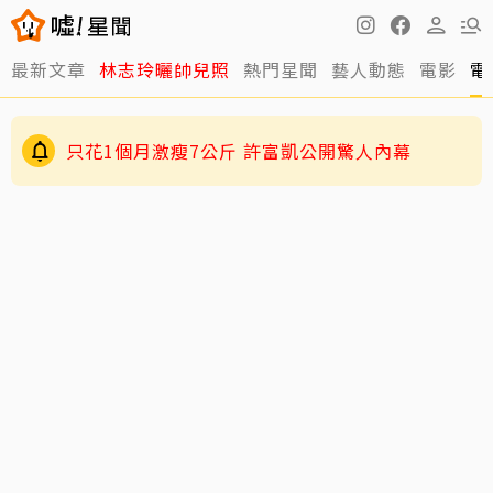
最新文章
林志玲曬帥兒照
熱門星聞
藝人動態
電影
電
只花1個月激瘦7公斤 許富凱公開驚人內幕