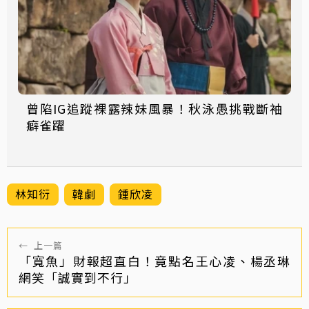
曾陷IG追蹤裸露辣妹風暴！秋泳愚挑戰斷袖
癖雀躍
林知衍
韓劇
鍾欣凌
←
上一篇
「寬魚」財報超直白！竟點名王心凌、楊丞琳
網笑「誠實到不行」