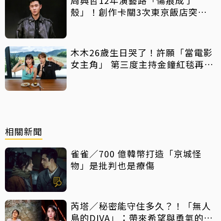
殼」！創作卡關3次東京飯店突找
回靈感
木木26歲生日哭了！許願「當電影
女主角」 第三度主持金鐘紅毯再喊
話
相關新聞
雀雀／700 億韓幣打造「京城怪
物」是批判也是療傷
芮塔／秘密能守住多久？！「無人
島的DIVA」：帶來希望與勇氣的反