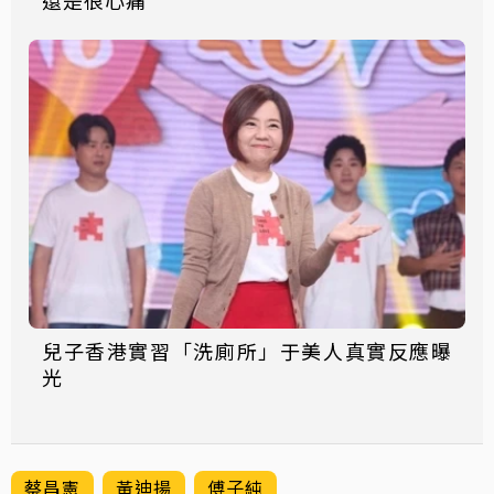
還是很心痛
兒子香港實習「洗廁所」于美人真實反應曝
光
蔡昌憲
黃迪揚
傅子純