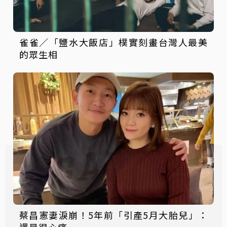
雀雀／「鹽水大飯店」樸實刻畫台灣人最美
的眾生相
蔡昌憲妻淚崩！5年前「引產5月大胎兒」：