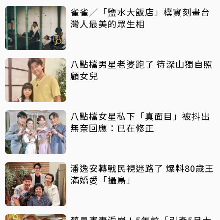
雀雀／「鹽水大飯店」樸實刻畫台
灣人最美的眾生相
八點檔男星老婆跑了 待深山獨自照
顧女兒
八點檔女星私下「真面目」被抖出
無奈回應：已在修正
潘逸安轉戰民視迷路了 爆料80歲王
滿嬌愛「攝鳥」
蔡昌憲妻淚崩！5年前「引產5月大