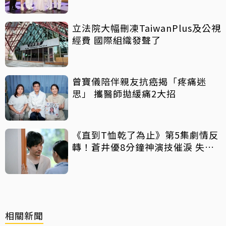
立法院大幅刪凍TaiwanPlus及公視
經費 國際組織發聲了
曾寶儀陪伴親友抗癌揭「疼痛迷
思」 攜醫師拋緩痛2大招
《直到T恤乾了為止》第5集劇情反
轉！蒼井優8分鐘神演技催淚 失蹤
丈夫突喊「我回來了」全網氣炸
相關新聞