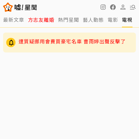
最新文章
方志友離婚
熱門星聞
藝人動態
電影
電視
伊能靜認了「逼」小哈利參加陸綜！背後原因超
暖心
遭質疑挪用會費買豪宅名車 曹雨婷出聲反擊了