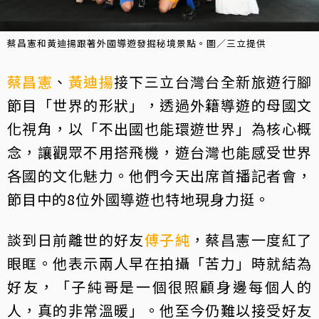
蔡昌憲和黃迪揚跟著外國導遊發掘秘境景點。圖／三立提供
蔡昌憲
、
黃迪揚
接下三立台灣台全新旅遊行腳
節目「世界的形狀」，透過外籍導遊的母國文
化視角，以「不出國也能環遊世界」為核心概
念，讓觀眾不用搭飛機，遊台灣也能感受世界
各國的文化魅力。他們今天出席首播記者會，
節目中的8位外國導遊也特地現身力挺。
談到日前離世的好友
傅子純
，蔡昌憲一度紅了
眼眶。他表示兩人早在拍攝「苦力」時就結為
好友，「子純哥是一個很照顧身邊每個人的
人，真的非常溫暖」。他至今仍難以接受好友