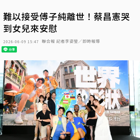
難以接受傅子純離世！蔡昌憲哭
到女兒來安慰
聯合報 記者李姿瑩／即時報導
2026-06-09 15:47