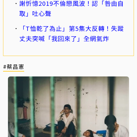
謝忻憶2019不倫戀風波！認「咎由自
取」吐心聲
「T恤乾了為止」第5集大反轉！失蹤
丈夫突喊「我回來了」全網氣炸
#蔡昌憲