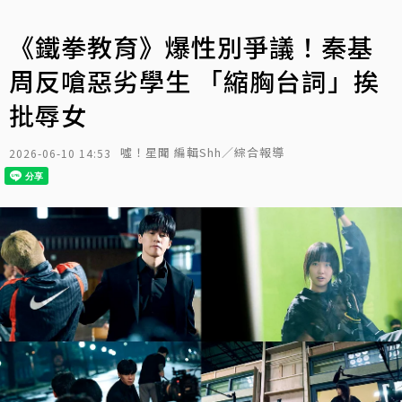
《鐵拳教育》爆性別爭議！秦基
周反嗆惡劣學生 「縮胸台詞」挨
批辱女
噓！星聞 編輯Shh／綜合報導
2026-06-10 14:53