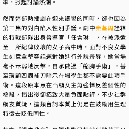
率，掀起討論熱潮。
然而這部熱播劇在迎來讚譽的同時，卻也因為
第三集的對白陷入性別爭議。劇中
秦基周
詮釋
的特戰部隊出身督導官「任含琳」，在被派遣
至一所紀律敗壞的女子高中時，面對不良女學
生刻意拿整容話題對她進行外貌羞辱，她當場
毫不示弱地反擊，自承做過「縮胸手術」，甚
至環顧四周補刀暗示在場學生都不需要此項手
術。這段原本意在凸顯女主角強悍反差個性的
橋段，播出後卻招致大量負面點評，不少社群
網友質疑，這類台詞本質上仍是在鼓勵用生理
特徵去貶低同性。