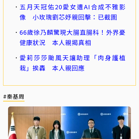
五月天冠佑20愛女遭AI合成不雅影
像 小玫瑰劉芯妤親回擊：已截圖
66歲徐乃麟驚現大腸直腸科！外界憂
健康狀況 本人親揭真相
愛莉莎莎颱風天讓助理「肉身護植
栽」挨轟 本人親回應
#秦基周