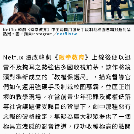
Netflix 韓劇《鐵拳教育》中主角團用強硬手段制裁校園惡霸掀起討論
熱潮。圖／擷自Instagram／
netflixtw
Netflix 漫改韓劇《
鐵拳教育
》上線後便以迅
雷不及掩耳之勢強佔多國收視前茅，該作將鏡
頭對準新成立的「教權保護局」，描寫督導官
們如何運用強硬手段制裁校園惡霸，並匡正崩
壞的教學現場。在當前青少年犯罪及師權低落
等社會議題備受矚目的背景下，劇中那種惡有
惡報的破格設定，無疑為廣大觀眾提供了一個
極具宣洩感的影音管道，成功收穫極高的點閱