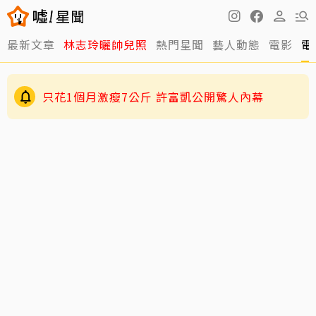
最新文章
林志玲曬帥兒照
熱門星聞
藝人動態
電影
電
只花1個月激瘦7公斤 許富凱公開驚人內幕