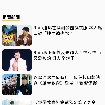
相關新聞
Rain遭爆在澳洲公園換衣服 本人鬆
口認「連內褲也脫了」
Rain私下個性反差超大！怕東怕西
又愛被誇 好友全說了
以惡治惡才最有用！最狂校園執法
劇《鐵拳教育》登場 「教權保護
局」重拳出擊整頓失序校園太爽
《鐵拳教育》金武烈是誰？身高