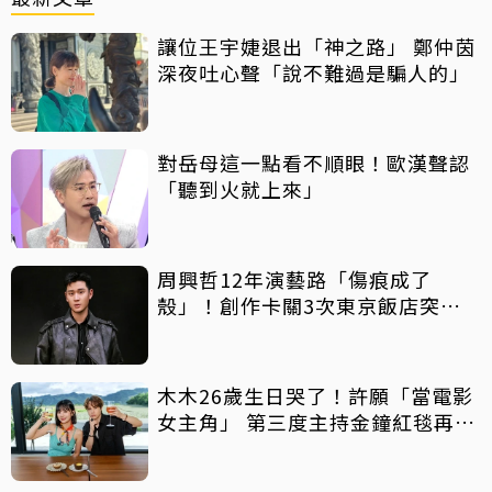
讓位王宇婕退出「神之路」 鄭仲茵
深夜吐心聲「說不難過是騙人的」
對岳母這一點看不順眼！歐漢聲認
「聽到火就上來」
周興哲12年演藝路「傷痕成了
殼」！創作卡關3次東京飯店突找
回靈感
木木26歲生日哭了！許願「當電影
女主角」 第三度主持金鐘紅毯再喊
話