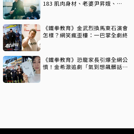
183 肌肉身材、老婆尹昇娥、
《Sweet Home》金英厚⋯快認
識！
《鐵拳教育》金武烈換馬東石演會
怎樣？網笑瘋歪樓：一巴掌全劇終
《鐵拳教育》恐龍家長引爆全網公
憤！金希澈追劇「氣到想飆髒話」
演員朴知研親曝心聲