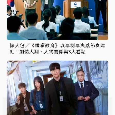
懶人包／《鐵拳教育》以暴制暴爽感節奏爆
紅！劇情大綱、人物關係與3大看點