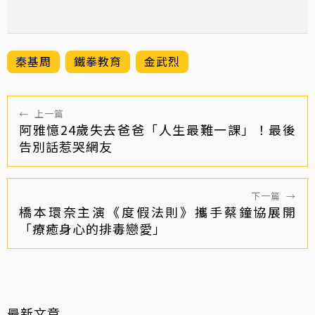
秦基周
鐵拳教育
金武烈
←
上一篇
阿雅憶24歲失去爸爸「人生最難一課」！最後
告別話惹哭網友
下一篇
→
橋本環奈主演《度假法則》攜手蔡鐘協展開
「療癒身心的排毒戀愛」
最新文章