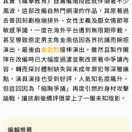
其實《鐵拳教育》自籌備階段起就伴隨著不少
風波，這部改編自熱門網漫的作品，其原著過
去曾因刻劃極端排外、女性主義及厭女情節等
敏感爭議，一度在海外平台遭到無限期停載，
甚至導致原定男主角金南佶因各界抗議而婉拒
演出，最後由
金武烈
接棒演出。雖然且製作團
隊在改編時已大幅度過濾並刪改原著中爭議內
容，轉而探討體制缺失與未成年罪犯等深層痛
點，演員演技也受到好評，人氣知名度飆升，
但這回因為「縮胸爭議」再度引燃的身材攻擊
論戰，讓該劇後續評價蒙上了一層未知陰影。
編輯推薦