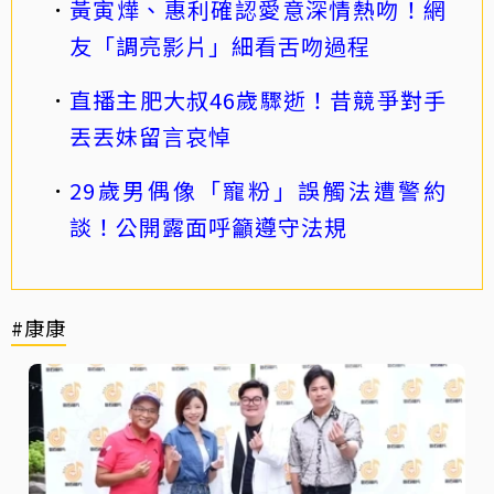
黃寅燁、惠利確認愛意深情熱吻！網
友「調亮影片」細看舌吻過程
直播主肥大叔46歲驟逝！昔競爭對手
丟丟妹留言哀悼
29歲男偶像「寵粉」誤觸法遭警約
談！公開露面呼籲遵守法規
#康康