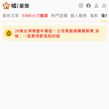
最新文章
5566小刀離婚
熱門星聞
藝人動態
電影
電
26歲女偶像童年罹癌！父母賣飯捲籌醫藥費 淚
喊：一直覺得都是我的錯