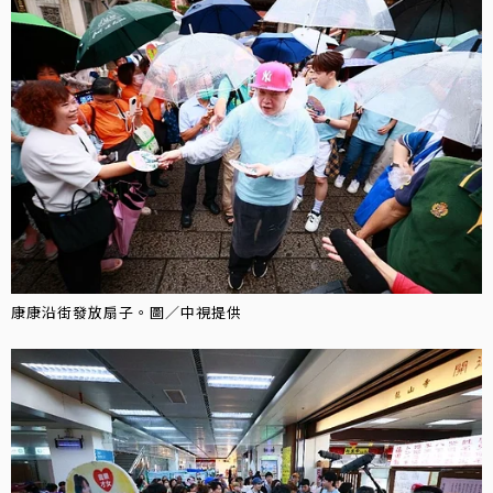
康康沿街發放扇子。圖／中視提供