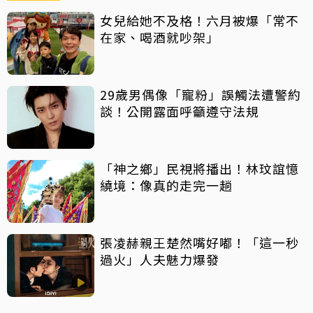
女兒給她不及格！六月被爆「常不
在家、喝酒就吵架」
29歲男偶像「寵粉」誤觸法遭警約
談！公開露面呼籲遵守法規
「神之鄉」民視將播出！林玟誼憶
繞境：像真的走完一趟
張凌赫親王楚然嘴好嘟！「這一秒
過火」人夫魅力爆發