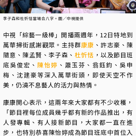
李子森和杜忻恬當場合八字。圖／中視提供
中視「綜藝一級棒」開播兩週年，12日特地到
萬華掃街感謝觀眾。主持群
康康
、許志豪、陳
隨意、陳孟賢、李子森、
杜忻恬
，以及節目班
底吳俊宏、
陳怡婷
、蕭玉芬、翁鈺鈞、吳申
梅、沈建豪等深入萬華街頭，即使天空不作
美，仍澆不息藝人的活力與熱情。
康康開心表示，這兩年來大家都有不少收穫，
「節目裡每位成員幾乎都有新的作品推出，有
人發專輯、有人接新節目，大家都一直在進
步，也特別恭喜陳怡婷成為節目班底中首位入