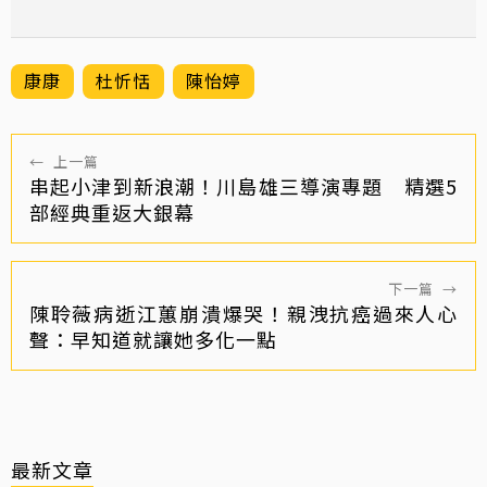
康康
杜忻恬
陳怡婷
←
上一篇
串起小津到新浪潮！川島雄三導演專題 精選5
部經典重返大銀幕
下一篇
→
陳聆薇病逝江蕙崩潰爆哭！親洩抗癌過來人心
聲：早知道就讓她多化一點
最新文章