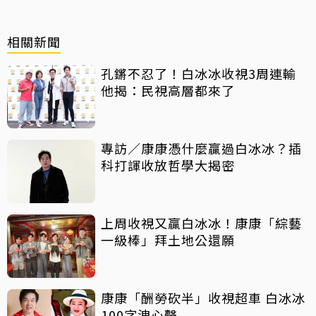
相關新聞
孔鏘不忍了！白冰冰收視3周連輸
他揭：民視高層都來了
專訪／康康憑什麼贏過白冰冰？插
科打諢收放哲學大揭密
上周收視又贏白冰冰！康康「綜藝
一級棒」拜土地公還願
康康「酬勞砍半」收視超車 白冰冰
100字洩心聲