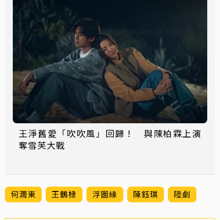
王淨舊愛「吹吹風」回歸！ 與陳柏霖上演
奪雪芙大戰
何潤東
王鶴棣
浮圖緣
陳鈺琪
陸劇