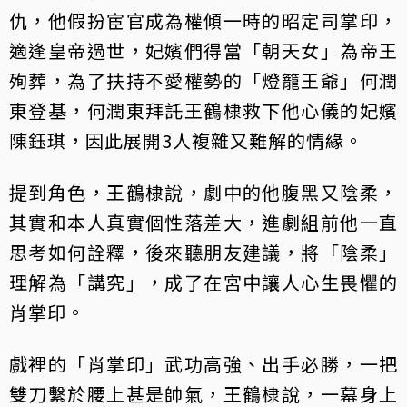
仇，他假扮宦官成為權傾一時的昭定司掌印，
適逢皇帝過世，妃嬪們得當「朝天女」為帝王
殉葬，為了扶持不愛權勢的「燈籠王爺」何潤
東登基，何潤東拜託王鶴棣救下他心儀的妃嬪
陳鈺琪，因此展開3人複雜又難解的情緣。
提到角色，王鶴棣說，劇中的他腹黑又陰柔，
其實和本人真實個性落差大，進劇組前他一直
思考如何詮釋，後來聽朋友建議，將「陰柔」
理解為「講究」，成了在宮中讓人心生畏懼的
肖掌印。
戲裡的「肖掌印」武功高強、出手必勝，一把
雙刀繫於腰上甚是帥氣，王鶴棣說，一幕身上