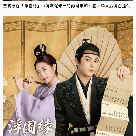
王鶴棣在「浮圖緣」中飾演權傾一時的肖掌印。圖／緯來戲劇台提供