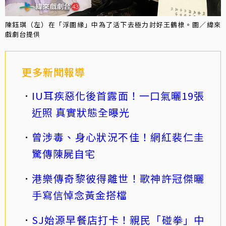
陳鈺琪（左）在「浮圖緣」中為了活下去極力討好王鶴棣。圖／緯來
戲劇台提供
更多新聞報導
IU耳疾惡化後首露面！一口氣曬19張
近照 真實狀態全曝光
曾涉毒、身心狀況不佳！網紅裴仁圭
驚傳陳屍自宅
港樂傳奇黎彼得離世！歌神許冠傑曬
手寫信悼念黃金搭檔
SJ始源早餐店打卡！親民「碰拳」中