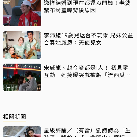
逸祥結婚到現在都還沒開機！老婆
紫布爾羞曝背後原因
李沛綾19歲兒返台不玩樂 兄妹公益
合奏她感恩：天使兒女
宋威龍、趙今麥都是I人！ 初見零
互動 她笑曝哭戲被虧「流西瓜
汁」
相關新聞
星級評論／（有雷）劉詩詩為「生