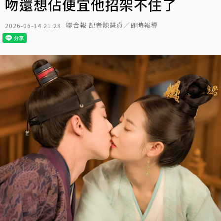
吻還想佔便宜他招架不住了
聯合報 記者陳慧貞／即時報導
2026-06-14 21:28