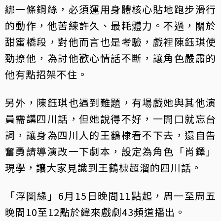
綁一條鋼絲，必須運用身體核心貼地跑步滑行
的動作，他苦練許久、最耗體力。不過，關於
甜蜜橋段，對他而言也是考驗，戲裡陳鈺琪使
勁撩他，為討他歡心情話不斷，讓角色嚴肅的
他有點招架不住。
另外，陳鈺琪也遇到難題，有場戲她與其他演
員需講四川話，但她說得不好，一開口就忘台
詞，讓身為四川人的王鶴棣看不下去，還自告
奮勇請導演改一下劇本，設定為角色「肖鐸」
現學，讓大家見識到王鶴棣超溜的四川話。
「浮圖緣」6月15日晚間11點起，周一至周五
晚間10至12點於緯來戲劇43頻道播出。