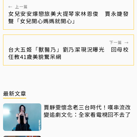
←
上一篇
女兒安安爆戀旅美大提琴家林恩俊 賈永婕發
聲「女兒開心媽媽就開心」
下一篇
→
台大五姬「獸醫乃」劉乃潔現況曝光 回母校
任教41歲美貌驚呆網
最新文章
賈靜雯懷念老三台時代！嘆串流改
變追劇文化：全家看電視回不去了