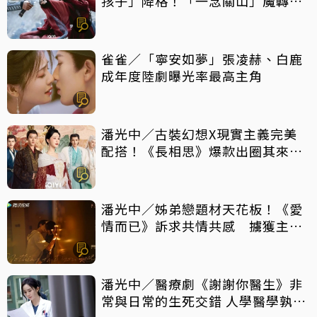
孩子」降格！「一念關山」魔轉成
「癲劇」
雀雀／「寧安如夢」張凌赫、白鹿
成年度陸劇曝光率最高主角
潘光中／古裝幻想X現實主義完美
配搭！《長相思》爆款出圈其來有
自
潘光中／姊弟戀題材天花板！《愛
情而已》訴求共情共感 擄獲主力
觀眾芳心
潘光中／醫療劇《謝謝你醫生》非
常與日常的生死交錯 人學醫學孰輕