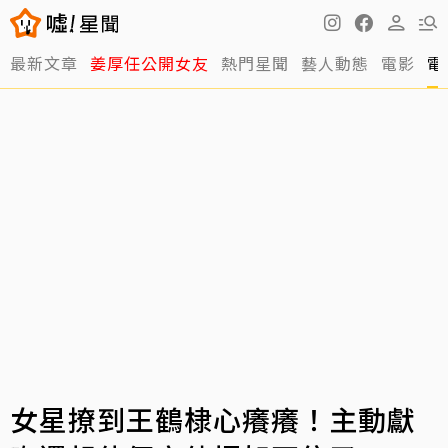
最新文章
姜厚任公開女友
熱門星聞
藝人動態
電影
電
女星撩到王鶴棣心癢癢！主動獻