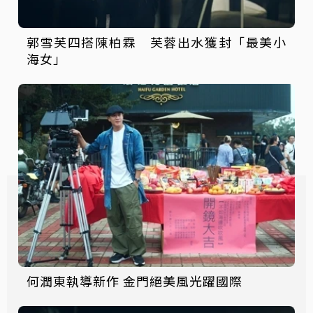
郭雪芙四搭陳柏霖 芙蓉出水獲封「最美小
海女」
何潤東執導新作 金門絕美風光躍國際