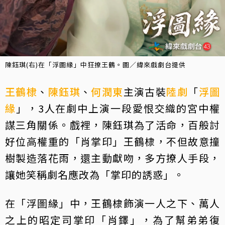
陳鈺琪(右)在「浮圖緣」中狂撩王鶴。圖／緯來戲劇台提供
王鶴棣
、
陳鈺琪
、
何潤東
主演古裝
陸劇
「
浮圖
緣
」，3人在劇中上演一段愛恨交織的宮中權
謀三角關係。戲裡，陳鈺琪為了活命，百般討
好位高權重的「肖掌印」王鶴棣，不但故意撞
樹製造落花雨，還主動獻吻，多方撩人手段，
讓她笑稱劇名應改為「掌印的誘惑」。
在「浮圖緣」中，王鶴棣飾演一人之下、萬人
之上的昭定司掌印「肖鐸」，為了幫弟弟復