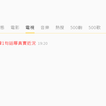
動態
電影
電視
音樂
熱搜
500齣
500歌
緯1句話曝真實近況
19:20