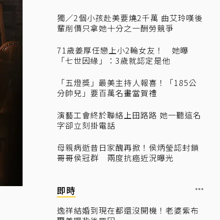
獨／2個小孩赴美要燒2千萬 曲艾玲嘆後
輩削價只拿她十分之一酬勞競爭
71歲姜厚任戀上小2輪女友！ 她曝
「七世因緣」：3歲就認定是他
「五燈獎」最美主持人報喜！「185公
分帥兒」要百萬名畫當賀禮
演藝工會終於聯絡上田路路 她一聽這名
字卻立刻掛電話
母親病逝昔日家醜再掀！侯炳瑩認封鎖
哥哥侯冠群 兩度抗癌近況曝光
即時
逸祥結婚到現在都還沒開機！老婆紫布