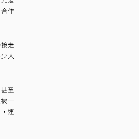
、合作
動接走
不少人
，甚至
被被一
罵，連