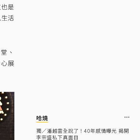
這也是
見生活
山堂、
中心展
哈燒
獨／潘越雲全說了！40年感情曝光 揭開
李宗盛私下真面目