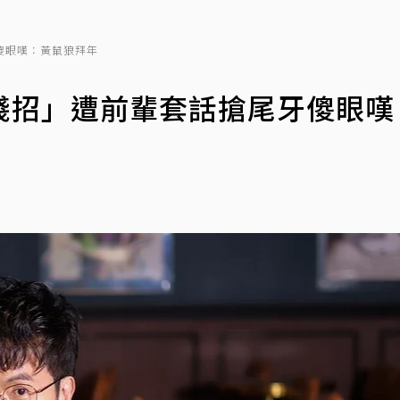
傻眼嘆：黃鼠狼拜年
賤招」遭前輩套話搶尾牙傻眼嘆