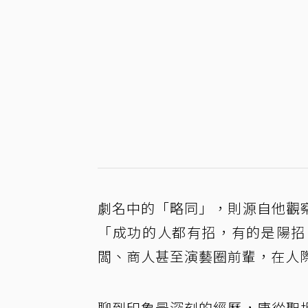
劇名中的「略同」，則源自他觀
「成功的人都有招，有的是陽招
闆、商人甚至演藝圈前輩，在人
聊到印象最深刻的經歷，唐從聖