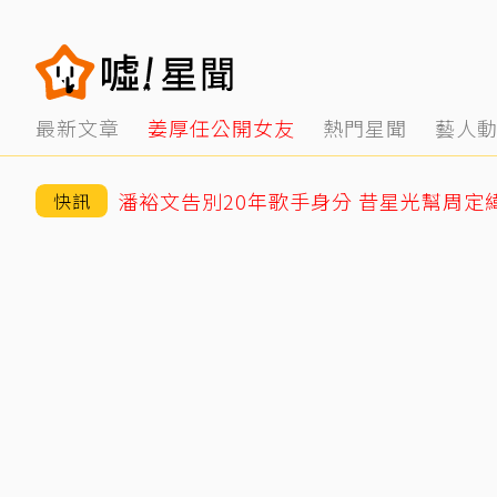
最新文章
姜厚任公開女友
熱門星聞
藝人
潘裕文告別20年歌手身分 昔星光幫周定
快訊