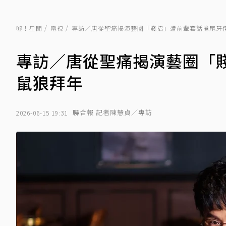
噓！星聞
電視
專訪／唐從聖痛揭演藝圈「賤招」遭前輩套話搶尾牙
專訪／唐從聖痛揭演藝圈「
鼠狼拜年
聯合報 記者陳慧貞／專訪
2026-06-15 19:31