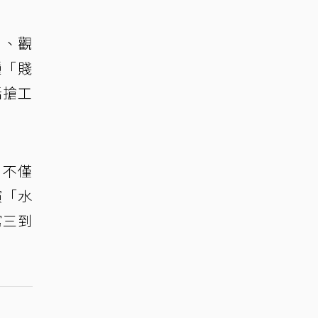
劇、觀
種「賤
話搶工
，不僅
演「水
寫三到
。