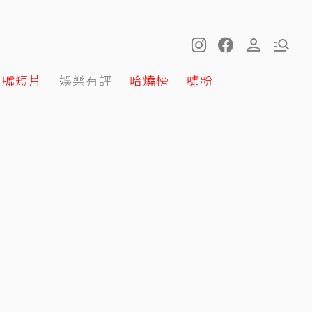
噓短片
娛樂有評
哈燒榜
噓粉