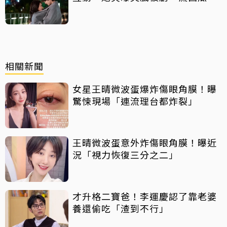
汁」
相關新聞
女星王晴微波蛋爆炸傷眼角膜！曝
驚悚現場「連流理台都炸裂」
王晴微波蛋意外炸傷眼角膜！曝近
況「視力恢復三分之二」
才升格二寶爸！李運慶認了靠老婆
養還偷吃「渣到不行」