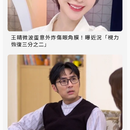
王晴微波蛋意外炸傷眼角膜！曝近況「視力
恢復三分之二」