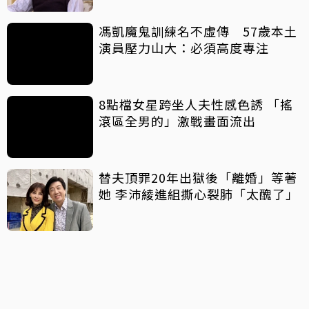
馮凱魔鬼訓練名不虛傳 57歲本土
演員壓力山大：必須高度專注
8點檔女星跨坐人夫性感色誘 「搖
滾區全男的」激戰畫面流出
替夫頂罪20年出獄後「離婚」等著
她 李沛綾進組撕心裂肺「太醜了」