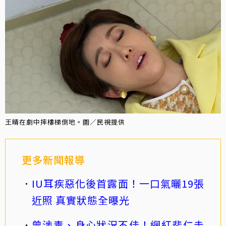
王晴在劇中摔樓梯倒地。圖／民視提供
更多新聞報導
IU耳疾惡化後首露面！一口氣曬19張
近照 真實狀態全曝光
曾涉毒、身心狀況不佳！網紅裴仁圭