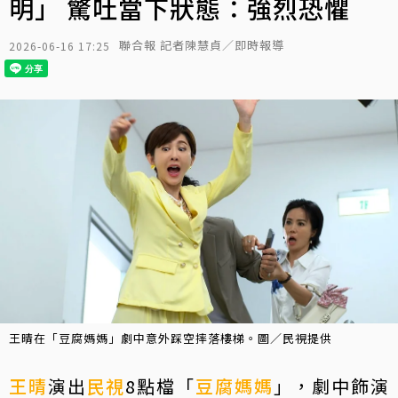
明」 驚吐當下狀態：強烈恐懼
聯合報 記者陳慧貞／即時報導
2026-06-16 17:25
王晴在「豆腐媽媽」劇中意外踩空摔落樓梯。圖／民視提供
王晴
演出
民視
8點檔「
豆腐媽媽
」，劇中飾演