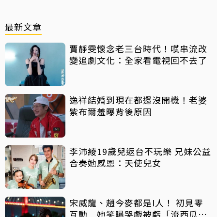
最新文章
賈靜雯懷念老三台時代！嘆串流改
變追劇文化：全家看電視回不去了
逸祥結婚到現在都還沒開機！老婆
紫布爾羞曝背後原因
李沛綾19歲兒返台不玩樂 兄妹公益
合奏她感恩：天使兒女
宋威龍、趙今麥都是I人！ 初見零
互動 她笑曝哭戲被虧「流西瓜