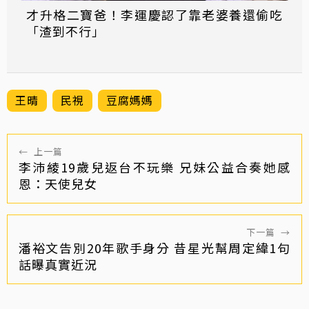
才升格二寶爸！李運慶認了靠老婆養還偷吃
「渣到不行」
王晴
民視
豆腐媽媽
←
上一篇
李沛綾19歲兒返台不玩樂 兄妹公益合奏她感
恩：天使兒女
下一篇
→
潘裕文告別20年歌手身分 昔星光幫周定緯1句
話曝真實近況