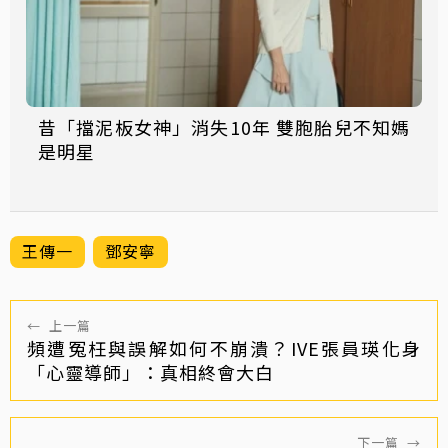
昔「擋泥板女神」消失10年 雙胞胎兒不知媽
是明星
王傳一
鄧安寧
←
上一篇
頻遭冤枉與誤解如何不崩潰？IVE張員瑛化身
「心靈導師」：真相終會大白
下一篇
→