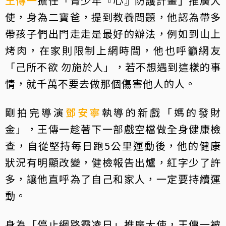
王傳一
擔任「青少年『心』防護計畫」推廣大
使，身為二寶爸，提到教養問題，他認為帶多
帶孩子們出門走走是最好的辦法，例如到山上
烤肉，在家則限制上網時間，他也呼籲網友
「己所不欲 勿施於人」，若不想遇到這樣的事
情，就千萬不要去做那個傷害他人的人。
剛拍完導演
鄧安寧
執導的新戲「媽的發財
金」，王傳一趁著下一部戲空檔做全身健康檢
查，自從堅持每日跑5公里運動後，他的健康
狀況有明顯改變，健檢報告出爐，紅字少了許
多，讓他直呼為了自己和家人，一定要持續運
動。
身為「停止網路霸凌日」推廣大使，王傳一被