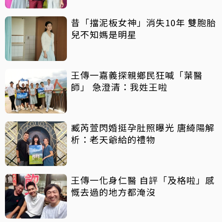
昔「擋泥板女神」消失10年 雙胞胎
兒不知媽是明星
王傳一嘉義探親鄉民狂喊「葉醫
師」 急澄清：我姓王啦
臧芮萱閃婚挺孕肚照曝光 唐綺陽解
析：老天爺給的禮物
王傳一化身仁醫 自評「及格啦」感
慨去過的地方都淹沒