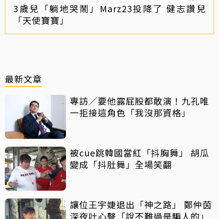
3歲兒「躺地哭鬧」Marz23投降了 健志讚兒
「天使寶寶」
最新文章
專訪／要他露屁股都敢演！九孔唯
一拒接這角色「我沒那資格」
被cue跳韓國當紅「抖胸舞」 胡瓜
變成「抖肚舞」全場笑翻
讓位王宇婕退出「神之路」 鄭仲茵
深夜吐心聲「說不難過是騙人的」