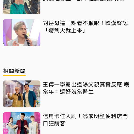
對岳母這一點看不順眼！歐漢聲認
「聽到火就上來」
相關新聞
王傳一學霸出道曝父親真實反應 嘆
當年：還好沒當醫生
信用卡任人刷！翁家明坐便利店門
口狂請客