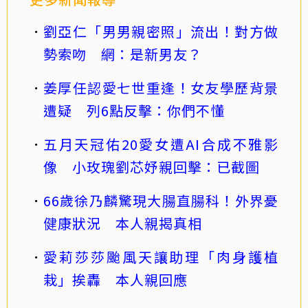
劉亞仁「男男親密照」流出！對方做
勢索吻 網：是新男友？
姜厚任認愛七世重逢！女友學歷背景
遭疑 列6點反擊：你們不懂
五月天冠佑20愛女遭AI合成不雅影
像 小玫瑰劉芯妤親回擊：已截圖
66歲徐乃麟驚現大腸直腸科！外界憂
健康狀況 本人親揭真相
愛莉莎莎颱風天讓助理「肉身護植
栽」挨轟 本人親回應