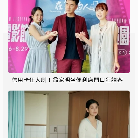
信用卡任人刷！翁家明坐便利店門口狂請客