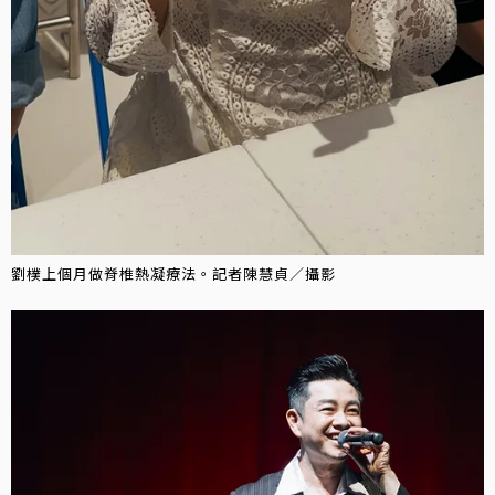
劉樸上個月做脊椎熱凝療法。記者陳慧貞／攝影