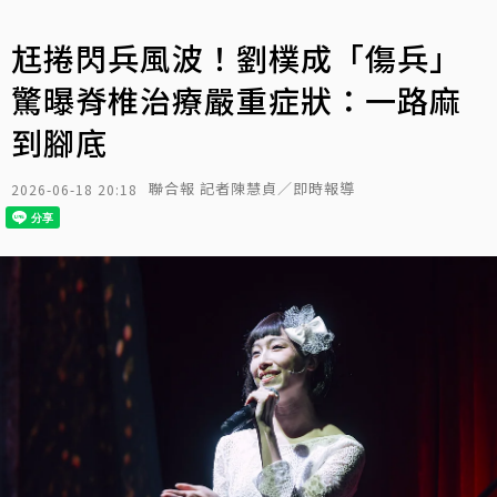
尪捲閃兵風波！劉樸成「傷兵」
驚曝脊椎治療嚴重症狀：一路麻
到腳底
聯合報 記者陳慧貞／即時報導
2026-06-18 20:18