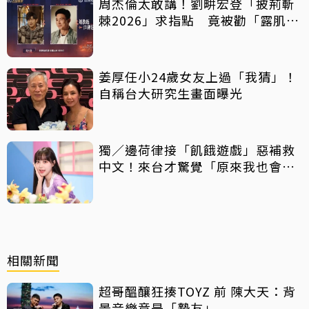
周杰倫太敢講！劉畊宏登「披荊斬
棘2026」求指點 竟被勸「露肌肉
就好」
姜厚任小24歲女友上過「我猜」！
自稱台大研究生畫面曝光
獨／邊荷律接「飢餓遊戲」惡補救
中文！來台才驚覺「原來我也會
胖」
相關新聞
超哥醞釀狂揍TOYZ 前 陳大天：背
景音樂竟是「摯友」