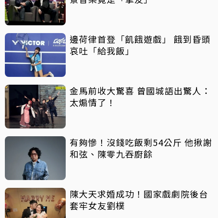
邊荷律首登「飢餓遊戲」 餓到昏頭
哀吐「給我飯」
金馬前收大驚喜 曾國城語出驚人：
太煽情了！
有夠慘！沒錢吃飯剩54公斤 他揪謝
和弦、陳零九吞廚餘
陳大天求婚成功！國家戲劇院後台
套牢女友劉樸