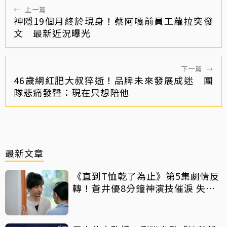
←
上一篇
神隱19個月終於現身！蔡阿嘎前員工蘿拉突發
文 最新近況曝光
下一篇
→
46歲網紅肥大叔猝逝！品牌未來發展成迷 團
隊悲痛發聲：現在只想陪他
最新文章
《直到T恤乾了為止》第5集劇情反
轉！蒼井優8分鐘神演技催淚 失蹤
丈夫突喊「我回來了」全網氣炸