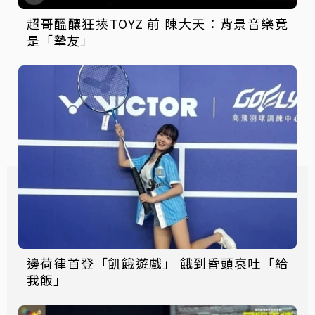
超哥醞釀狂揍TOYZ 前 陳大天：背景音樂竟
是「摯友」
邊荷律首登「飢餓遊戲」 餓到昏頭哀吐「給
我飯」