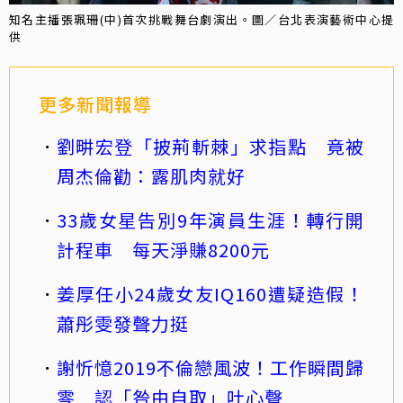
知名主播張珮珊(中)首次挑戰舞台劇演出。圖／台北表演藝術中心提
供
更多新聞報導
劉畊宏登「披荊斬棘」求指點 竟被
周杰倫勸：露肌肉就好
33歲女星告別9年演員生涯！轉行開
計程車 每天淨賺8200元
姜厚任小24歲女友IQ160遭疑造假！
蕭彤雯發聲力挺
謝忻憶2019不倫戀風波！工作瞬間歸
零 認「咎由自取」吐心聲