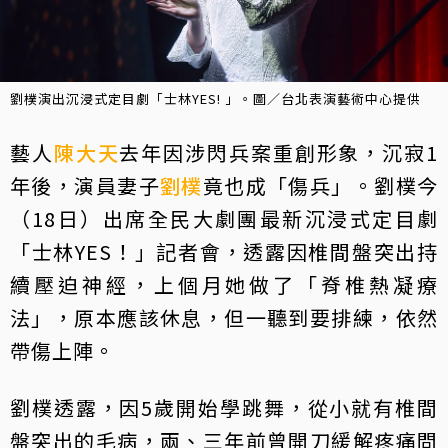
劉樸演出沉浸式定目劇「士林YES! 」。圖／台北表演藝術中心提供
藝人
陳大天
去年因涉閃兵案重創形象，沉寂1
年後，演員妻子
劉樸
竟也成「傷兵」。劉樸今
（18日）出席全民大劇團最新沉浸式定目劇
「士林YES！」記者會，透露因椎間盤突出持
續壓迫神經，上個月她做了「脊椎熱凝療
法」，原本應該休息，但一聽到要排練，依然
帶傷上陣。
劉樸透露，因5歲開始學跳舞，從小就有椎間
盤突出的毛病，兩、三年前曾開刀緩解疼痛問