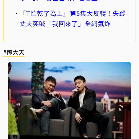
「T恤乾了為止」第5集大反轉！失蹤
丈夫突喊「我回來了」全網氣炸
#陳大天