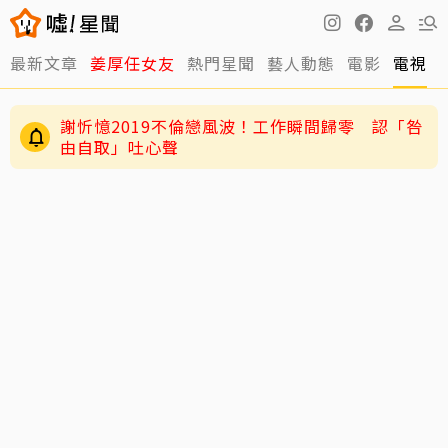
最新文章
姜厚任女友
熱門星聞
藝人動態
電影
電視
老高與小茉新片「AI圖片也沒了」全程黑底白
字 網驚：直接變Podcast
謝忻憶2019不倫戀風波！工作瞬間歸零 認「咎
由自取」吐心聲