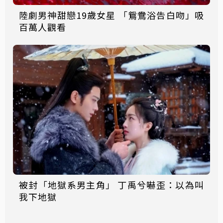
陸劇男神甜戀19歲女星 「鴛鴦浴告白吻」吸
百萬人觀看
被封「地獄系男主角」 丁禹兮嚇歪：以為叫
我下地獄