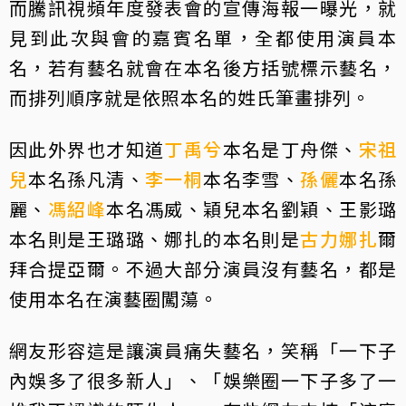
而騰訊視頻年度發表會的宣傳海報一曝光，就
見到此次與會的嘉賓名單，全都使用演員本
名，若有藝名就會在本名後方括號標示藝名，
而排列順序就是依照本名的姓氏筆畫排列。
因此外界也才知道
丁禹兮
本名是丁舟傑、
宋祖
兒
本名孫凡清、
李一桐
本名李雪、
孫儷
本名孫
麗、
馮紹峰
本名馮威、穎兒本名劉穎、王影璐
本名則是王璐璐、娜扎的本名則是
古力娜扎
爾
拜合提亞爾。不過大部分演員沒有藝名，都是
使用本名在演藝圈闖蕩。
網友形容這是讓演員痛失藝名，笑稱「一下子
內娛多了很多新人」、「娛樂圈一下子多了一