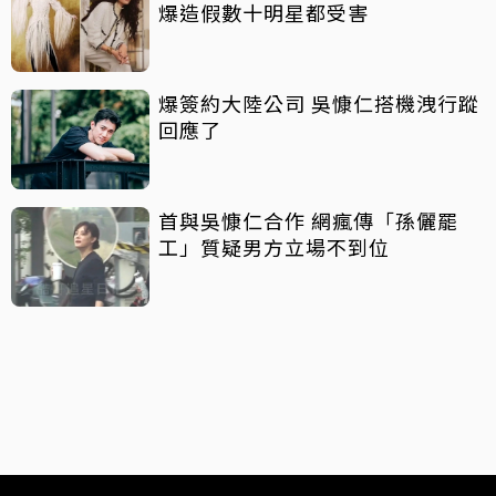
爆造假數十明星都受害
爆簽約大陸公司 吳慷仁搭機洩行蹤
回應了
首與吳慷仁合作 網瘋傳「孫儷罷
工」質疑男方立場不到位