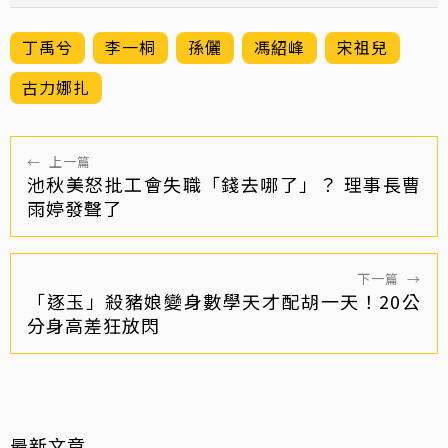
丁禹兮
李一桐
孫儷
馮紹峰
宋祖兒
古力娜扎
←
上一篇
池秋美怒批工會失職「錢去哪了」？ 理事長曹
雨婷發聲了
下一篇
→
「逐玉」殺豬娘變身數學天才配胡一天！20公
分身高差狂放閃
最新文章