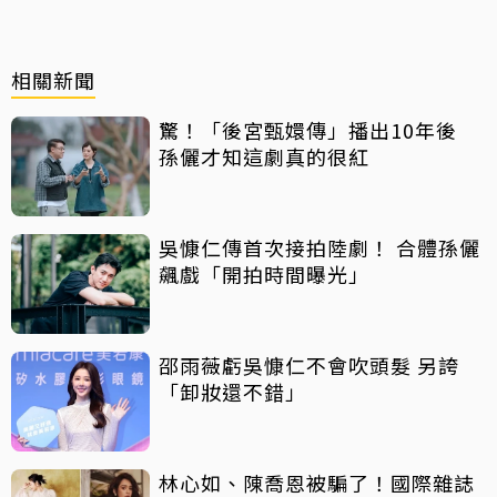
相關新聞
驚！「後宮甄嬛傳」播出10年後
孫儷才知這劇真的很紅
吳慷仁傳首次接拍陸劇！ 合體孫儷
飆戲「開拍時間曝光」
邵雨薇虧吳慷仁不會吹頭髮 另誇
「卸妝還不錯」
林心如、陳喬恩被騙了！國際雜誌