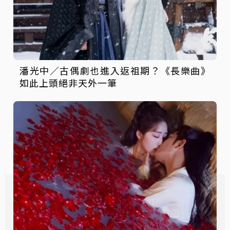
潘光中／古偶劇也進入返祖期？《長樂曲》
如此上頭絕非天外一筆