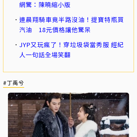
網驚：陳曉縮小版
連晨翔騎車竟半路沒油！提寶特瓶買
汽油 18元價格讓他驚呆
JYP又玩瘋了！穿垃圾袋當秀服 經紀
人一句話全場笑翻
#丁禹兮