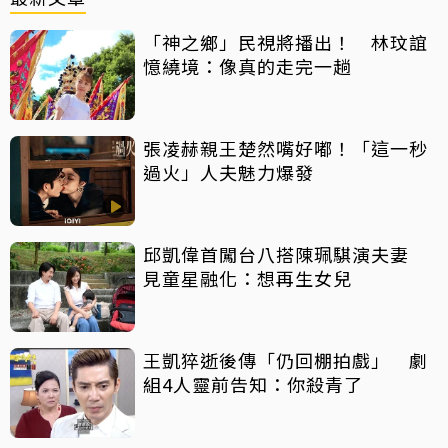
「神之鄉」民視將播出！ 林玟誼
憶繞境：像真的走完一趟
張凌赫親王楚然嘴好嘟！「這一秒
過火」人夫魅力爆發
邱凱偉首闖台八搭陳珮騏演夫妻
見童星融化：想再生女兒
王凱猝逝後傳「仍回棚拍戲」 劇
組4人靈前告知：你殺青了