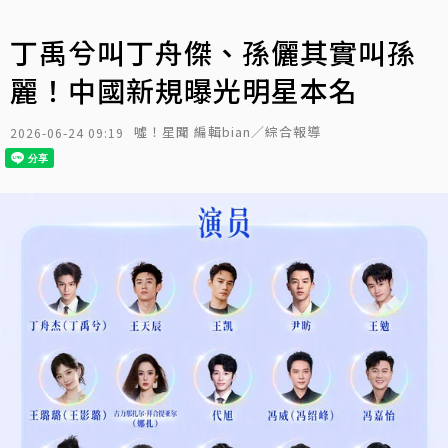
丁禹兮叫丁舟傑、孫儷其實叫孫
麗！中國新規曝光明星本名
噓！星聞 編輯bian／綜合報導
2026-06-24 09:19