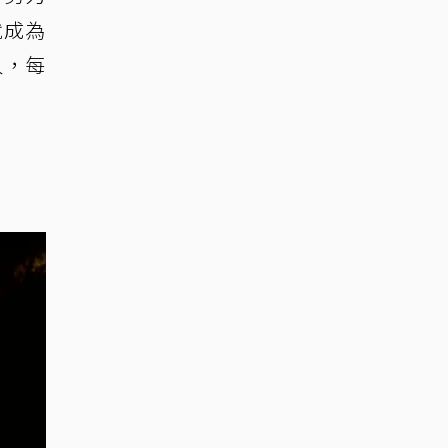
就成為
人，每