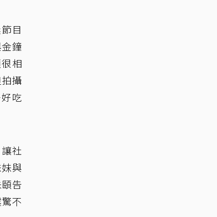
獎節目
與金鐘
頤很相
但拍攝
好好吃
，讓社
妹妹與
朱頤告
震驚不