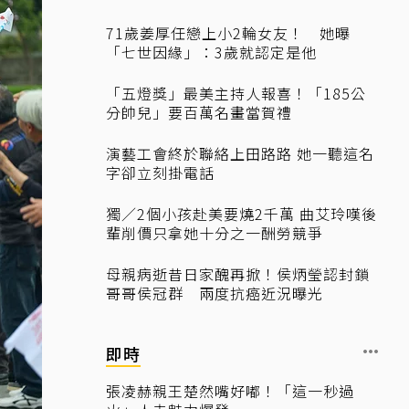
71歲姜厚任戀上小2輪女友！ 她曝
「七世因緣」：3歲就認定是他
「五燈獎」最美主持人報喜！「185公
分帥兒」要百萬名畫當賀禮
演藝工會終於聯絡上田路路 她一聽這名
字卻立刻掛電話
獨／2個小孩赴美要燒2千萬 曲艾玲嘆後
輩削價只拿她十分之一酬勞競爭
母親病逝昔日家醜再掀！侯炳瑩認封鎖
哥哥侯冠群 兩度抗癌近況曝光
即時
張凌赫親王楚然嘴好嘟！「這一秒過