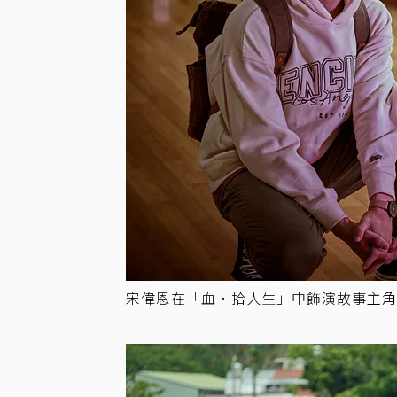
宋偉恩在「血．拾人生」中飾演故事主角