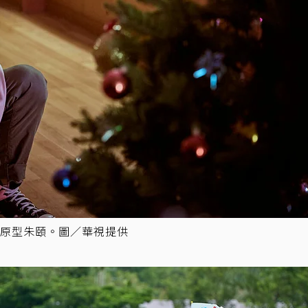
原型朱頤。圖／華視提供