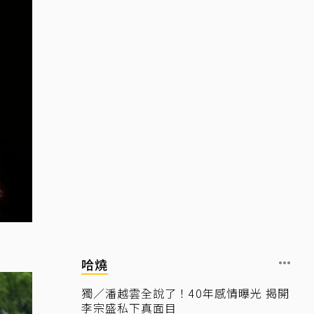
哈燒
獨／潘越雲全說了！40年感情曝光 揭開
李宗盛私下真面目