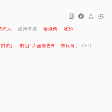
噓短片
娛樂有評
哈燒榜
噓粉
棚拍戲」 劇組4人靈前告知：你殺青了
13:21