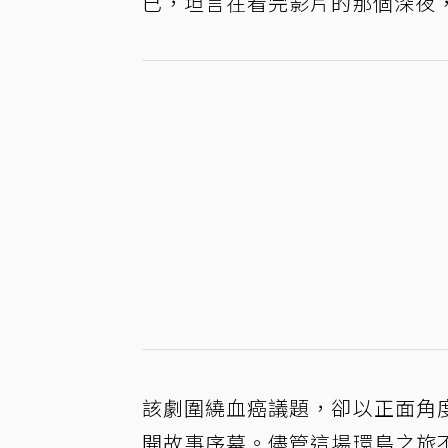
已，坦言在看完影片的那個深夜
該劇圍繞血癌議題，卻以正面角
開故事序幕。儘管這場環島之旅