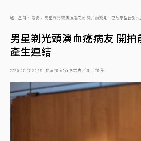
噓！星聞
電視
男星剃光頭演血癌病友 開拍前驚見「已故原型告別式
男星剃光頭演血癌病友 開
產生連結
聯合報 記者陳慧貞／即時報導
2026-07-07 20:28