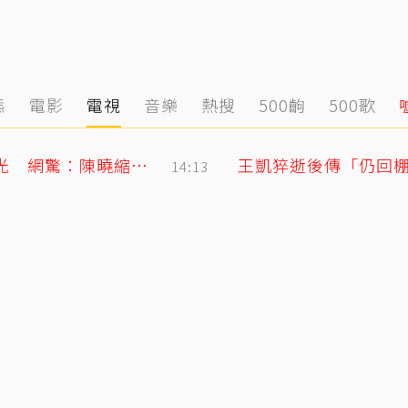
態
電影
電視
音樂
熱搜
500齣
500歌
陳妍希9歲兒「小星星」長大了！正臉曝光 網驚：陳曉縮小版
王凱猝逝後傳「仍回
14:13