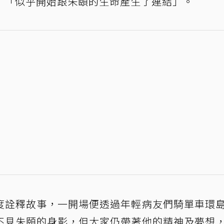
，「似乎開始跟朱頤的生命產生了連結」。
度詮釋故事，一開場便透過年輕病友們騎單車環
不見朱頤的身影，但大家仍帶著他的精神及夢想