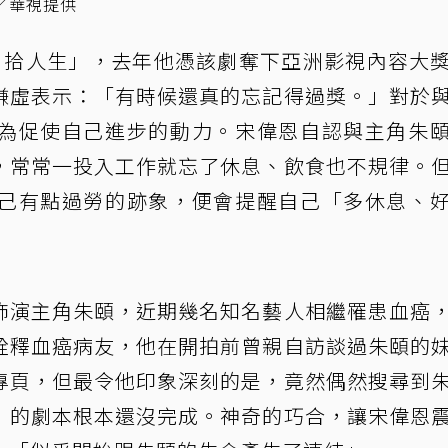
／華視提供
．拾人生」，去年他憑該劇奪下亞洲影視內容大
謙虛表示：「有時候還真的忘記得過獎。」對於
為促使自己進步的動力。宋偉恩自認與主角朱
，常常一投入工作就忘了休息、飲食也不規律。
己有點過勞的跡象，便會提醒自己「多休息、
飾演主角朱頤，近期幾名知名藝人相繼罹患血癌
詮釋血癌病友，他在開拍前曾親自訪談過朱頤的
專頁，但最令他印象深刻的是，竟然偶然搜尋到
」的劇本根本還沒完成。神奇的巧合，讓宋偉恩