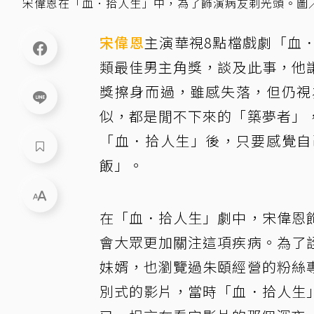
宋偉恩在「血．拾人生」中，為了飾演病友剃光頭。圖
宋偉恩
主演華視8點檔戲劇「血
類最佳男主角獎，談及此事，他
獎擦身而過，雖感失落，但仍視
似，都是閒不下來的「築夢者」
「血．拾人生」後，只要感覺自
飯」。
在「血．拾人生」劇中，宋偉恩
會大眾更加關注這項疾病。為了
妹婿，也瀏覽過朱頤經營的粉絲
別式的影片，當時「血．拾人生