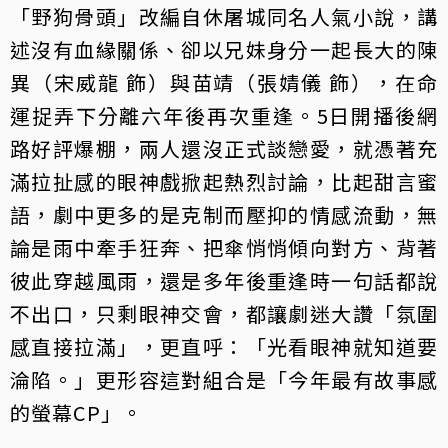
「野狗骨頭」改編自休屠城同名人氣小說，講
述沒有血緣關係、卻以兄妹身分一起長大的陳
異（宋威龍 飾）與苗靖（張婧儀 飾），在命
運捉弄下分離六年後再次重逢。5日開播後網
路好評爆棚，兩人還沒正式談戀愛，就憑著充
滿拉扯感的眼神戲掀起熱烈討論，比起甜言蜜
語，劇中更多的是克制而壓抑的情感流動，無
論是雨中牽手狂奔、把傘悄悄傾向對方、背著
彼此穿越風雨，還是多年後重逢時一句話都說
不出口，只剩眼神交會，都讓劇迷大讚「氛圍
感直接拉滿」，更直呼：「光看眼神就知道要
淪陷。」更形容這對組合是「今年最有故事感
的螢幕CP」。