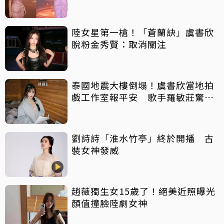
陸女星第一槍！「蒼蘭訣」虞書欣
脫粉金秀賢：取消關注
泰國地震大樓倒塌！虞書欣當地拍
戲工作室報平安 歌手羅敏莊驚
喊：好害怕！
劉詩詩「淮水竹亭」終於開播 古
裝女神發威
趙薇獨生女15歲了！絕美近照曝光
顏值撞臉陸劇女神