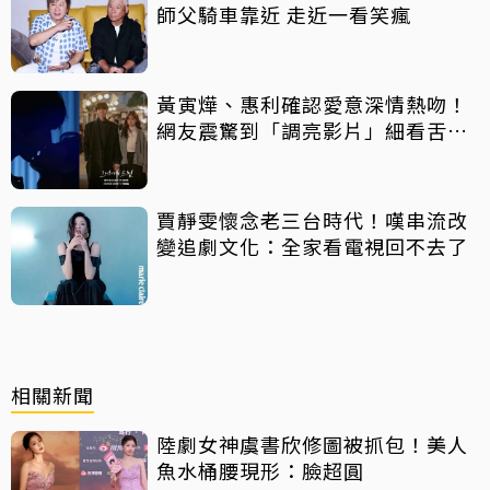
師父騎車靠近 走近一看笑瘋
黃寅燁、惠利確認愛意深情熱吻！
網友震驚到「調亮影片」細看舌吻
過程
賈靜雯懷念老三台時代！嘆串流改
變追劇文化：全家看電視回不去了
相關新聞
陸劇女神虞書欣修圖被抓包！美人
魚水桶腰現形：臉超圓