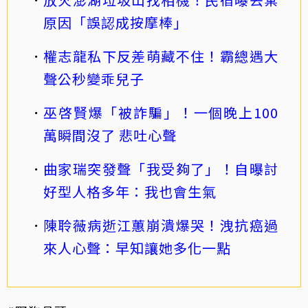
原因「誤認成按摩棒」
權志龍私下反差萌藏不住！霸總遇大
聲公秒變乖兒子
巫啓賢爆「被詐騙」！一個晚上100
萬瞬間沒了 悲吐心聲
曲家瑞突發聲「我受夠了」！自曝討
好型人格多年：我也會生氣
陳聆薇病逝江蕙崩潰爆哭！洩抗癌過
來人心聲：早知讓她多化一點