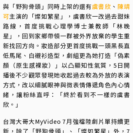
與「野狗骨頭」同時上架的還有
虞書欣
、
陳靖
可
主演的「燦如繁星」，虞書欣一改過去甜妹
路線，首度挑戰心理學博士兼教師「林晚
星」，回到家鄉帶領一群被外界放棄的學生重
新找回方向。妝造部分更首度挑戰一頭黑長直
低馬尾、白襯衫造型，劇組更為她打造「偽素
顏（原生感裸妝）」以凸顯知性氣質，5日開
播後不少觀眾發現她收起過去較為外放的表演
方式，改以細膩眼神與微表情傳遞角色內心情
緒，讓粉絲直呼：「終於看到不一樣的虞書
欣。」
台灣大哥大MyVideo 7月強檔陸劇片單持續更
新，除了「野狗骨頭」、「燦如繁星」外，7