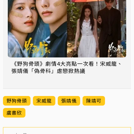
《野狗骨頭》劇情4大亮點一次看！宋威龍、
張婧儀「偽骨科」虐戀掀熱議
野狗骨頭
宋威龍
張婧儀
陳靖可
虞書欣