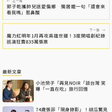
←
上一篇
郭子乾攜帥兒送愛偏鄉 獨居嬤一句「還會來
看我嗎」惹鼻酸
下一篇
→
魔力紅明年1月再攻高雄世運！3度開唱創紀錄
巡演狂賣835萬張票
最新文章
小池榮子「再見NOIR「談台灣 笑
曝「一直在吃」旅行回憶
74歲張菲「現身錄影」！胡瓜驚見