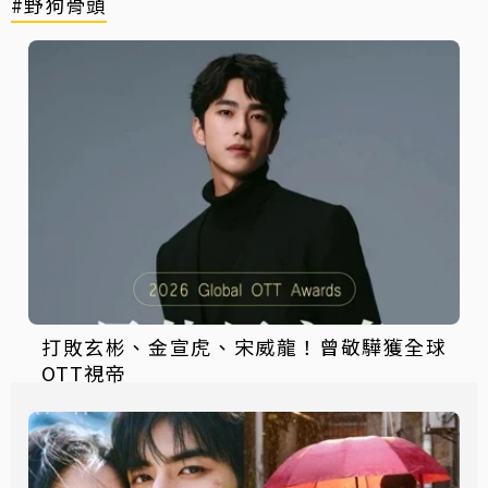
#野狗骨頭
打敗玄彬、金宣虎、宋威龍！曾敬驊獲全球
OTT視帝