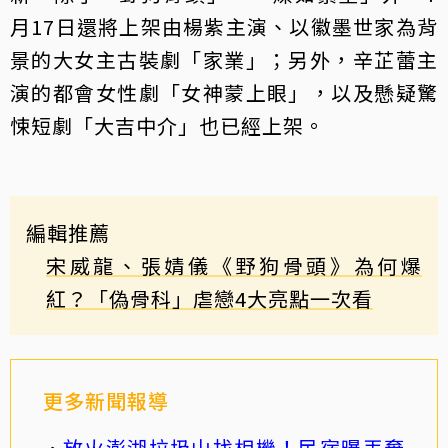
月17日還將上架由楊紫主演、以徽墨世家為背
景的大女主古裝劇「家業」；另外，辛芷蕾主
演的都會女性劇「女神蒙上眼」，以及懸疑驚
悚短劇「大吉中介」也已經上架。
編輯推薦
宋威龍、張婧儀《野狗骨頭》為何爆
紅？「偽骨科」虐戀4大亮點一次看
更多新聞報導
放火澎湖垃圾山找相機！民宿曝丟棄