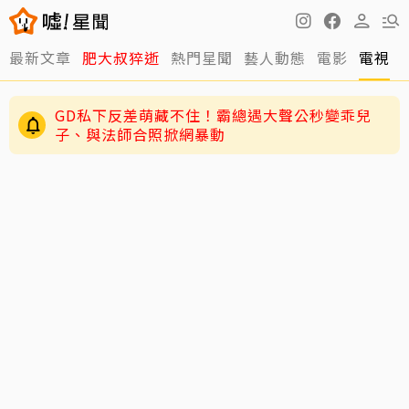
最新文章
肥大叔猝逝
熱門星聞
藝人動態
電影
電視
GD私下反差萌藏不住！霸總遇大聲公秒變乖兒
子、與法師合照掀網暴動
周渝民護女超狂！放話未來女婿千萬聘金才行