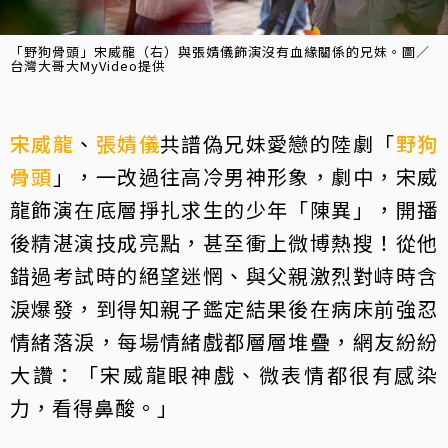
「野狗骨頭」宋威龍（右）與張婧儀飾演沒有血緣關係的兄妹。圖／
台灣大哥大MyVideo提供
宋威龍
、
張婧儀
共譜偽兄妹愛戀的陸劇「
野狗
骨頭
」，一改過往高冷男神形象，劇中，宋威
龍飾演在底層掙扎求生的少年「陳異」，開播
後精湛演技成亮點，甚至衝上微博熱搜！從他
錯過考試時的絕望迷惘、與父親激烈對峙時含
淚爆發，到得知親子鑑定結果後在病床前強忍
情緒落淚，每場情緒戲都層層堆疊，網友紛紛
大讚：「宋威龍眼神戲、微表情都很有感染
力，看得鼻酸。」