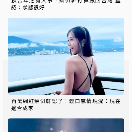
預告年底有大事？蔡佩軒打算搬回台灣 羞
認：狀態很好
百萬網紅蔡佩軒認了！鬆口感情現況：現在
適合成家