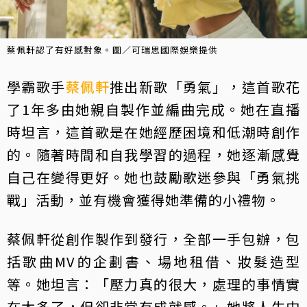
蔡佩軒認了有好感對象。圖／可瑞思國際娛樂提供
學霸歌手
蔡佩軒
推出新歌「勇氣」，這首歌花
了1年多由她親自製作並編曲完成。她在直播
時坦言，這首歌是在她經歷困境和低潮時創作
的。隨著時間和自我學習的過程，她逐漸感覺
自己在變得更好。她也鼓勵歌迷參與「勇氣挑
戰」活動，並有機會獲得她準備的小禮物。
蔡佩軒從創作製作到發行，全部一手包辦，包
括歌曲MV的企劃書、場地租借、妝髮造型
等。她坦言：「壓力真的很大，處理的事情實
在太多了，但卻非常有成就感。」她將人生中