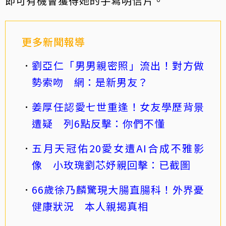
即可有機會獲得她的手寫明信片。
更多新聞報導
劉亞仁「男男親密照」流出！對方做
勢索吻 網：是新男友？
姜厚任認愛七世重逢！女友學歷背景
遭疑 列6點反擊：你們不懂
五月天冠佑20愛女遭AI合成不雅影
像 小玫瑰劉芯妤親回擊：已截圖
66歲徐乃麟驚現大腸直腸科！外界憂
健康狀況 本人親揭真相