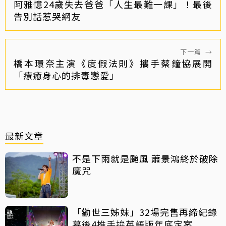
阿雅憶24歲失去爸爸「人生最難一課」！最後
告別話惹哭網友
下一篇
→
橋本環奈主演《度假法則》攜手蔡鐘協展開
「療癒身心的排毒戀愛」
最新文章
不是下雨就是颱風 蕭景鴻終於破除
魔咒
「勸世三姊妹」32場完售再締紀錄
幕後4推手拚英語版年底定案