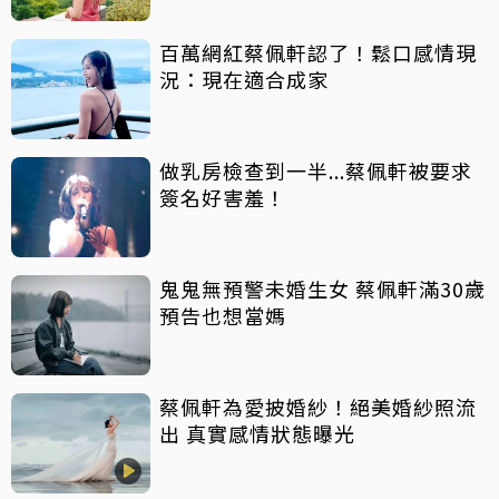
百萬網紅蔡佩軒認了！鬆口感情現
況：現在適合成家
做乳房檢查到一半...蔡佩軒被要求
簽名好害羞！
鬼鬼無預警未婚生女 蔡佩軒滿30歲
預告也想當媽
蔡佩軒為愛披婚紗！絕美婚紗照流
出 真實感情狀態曝光