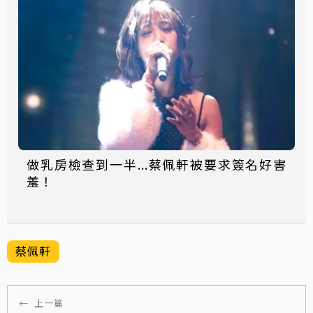
做乳房檢查到一半...蔡佩軒被要求簽名好害
羞！
蔡佩軒
←
上一篇