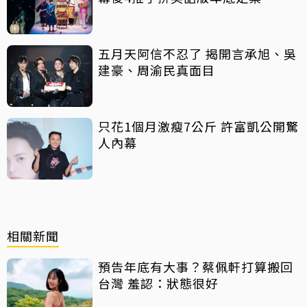
五月天阿信不忍了 揭開言承旭、吳
建豪、周渝民真面目
只花1個月激瘦7公斤 許富凱公開驚
人內幕
相關新聞
預告年底有大事？蔡佩軒打算搬回
台灣 羞認：狀態很好