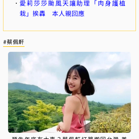
愛莉莎莎颱風天讓助理「肉身護植
栽」挨轟 本人親回應
#蔡佩軒