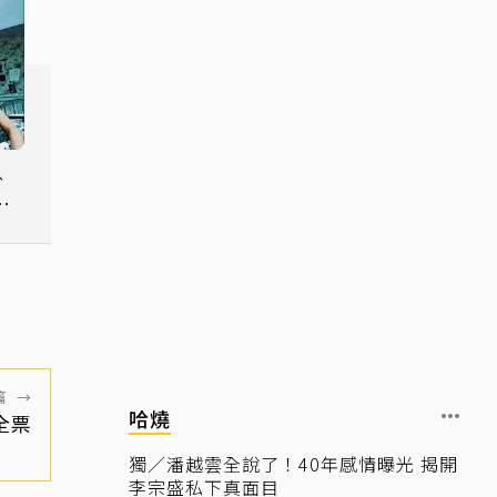
、
臨
間
篇
→
哈燒
全票
獨／潘越雲全說了！40年感情曝光 揭開
李宗盛私下真面目