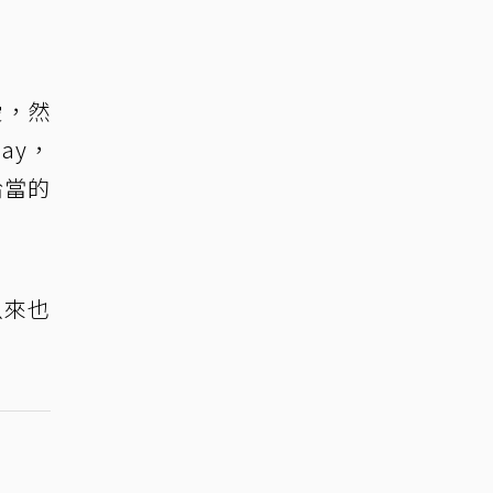
愛，然
ay，
恰當的
以來也