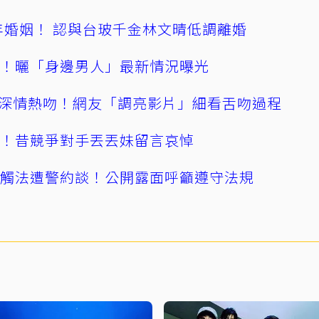
4年婚姻！ 認與台玻千金林文晴低調離婚
產！曬「身邊男人」最新情況曝光
深情熱吻！網友「調亮影片」細看舌吻過程
逝！昔競爭對手丟丟妹留言哀悼
誤觸法遭警約談！公開露面呼籲遵守法規