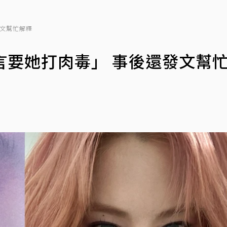
發文幫忙解釋
留言要她打肉毒」 事後還發文幫