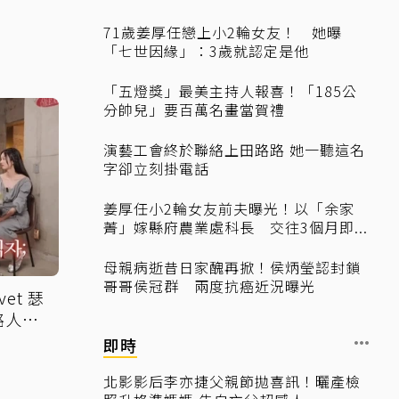
71歲姜厚任戀上小2輪女友！ 她曝
「七世因緣」：3歲就認定是他
「五燈獎」最美主持人報喜！「185公
分帥兒」要百萬名畫當賀禮
演藝工會終於聯絡上田路路 她一聽這名
字卻立刻掛電話
姜厚任小2輪女友前夫曝光！以「余家
菁」嫁縣府農業處科長 交往3個月即...
母親病逝昔日家醜再掀！侯炳瑩認封鎖
哥哥侯冠群 兩度抗癌近況曝光
et 瑟
路人幫
即時
北影影后李亦捷父親節拋喜訊！曬產檢