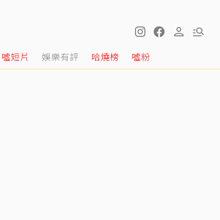
噓短片
娛樂有評
哈燒榜
噓粉