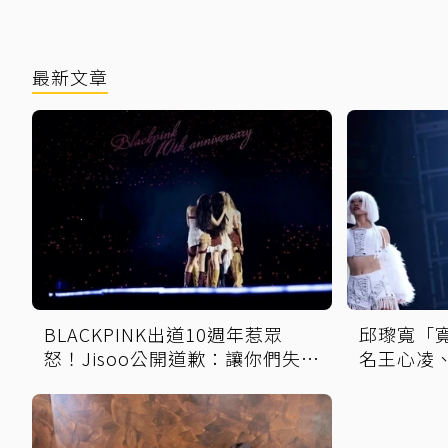
最新文章
BLACKPINK出道10週年惹眾
邱瓈寬「
怒！Jisoo公開道歉：讓你們失望
名王心凌
了
不行」