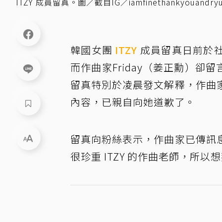
ITZY 成員留真。圖／截自IG／iamfinethankyouandry
韓國女團
ITZY
成員留真日前於
而作曲家Friday（姜正勳）卻
留真特別於凌晨發文解釋，作曲
內容，已親自向她道歉了。
留真向粉絲表示，作曲家已傳訊
很珍重 ITZY 的作曲老師，所