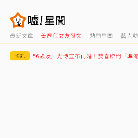
最新文章
姜厚任女友發文
熱門星聞
藝人
56歲及川光博宣布再婚！雙喜臨門「準
快訊