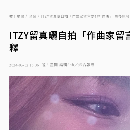
噓！星聞
音樂
ITZY留真曬自拍「作曲家留言要她打肉毒」 事後還
ITZY留真曬自拍「作曲家
釋
噓！星聞 編輯Shh／綜合報導
2024-08-02 16:36