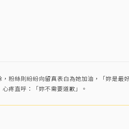
言刪除，粉絲則紛紛向留真表白為她加油，「妳是最
」心疼直呼：「妳不需要道歉」。