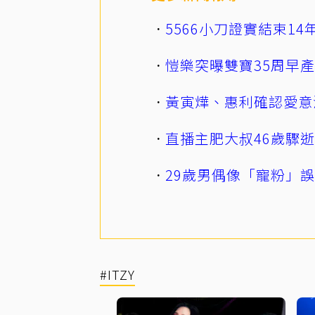
5566小刀證實結束1
愷樂突曝雙寶35周早
黃寅燁、惠利確認愛意
直播主肥大叔46歲驟
29歲男偶像「寵粉」
#ITZY