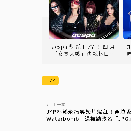
aespa對尬ITZY！四月
「女團大戰」決戰林口體
育館
ITZY
←
上一篇
JYP朴軫永搞笑短片爆紅！穿垃
Waterbomb 還被勸改名「JPG