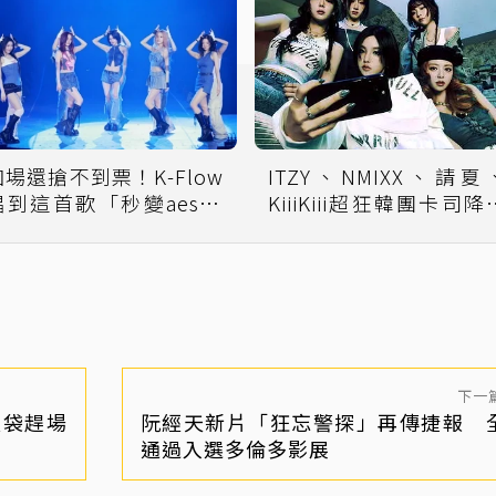
加場還搶不到票！K-Flow
ITZY、NMIXX、請夏
唱到這首歌「秒變aespa
KiiiKiii超狂韓團卡司降
主場」
小巨蛋！潮台北搶票時
曝光
下一
圾袋趕場
阮經天新片「狂忘警探」再傳捷報 
」
通過入選多倫多影展