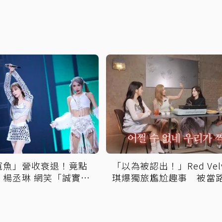
寬魚」營收衰退！竟點
「以為被認出！」Red Velv
、楊丞琳 網笑「誠實到
琪爆獨旅尷尬趣事 被當
拍照