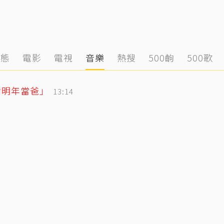
動態
電影
電視
音樂
熱搜
500齣
500歌
備明年當爸」
13:14