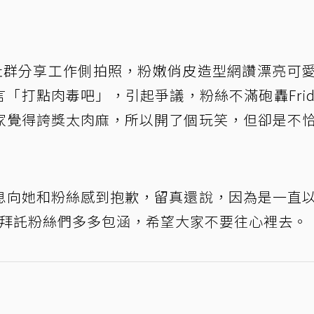
u
社群分享工作側拍照，粉嫩俏皮造型網讚漂亮可
留言「打點肉毒吧」，引起爭議，粉絲不滿砲轟Frid
家覺得誇獎太肉麻，所以開了個玩笑，但卻是不
息向她和粉絲感到抱歉，留真還說，因為是一直
以想拜託粉絲們多多包涵，希望大家不要往心裡去。