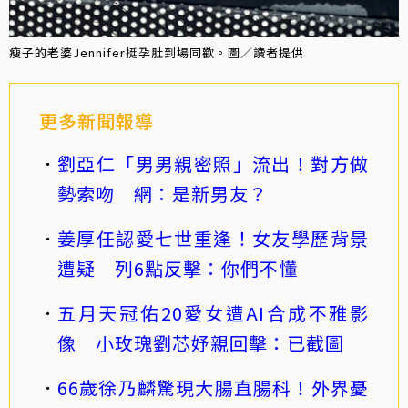
瘦子的老婆Jennifer挺孕肚到場同歡。圖／讀者提供
更多新聞報導
劉亞仁「男男親密照」流出！對方做
勢索吻 網：是新男友？
姜厚任認愛七世重逢！女友學歷背景
遭疑 列6點反擊：你們不懂
五月天冠佑20愛女遭AI合成不雅影
像 小玫瑰劉芯妤親回擊：已截圖
66歲徐乃麟驚現大腸直腸科！外界憂