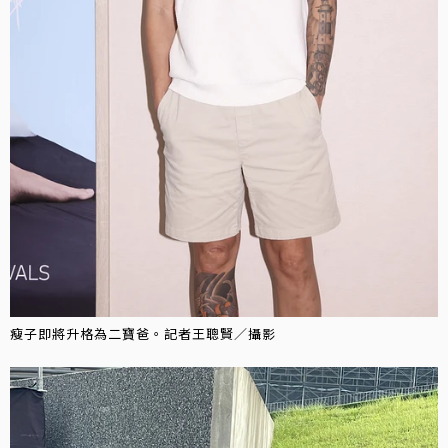
瘦子即將升格為二寶爸。記者王聰賢／攝影