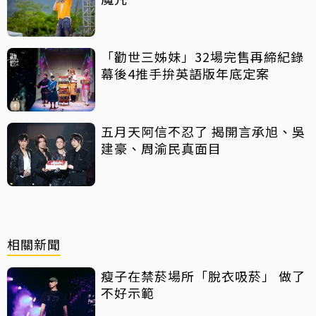
「勸世三姊妹」32場完售再締紀錄
幕後4推手拚英語版年底定案
五月天阿信不忍了 揭開言承旭、吳
建豪、周渝民真面目
相關新聞
瘦子在禁菸場所「脫衣吸菸」 做了
不好示範