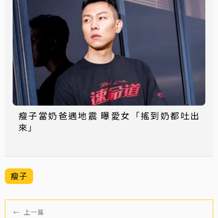
瘦子當奶爸遇地震 曝愛女「搖到奶都吐出
來」
瘦子
←
上一篇