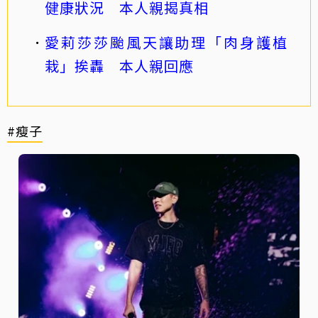
健康狀況 本人親揭真相
愛莉莎莎颱風天讓助理「肉身護植
栽」挨轟 本人親回應
#瘦子