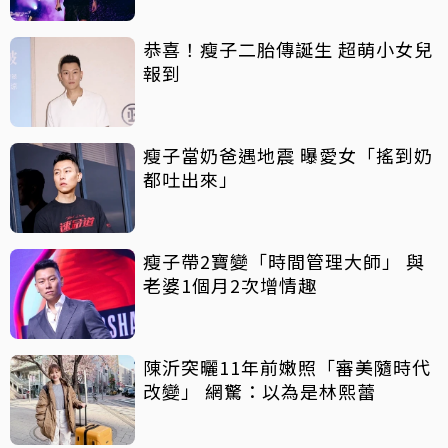
恭喜！瘦子二胎傳誕生 超萌小女兒
報到
瘦子當奶爸遇地震 曝愛女「搖到奶
都吐出來」
瘦子帶2寶變「時間管理大師」 與
老婆1個月2次增情趣
陳沂突曬11年前嫩照「審美隨時代
改變」 網驚：以為是林熙蕾