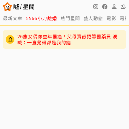
最新文章
5566小刀離婚
熱門星聞
藝人動態
電影
電
26歲女偶像童年罹癌！父母賣飯捲籌醫藥費 淚
喊：一直覺得都是我的錯