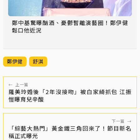
鄭中基驚曝酗酒、憂鬱暫離演藝圈！鄭伊健
鬆口他近況
鄭伊健
舒淇
←
上一篇
羅美玲婚後「2年沒接吻」被白家綺抓包 江振
愷曝育兒辛酸
下一篇
→
「綜藝大熱門」黃金鐵三角回來了！節目新名
稱正式曝光