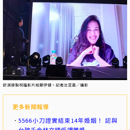
舒淇錄製祝福影片給鄭伊健。記者沈昱嘉／攝影
更多新聞報導
5566小刀證實結束14年婚姻！ 認與
台玻千金林文晴低調離婚