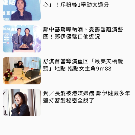
心」！斥粉絲1舉動太過分
鄭中基驚曝酗酒、憂鬱暫離演藝
圈！鄭伊健鬆口他近況
舒淇首當導演重回「最美天橋鏡
頭」地點 指點女主角9m88
獨／長髮被港媒嫌醜 鄭伊健藏多年
堅持蓄髮秘密全說了