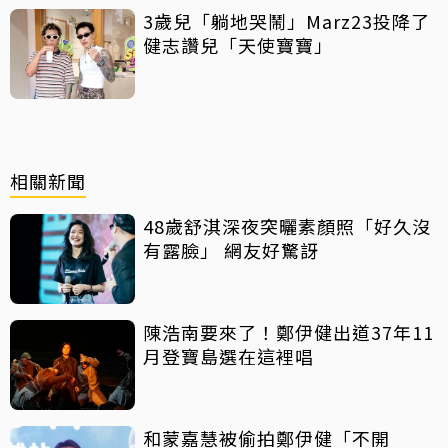
3歲兒「躺地哭鬧」Marz23投降了
健志讚兒「天使寶寶」
相關新聞
48歲舒淇深夜突曬素顏照「好久沒
有露臉」 網友好驚訝
陳浩南要來了！鄭伊健出道37年11
月登寶島選在這裡唱
和蒙嘉慧被偷拍鄭伊健「不開