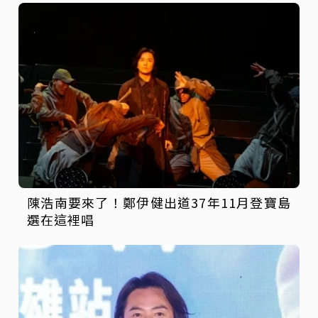
陳浩南要來了！鄭伊健出道37年11月登寶島
選在這裡唱