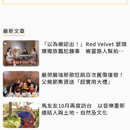
最新文章
「以為被認出！」Red Velvet 瑟琪
爆獨旅尷尬趣事 被當路人幫拍合
照
展榮展瑞新歌狂跳百次舊傷復發！
父親節集資送「超實用大禮」
馬友友10月再度訪台 以音樂重新
連結人與土地、自然及文化