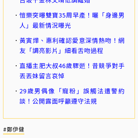
愷樂突曝雙寶35周早產！曬「身邊男
人」最新情況曝光
黃寅燁、惠利確認愛意深情熱吻！網
友「調亮影片」細看舌吻過程
直播主肥大叔46歲驟逝！昔競爭對手
丟丟妹留言哀悼
29歲男偶像「寵粉」誤觸法遭警約
談！公開露面呼籲遵守法規
#鄭伊健