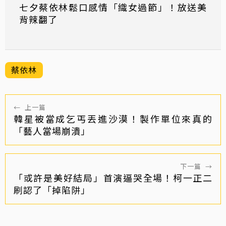
七夕蔡依林鬆口感情「織女過節」！放送美
背辣翻了
蔡依林
←
上一篇
韓星被當成乞丐丟進沙漠！製作單位來真的
「藝人當場崩潰」
下一篇
→
「或許是美好結局」首演逼哭全場！柯一正二
刷認了「掉陷阱」