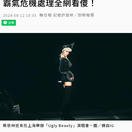
霸氣危機處理全網看傻！
聯合報 記者許晉榮／即時報導
2024-08-12 10:35
蔡依林近來在上海舉辦「Ugly Beauty」演唱會。圖／摘自IG