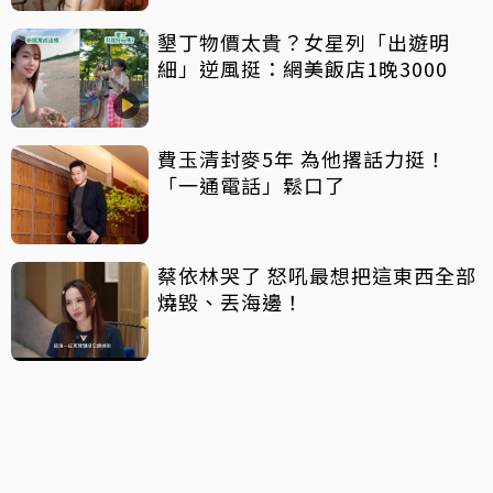
墾丁物價太貴？女星列「出遊明
細」逆風挺：網美飯店1晚3000
費玉清封麥5年 為他撂話力挺！
「一通電話」鬆口了
蔡依林哭了 怒吼最想把這東西全部
燒毀、丟海邊！