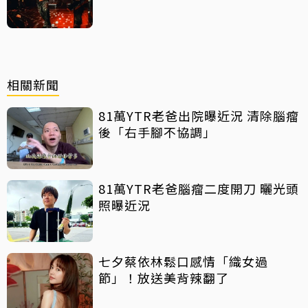
相關新聞
81萬YTR老爸出院曝近況 清除腦瘤
後「右手腳不協調」
81萬YTR老爸腦瘤二度開刀 曬光頭
照曝近況
七夕蔡依林鬆口感情「織女過
節」！放送美背辣翻了