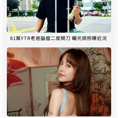
81萬YTR老爸腦瘤二度開刀 曬光頭照曝近況