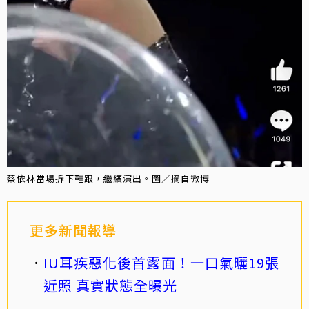
蔡依林當場拆下鞋跟，繼續演出。圖／摘自微博
更多新聞報導
IU耳疾惡化後首露面！一口氣曬19張
近照 真實狀態全曝光