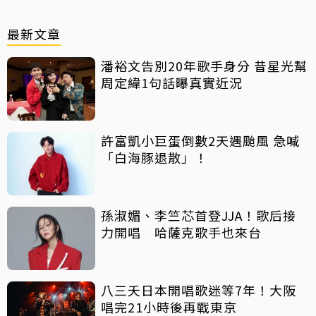
最新文章
潘裕文告別20年歌手身分 昔星光幫
周定緯1句話曝真實近況
許富凱小巨蛋倒數2天遇颱風 急喊
「白海豚退散」！
孫淑媚、李竺芯首登JJA！歌后接
力開唱 哈薩克歌手也來台
八三夭日本開唱歌迷等7年！大阪
唱完21小時後再戰東京