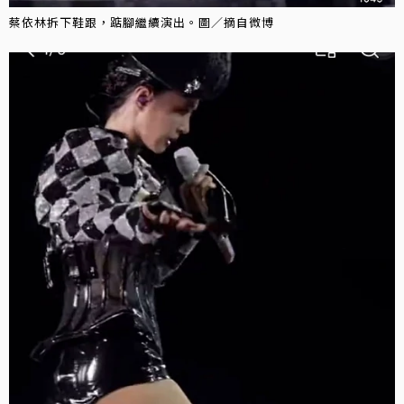
蔡依林拆下鞋跟，踮腳繼續演出。圖／摘自微博