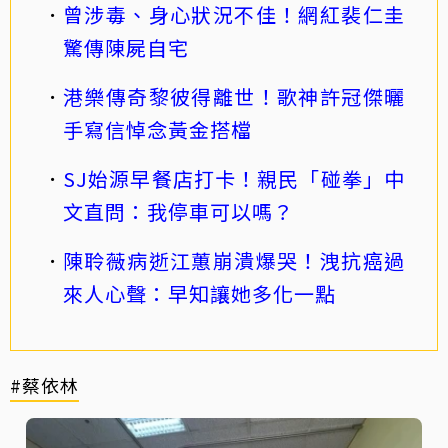
曾涉毒、身心狀況不佳！網紅裴仁圭
驚傳陳屍自宅
港樂傳奇黎彼得離世！歌神許冠傑曬
手寫信悼念黃金搭檔
SJ始源早餐店打卡！親民「碰拳」中
文直問：我停車可以嗎？
陳聆薇病逝江蕙崩潰爆哭！洩抗癌過
來人心聲：早知讓她多化一點
#蔡依林