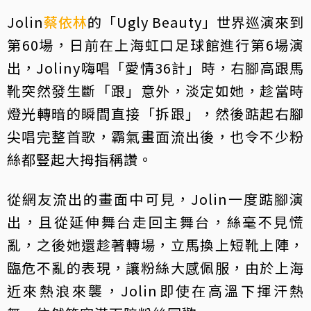
Jolin
蔡依林
的「Ugly Beauty」世界巡演來到
第60場，日前在上海虹口足球館進行第6場演
出，Joliny嗨唱「愛情36計」時，右腳高跟馬
靴突然發生斷「跟」意外，淡定如她，趁當時
燈光轉暗的瞬間直接「拆跟」，然後踮起右腳
尖唱完整首歌，霸氣畫面流出後，也令不少粉
絲都豎起大拇指稱讚。
從網友流出的畫面中可見，Jolin一度踮腳演
出，且從延伸舞台走回主舞台，絲毫不見慌
亂，之後她還趁著轉場，立馬換上短靴上陣，
臨危不亂的表現，讓粉絲大感佩服，由於上海
近來熱浪來襲，Jolin即使在高溫下揮汗熱