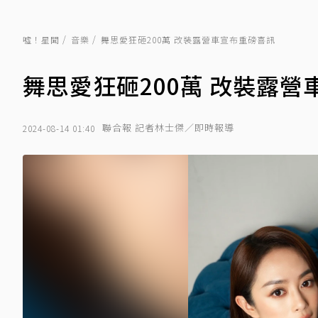
噓！星聞
音樂
舞思愛狂砸200萬 改裝露營車宣布重磅喜訊
舞思愛狂砸200萬 改裝露
聯合報 記者林士傑／即時報導
2024-08-14 01:40