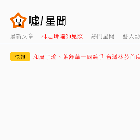
最新文章
林志玲曬帥兒照
熱門星聞
藝人
和周子瑜、葉舒華一同競爭 台灣林莎首
快訊