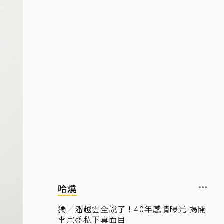
哈燒
獨／潘越雲全說了！40年感情曝光 揭開
李宗盛私下真面目