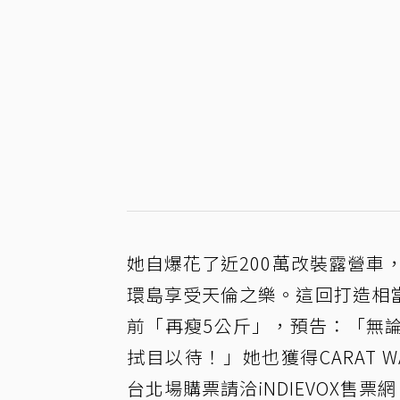
她自爆花了近200萬改裝露營車
環島享受天倫之樂。這回打造相
前「再瘦5公斤」，預告：「無
拭目以待！」她也獲得CARAT
台北場購票請洽iNDIEVOX售票網