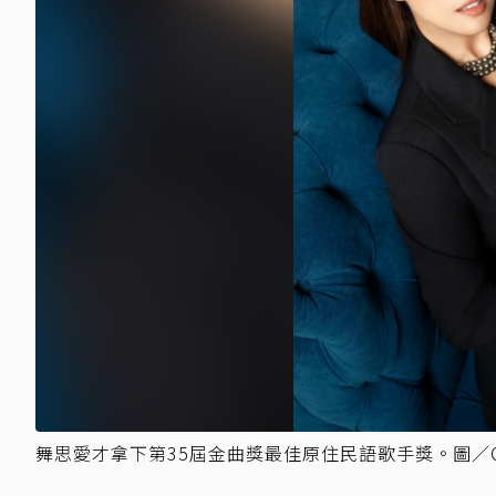
舞思愛才拿下第35屆金曲獎最佳原住民語歌手獎。圖／CA