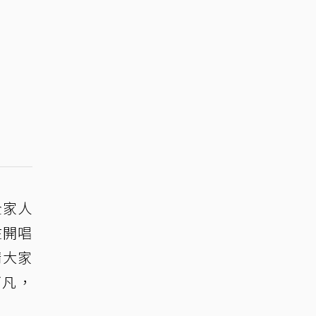
全家人
在開唱
請大家
下凡，