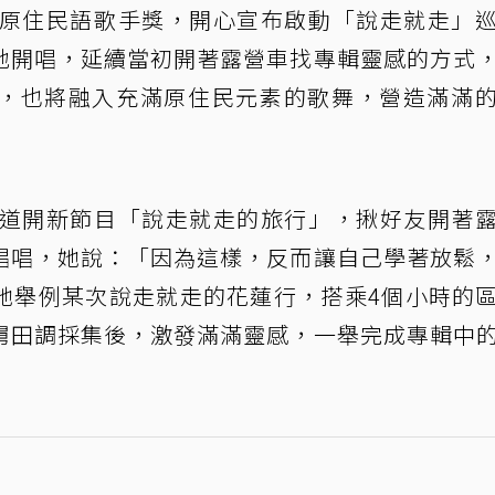
原住民語歌手獎，開心宣布啟動「說走就走」
地開唱，延續當初開著露營車找專輯靈感的方式
，也將融入充滿原住民元素的歌舞，營造滿滿
頻道開新節目「說走就走的旅行」，揪好友開著
唱唱，她說：「因為這樣，反而讓自己學著放鬆
她舉例某次說走就走的花蓮行，搭乘4個小時的
舅田調採集後，激發滿滿靈感，一舉完成專輯中