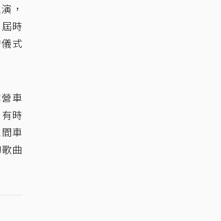
巡演，
，屆時
的儀式
露營車
，有時
區間車
的歌曲