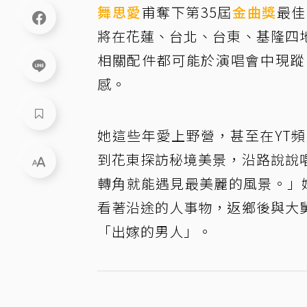
舞思愛
甫奪下第35屆
金曲獎
最佳
將在花蓮、台北、台東、基隆四
相關配件都可能於演唱會中現蹤
感。
她這些年愛上野營，甚至在YT
到花東探訪秘境美景，沿路說說
轉角就能遇見最美麗的風景。」
看著沿途的人事物，返鄉後與大
「出嫁的男人」。