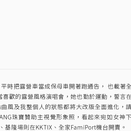
，平時把露營車當成保母車開著跑通告， 也載著
當喜歡的露營風格演唱會，她也勤於運動，誓言
論曲風及我整個人的狀態都將大改版全面進化，
 WANG珠寶贊助主視覺形象照，看起來宛如女神
、基隆場則在KKTIX、全家FamiPort機台開賣。