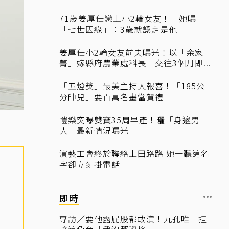
71歲姜厚任戀上小2輪女友！ 她曝
「七世因緣」：3歲就認定是他
姜厚任小2輪女友前夫曝光！以「余家
菁」嫁縣府農業處科長 交往3個月即...
「五燈獎」最美主持人報喜！「185公
分帥兒」要百萬名畫當賀禮
愷樂突曝雙寶35周早產！曬「身邊男
人」最新情況曝光
演藝工會終於聯絡上田路路 她一聽這名
字卻立刻掛電話
即時
專訪／要他露屁股都敢演！九孔唯一拒