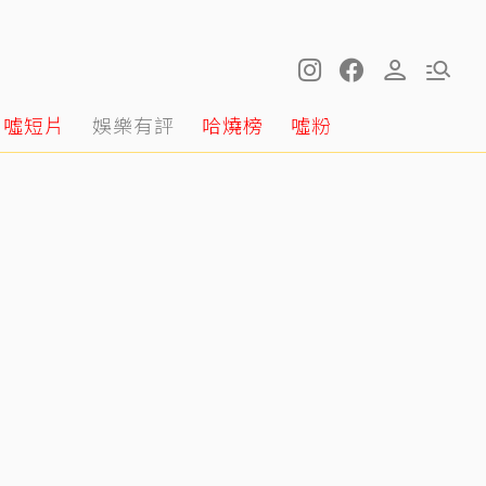
噓短片
娛樂有評
哈燒榜
噓粉