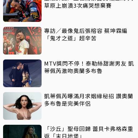
草原上崩潰3次痛哭想棄賽
專訪／最像鬼后張榕容 蔡坤霖編
「鬼才之道」超辛苦
MTV獎閃不停！泰勒絲甜謝男友 凱
蒂佩芮激吻奧蘭多布魯
凱蒂佩芮曝滿月求姻緣秘招 讚奧蘭
多布魯是完美伴侶
「沙丘」聖母回歸 蕾貝卡弗格森重
返「末日地堡」