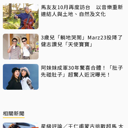
馬友友10月再度訪台 以音樂重新
連結人與土地、自然及文化
3歲兒「躺地哭鬧」Marz23投降了
健志讚兒「天使寶寶」
阿妹妹成軍30年驚喜合體！「肚子
先碰肚子」超驚人近況曝光！
相關新聞
星級評論／王仁甫蒙古挑戰超馬 大