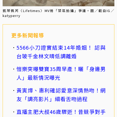
凱蒂佩芮〈Lifetimes〉MV捲「禁區拍攝」爭議。圖／截自IG／
katyperry
更多新聞報導
5566小刀證實結束14年婚姻！ 認與
台玻千金林文晴低調離婚
愷樂突曝雙寶35周早產！曬「身邊男
人」最新情況曝光
黃寅燁、惠利確認愛意深情熱吻！網
友「調亮影片」細看舌吻過程
直播主肥大叔46歲驟逝！昔競爭對手