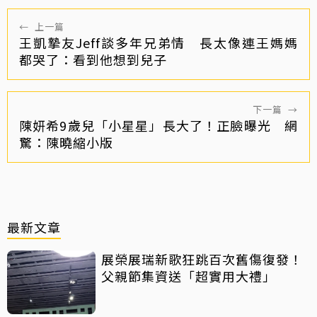
←
上一篇
王凱摯友Jeff談多年兄弟情 長太像連王媽媽
都哭了：看到他想到兒子
下一篇
→
陳妍希9歲兒「小星星」長大了！正臉曝光 網
驚：陳曉縮小版
最新文章
展榮展瑞新歌狂跳百次舊傷復發！
父親節集資送「超實用大禮」