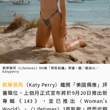
凱蒂佩芮〈Lifetimes〉MV捲「禁區拍攝」爭議。圖／截自IG／
katyperry
凱蒂佩芮
（Katy Perry）離開「美國偶像」評
審職位，上個月正式宣布將於9月20日推出新
專輯《143》，並已推出〈Woman's
World〉、〈Lifetimes〉2首新歌，然而近期