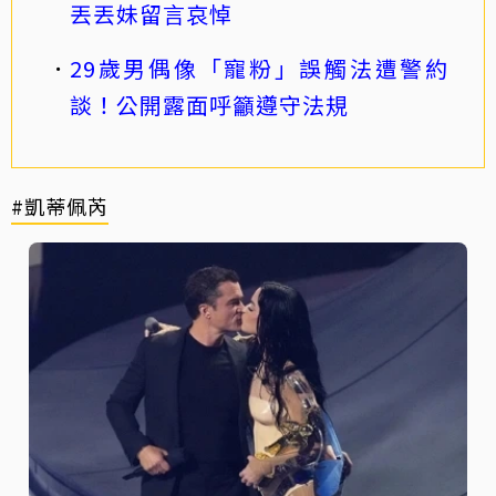
丟丟妹留言哀悼
29歲男偶像「寵粉」誤觸法遭警約
談！公開露面呼籲遵守法規
#凱蒂佩芮