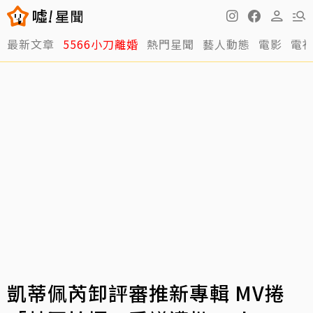
最新文章
5566小刀離婚
熱門星聞
藝人動態
電影
電
凱蒂佩芮卸評審推新專輯 MV捲