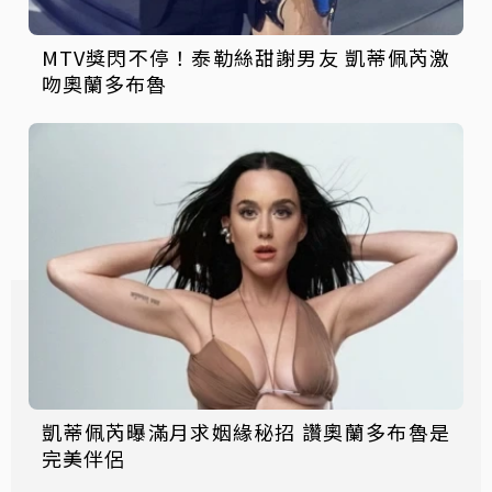
MTV獎閃不停！泰勒絲甜謝男友 凱蒂佩芮激
吻奧蘭多布魯
凱蒂佩芮曝滿月求姻緣秘招 讚奧蘭多布魯是
完美伴侶