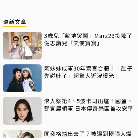
最新文章
3歲兒「躺地哭鬧」Marz23投降了
健志讚兒「天使寶寶」
阿妹妹成軍30年驚喜合體！「肚子
先碰肚子」超驚人近況曝光！
浪人祭第4、5波卡司出爐！國蛋、
鄭宜農領軍 日本傳奇樂團首攻安平
閻奕格豁出去了？被逼到極限大爆