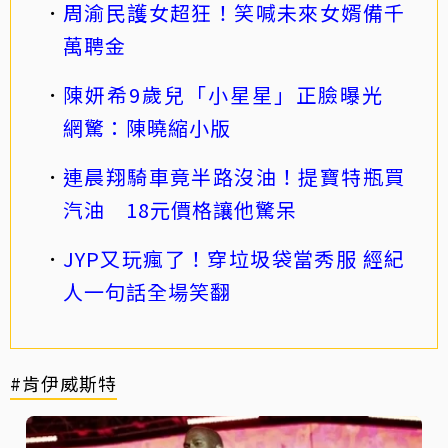
周渝民護女超狂！笑喊未來女婿備千
萬聘金
陳妍希9歲兒「小星星」正臉曝光
網驚：陳曉縮小版
連晨翔騎車竟半路沒油！提寶特瓶買
汽油 18元價格讓他驚呆
JYP又玩瘋了！穿垃圾袋當秀服 經紀
人一句話全場笑翻
#肯伊威斯特