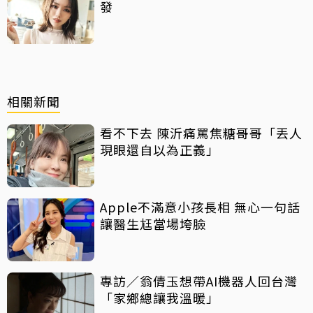
發
相關新聞
看不下去 陳沂痛罵焦糖哥哥「丟人
現眼還自以為正義」
Apple不滿意小孩長相 無心一句話
讓醫生尪當場垮臉
專訪／翁倩玉想帶AI機器人回台灣
「家鄉總讓我溫暖」