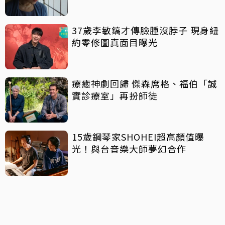
37歲李敏鎬才傳臉腫沒脖子 現身紐
約零修圖真面目曝光
療癒神劇回歸 傑森席格、福伯「誠
實診療室」再扮師徒
15歲鋼琴家SHOHEI超高顏值曝
光！與台音樂大師夢幻合作