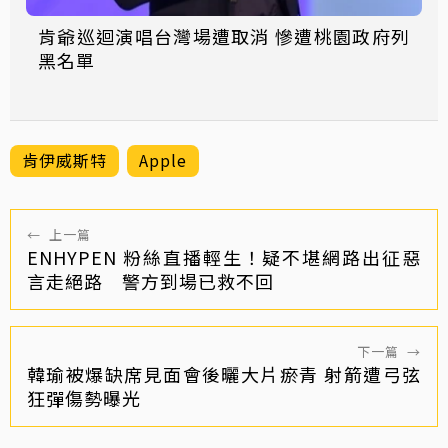
肯爺巡迴演唱台灣場遭取消 慘遭桃園政府列
黑名單
肯伊威斯特
Apple
←
上一篇
ENHYPEN 粉絲直播輕生！疑不堪網路出征惡
言走絕路 警方到場已救不回
下一篇
→
韓瑜被爆缺席見面會後曬大片瘀青 射箭遭弓弦
狂彈傷勢曝光