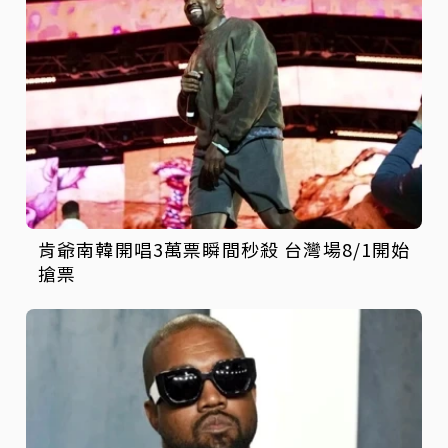
肯爺南韓開唱3萬票瞬間秒殺 台灣場8/1開始
搶票