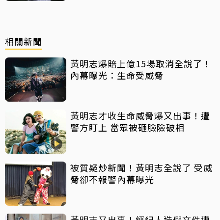
相關新聞
黃明志爆賠上億15場取消全說了！
內幕曝光：生命受威脅
黃明志才收生命威脅爆又出事！遭
警方盯上 當眾被砸臉險破相
被質疑炒新聞！黃明志全說了 受威
脅卻不報警內幕曝光
黃明志又出事！經紀人造假文件遭