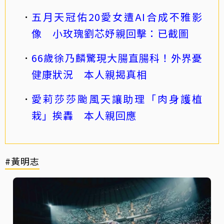
五月天冠佑20愛女遭AI合成不雅影
像 小玫瑰劉芯妤親回擊：已截圖
66歲徐乃麟驚現大腸直腸科！外界憂
健康狀況 本人親揭真相
愛莉莎莎颱風天讓助理「肉身護植
栽」挨轟 本人親回應
#黃明志