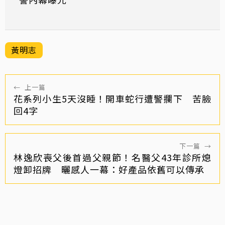
黃明志
←
上一篇
花系列小生5天沒睡！開車蛇行遭警攔下 苦臉
回4字
下一篇
→
林逸欣喪父後首過父親節！名醫父43年診所熄
燈卸招牌 曬感人一幕：好產品依舊可以傳承