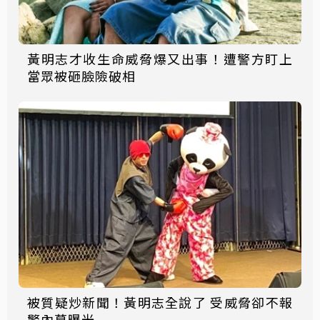
黃明志才收生命威脅爆又出事！遭警方盯上
當眾被砸臉險破相
被質疑炒新聞！黃明志全說了 受威脅卻不報
警內幕曝光