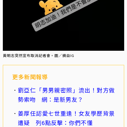
黃明志突然宣布取消記者會。圖／摘自IG
更多新聞報導
劉亞仁「男男親密照」流出！對方做
勢索吻 網：是新男友？
姜厚任認愛七世重逢！女友學歷背景
遭疑 列6點反擊：你們不懂