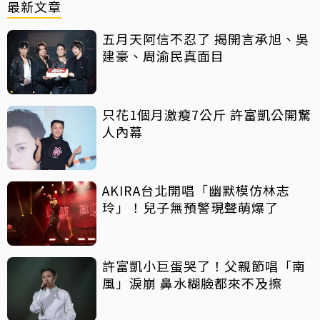
最新文章
五月天阿信不忍了 揭開言承旭、吳
建豪、周渝民真面目
只花1個月激瘦7公斤 許富凱公開驚
人內幕
AKIRA台北開唱「幽默模仿林志
玲」！兒子無預警現聲萌爆了
許富凱小巨蛋哭了！父親節唱「南
風」淚崩 鼻水糊臉都來不及擦