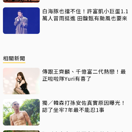
白海豚也擋不住！許富凱小巨蛋1.1
萬人冒雨挺進 田馥甄有颱風也要來
相關新聞
傳跟王齊麟、千億富二代熱戀！最
正啦啦隊Yuri有喜了
獨／韓森打孫安佐真實原因曝光！
認了坐牢7年最不能忍1事