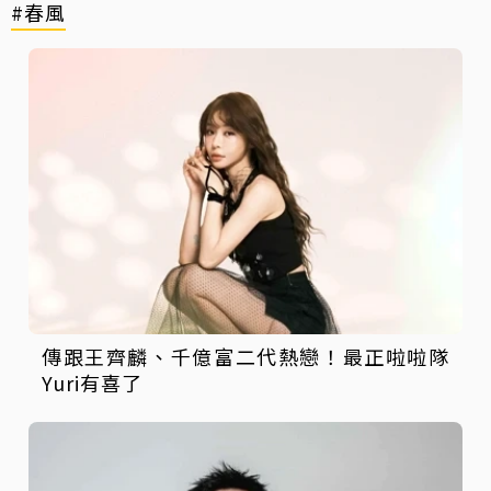
#春風
傳跟王齊麟、千億富二代熱戀！最正啦啦隊
Yuri有喜了