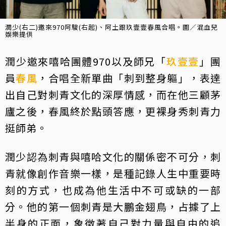
潤少(右二)邀來970阿駿(右起)、阿土跟玖壹壹春風合唱。圖／混血兒
娛樂提供
潤少邀來嘻哈團體970以及師兄「
玖壹壹
」團
員
春風
，合唱全新單曲「刺到整身軀」，表達
出自己對刺青文化的深厚情感，而在他三顧茅
廬之後，春風終於點頭答應，更裸身秀刺青力
挺師弟。
潤少認為刺青與嘻哈文化的關係密不可分，刺
青就像創作音樂一樣，是種記錄人生中重要時
刻的方式，也成為他生活中不可或缺的一部
分。他的第一個刺青是大鵬金翅鳥，占據了上
半身的正面，象徵著自己對力量與自由的追