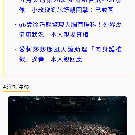
像 小玫瑰劉芯妤親回擊：已截圖
66歲徐乃麟驚現大腸直腸科！外界憂
健康狀況 本人親揭真相
愛莉莎莎颱風天讓助理「肉身護植
栽」挨轟 本人親回應
#理想混蛋