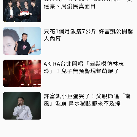
建豪、周渝民真面目
只花1個月激瘦7公斤 許富凱公開驚
人內幕
AKIRA台北開唱「幽默模仿林志
玲」！兒子無預警現聲萌爆了
許富凱小巨蛋哭了！父親節唱「南
風」淚崩 鼻水糊臉都來不及擦