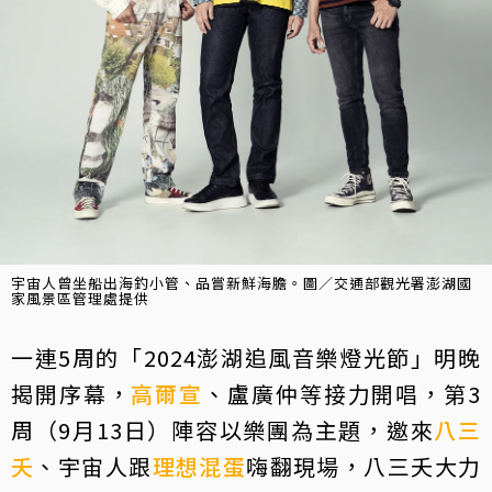
宇宙人曾坐船出海釣小管、品嘗新鮮海膽。圖／交通部觀光署澎湖國
家風景區管理處提供
一連5周的「2024澎湖追風音樂燈光節」明晚
揭開序幕，
高爾宣
、盧廣仲等接力開唱，第3
周（9月13日）陣容以樂團為主題，邀來
八三
夭
、宇宙人跟
理想混蛋
嗨翻現場，八三夭大力