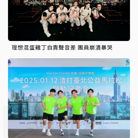
理想混蛋雞丁自責聲音差 團員崩潰暴哭