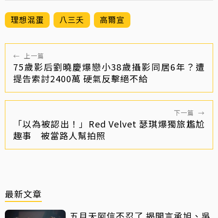
理想混蛋
八三夭
高爾宣
←
上一篇
75歲影后劉曉慶爆戀小38歲攝影同居6年？遭
提告索討2400萬 硬氣反擊絕不給
下一篇
→
「以為被認出！」Red Velvet 瑟琪爆獨旅尷尬
趣事 被當路人幫拍照
最新文章
五月天阿信不忍了 揭開言承旭、吳