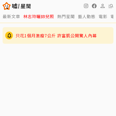
最新文章
林志玲曬帥兒照
熱門星聞
藝人動態
電影
電
只花1個月激瘦7公斤 許富凱公開驚人內幕