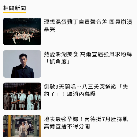
相關新聞
理想混蛋雞丁自責聲音差 團員崩潰
暴哭
熱愛澎湖美食 高爾宣遇強風求粉絲
「抓角度」
倒數9天開唱…八三夭突道歉「失
約了」！取消內幕曝
地表最強孕婦！芮德挺7月肚操肌
高爾宣捨不得分開