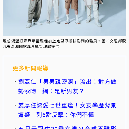
理想混蛋打算靠爆量髮蠟加上定型液抵抗澎湖的強風。圖／交通部觀
光署澎湖國家風景區管理處提供
更多新聞報導
劉亞仁「男男親密照」流出！對方做
勢索吻 網：是新男友？
姜厚任認愛七世重逢！女友學歷背景
遭疑 列6點反擊：你們不懂
五月天冠佑20愛女遭AI合成不雅影