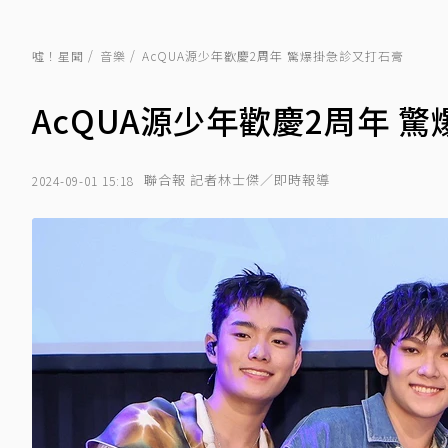
噓！星聞
音樂
AcQUA源少年歡慶2周年 驚爆掛急診又打石膏
AcQUA源少年歡慶2周年 
聯合報 記者林士傑／即時報導
2024-09-01 15:18