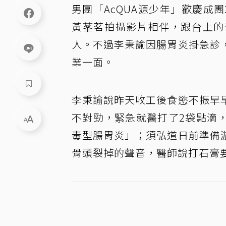
男團「AcQUA源少年」歡慶成
黃莑茗拍攝影片相伴，跟台上的
人。不過李秉諭因腸胃炎掛急診
業一面。
李秉諭說昨天收工後食慾不振早
不對勁，緊急就醫打了2袋點滴
毒型腸胃炎」；須弘道日前準備
骨頭裂掉的聲音，醫師說打石膏要