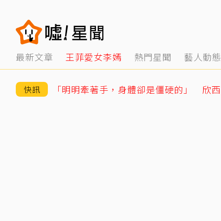
最新文章
王菲愛女李嫣
熱門星聞
藝人動
快訊