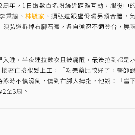
團2周年，1日跟數百名粉絲近距離互動，服役中
李秉諭、
林毓家
、須弘道跟盧佾暘另類合體，
，須弘道拆掉右腳石膏，各自強忍不適登台，展
早入睡，半夜連拉數次且被痛醒，最後拉到都是
，接著直接妝髮上工，「吃完藥比較好了，醫師
游泳時不慎滑倒，傷到右腳大拇指，他說：「當
2至3周。」