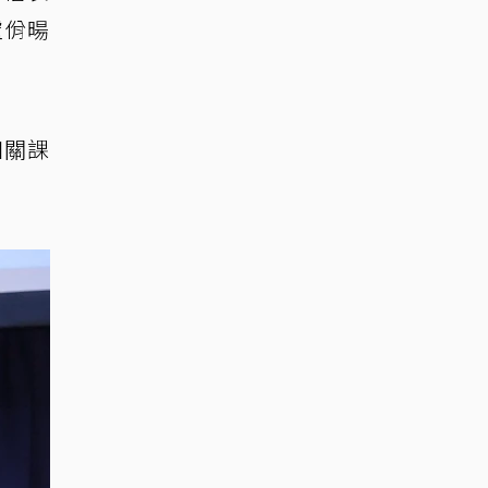
盧佾暘
相關課