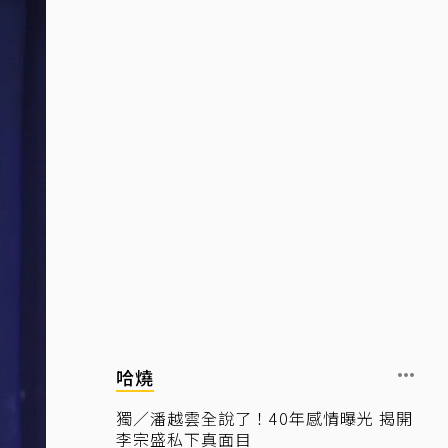
哈燒
獨／潘越雲全說了！40年感情曝光 揭開
李宗盛私下真面目