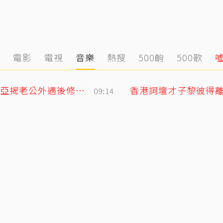
態
電影
電視
音樂
熱搜
500齣
500歌
「明明牽著手，身體卻是僵硬的」 欣西亞揭老公外遇後修復真相
香港詞壇才子黎彼得離
09:14