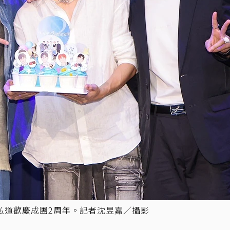
須弘道歡慶成團2周年。記者沈昱嘉／攝影