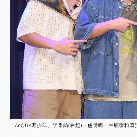
「AcQUA源少年」李秉諭(右起)、盧佾暘、林毓家和