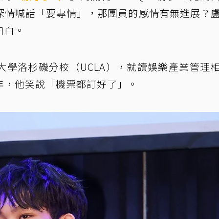
深情喊話「要專情」，那團員的感情有無進展？
自白。
大學洛杉磯分校（UCLA），就讀娛樂產業管理
年，他笑說「機票都訂好了」。