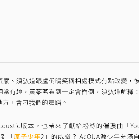
毓家、須弘道跟盧佾暘笑稱相處模式有點改變，
相當有趣，黃莑茗看到一定會昏倒，須弘道解釋
地方，會刁我們的舞蹈。」
ustic版本，也帶來了獻給粉絲的催淚曲「You 
受到「
原子少年
2」的威脅？ AcQUA源少年充滿