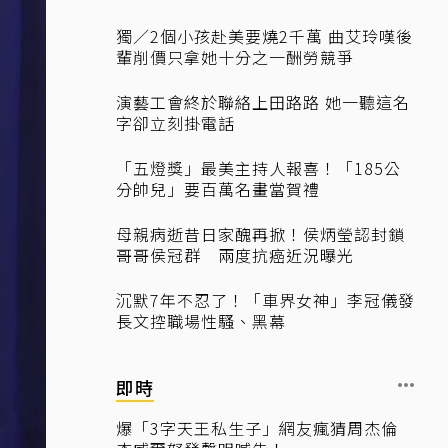
獨／2個小孩赴美要燒2千萬 曲艾玲嘆後
輩削價只拿她十分之一酬勞競爭
演藝工會終於聯絡上田路路 她一聽這名
字卻立刻掛電話
「五燈獎」最美主持人報喜！「185公
分帥兒」要百萬名畫當賀禮
母親病逝昔日家醜再掀！侯炳瑩認封鎖
哥哥侯冠群 兩度抗癌近況曝光
沉默7年不忍了！「車界女神」李冠儀發
長文控職場性騷、黑幕
即時
爆「3字天王私生子」網友瘋猜周杰倫