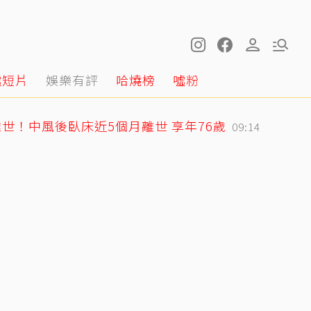
噓短片
娛樂有評
哈燒榜
噓粉
世！中風後臥床近5個月離世 享年76歲
09:14