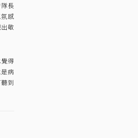
的隊長
氣氛感
現出敬
水覺得
說是病
下聽到