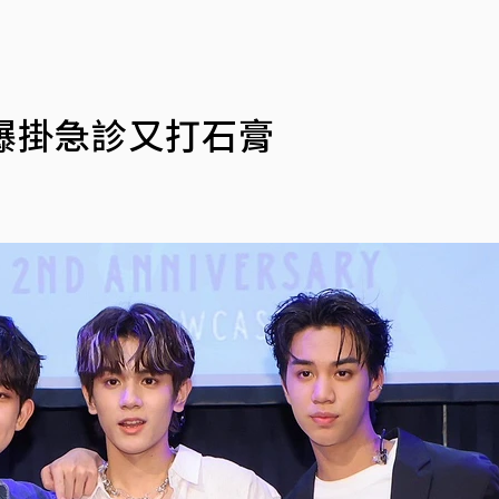
驚爆掛急診又打石膏