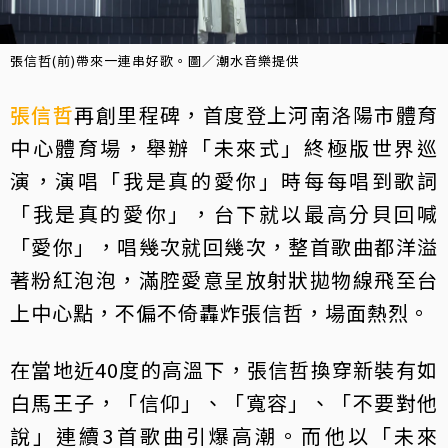
張信哲(前)帶來一連串好歌。圖／潮水音樂提供
張信哲
再創里程碑，首度登上河南洛陽市體育
中心體育場，舉辦「未來式」終極版世界巡
演，演唱「我是真的愛你」時每每唱到歌詞
「我是真的愛你」，台下就以最高分貝回喊
「愛你」，唱幾次就回幾次，整首歌曲都洋溢
著粉紅泡泡，滿腔愛意呈放射狀拋物線飛至台
上中心點，不偏不倚轟炸張信哲，場面熱烈。
在當地近40度的高溫下，張信哲換穿新裝有如
白馬王子，「信仰」、「寬容」、「不要對他
說」連續3首歌曲引爆高潮。而他以「未來