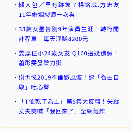
懶人包／早有跡象？楊銘威.方志友
11年婚姻裂痕一次看
33歲女星告別9年演員生涯！轉行開
計程車 每天淨賺8200元
姜厚任小24歲女友IQ160遭疑造假！
蕭彤雯發聲力挺
謝忻憶2019不倫戀風波！認「咎由自
取」吐心聲
「T恤乾了為止」第5集大反轉！失蹤
丈夫突喊「我回來了」全網氣炸