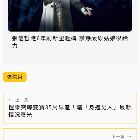
張信哲跑6年刷新里程碑 讚爆太原姑娘很給
力
張信哲
←
上一篇
愷樂突曝雙寶35周早產！曬「身邊男人」最新
情況曝光
下一篇
→