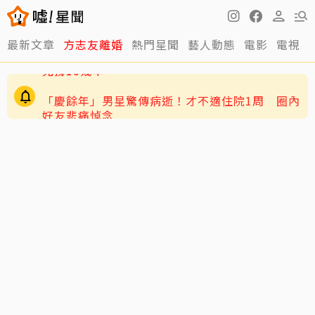
最新文章
方志友離婚
熱門星聞
藝人動態
電影
電視
「慶餘年」男星驚傳病逝！才不適住院1周 圈內
好友悲痛悼念
王彩樺認了「最後一次Do臉」 親揭內幕：這次做
完撐10幾年