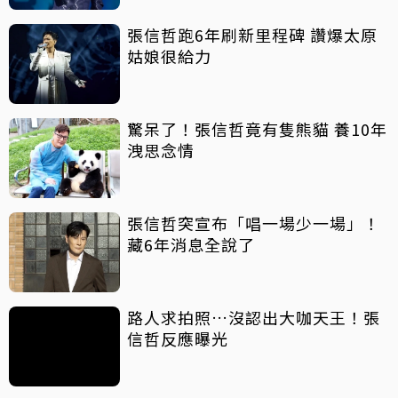
張信哲跑6年刷新里程碑 讚爆太原
姑娘很給力
驚呆了！張信哲竟有隻熊貓 養10年
洩思念情
張信哲突宣布「唱一場少一場」！
藏6年消息全說了
路人求拍照…沒認出大咖天王！張
信哲反應曝光