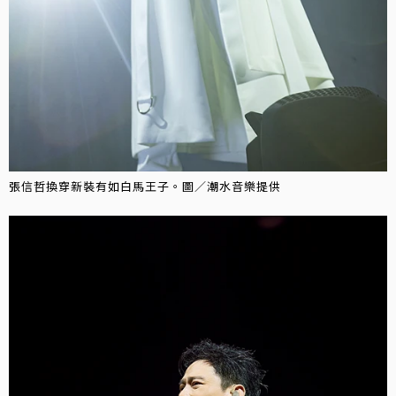
張信哲換穿新裝有如白馬王子。圖／潮水音樂提供