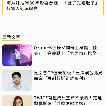
阿妹妹成軍30年驚喜合體！「肚子先碰肚子」
超驚人近況曝光！
最新文章
Ozone林佳辰女團舞上身變「佳
美」 突襲獻上「男男吻」掀全場
暴動！
見面會CP值天花板！玉澤演台北見
面會「再創超近距離福利」
TWICE首位成員宣布不續約！定延
拋震撼彈「成邊佑錫師妹」