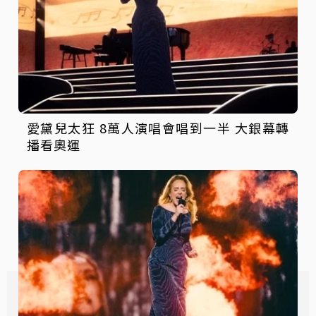
愛黛兒太狂 8萬人演唱會唱到一半 大銀幕轉
播看奧運