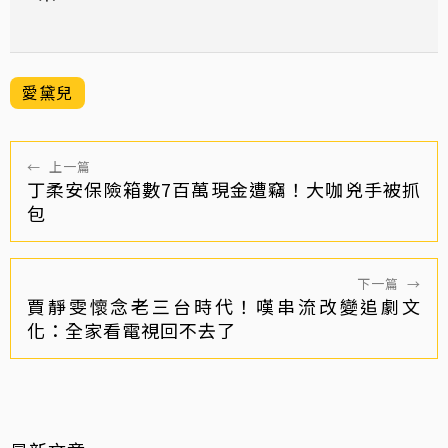
愛黛兒
←
上一篇
丁柔安保險箱數7百萬現金遭竊！大咖兇手被抓
包
下一篇
→
賈靜雯懷念老三台時代！嘆串流改變追劇文
化：全家看電視回不去了