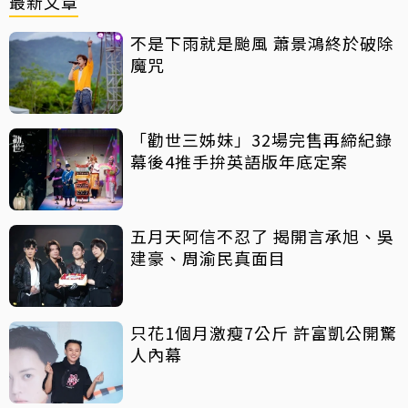
最新文章
不是下雨就是颱風 蕭景鴻終於破除
魔咒
「勸世三姊妹」32場完售再締紀錄
幕後4推手拚英語版年底定案
五月天阿信不忍了 揭開言承旭、吳
建豪、周渝民真面目
只花1個月激瘦7公斤 許富凱公開驚
人內幕