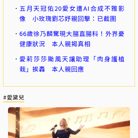
五月天冠佑20愛女遭AI合成不雅影
像 小玫瑰劉芯妤親回擊：已截圖
66歲徐乃麟驚現大腸直腸科！外界憂
健康狀況 本人親揭真相
愛莉莎莎颱風天讓助理「肉身護植
栽」挨轟 本人親回應
#愛黛兒