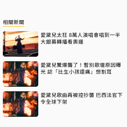
相關新聞
愛黛兒太狂 8萬人演唱會唱到一半
大銀幕轉播看奧運
愛黛兒驚爆聾了！暫別歌壇原因曝
光 認「比生小孩還痛」想割耳
愛黛兒歌曲再被控抄襲 巴西法官下
令全球下架