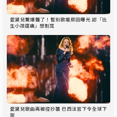
愛黛兒驚爆聾了！暫別歌壇原因曝光 認「比
生小孩還痛」想割耳
愛黛兒歌曲再被控抄襲 巴西法官下令全球下
架