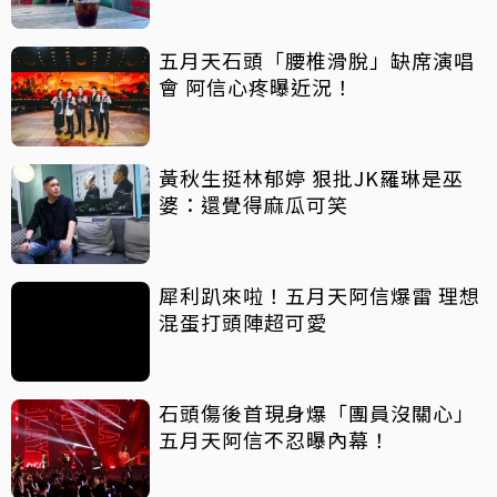
五月天石頭「腰椎滑脫」缺席演唱
會 阿信心疼曝近況！
黃秋生挺林郁婷 狠批JK羅琳是巫
婆：還覺得麻瓜可笑
犀利趴來啦！五月天阿信爆雷 理想
混蛋打頭陣超可愛
石頭傷後首現身爆「團員沒關心」
五月天阿信不忍曝內幕！