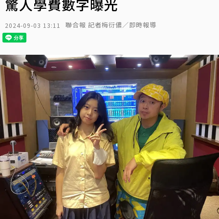
驚人學費數字曝光
聯合報 記者梅衍儂／即時報導
2024-09-03 13:11