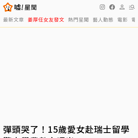
最新文章
姜厚任女友發文
熱門星聞
藝人動態
電影
電
彈頭哭了！15歲愛女赴瑞士留學