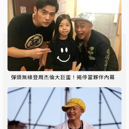
彈頭無緣登周杰倫大巨蛋！揭停當夥伴內幕