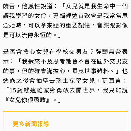
饒舌，他感性說道：「女兒就是我生命中一個
讓我學習的女伶，專輯裡這首歌會是我常常思
念她時，可以拿來聽的重要記憶，音樂跟影像
是可以流傳永恆的。」
是否會擔心女兒在學校交男友？彈頭無奈表
示：「我還來不及思考她會不會在國外交男友
的事，但的確會滿擔心，畢竟世事難料。」也
透露之後會抽空去瑞士探望女兒，更直言：
「15歲就遠離家鄉勇敢去闖世界，我只能說
『女兒你很勇敢』。」
更多新聞報導