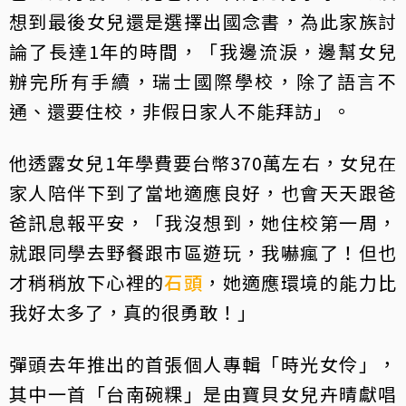
想到最後女兒還是選擇出國念書，為此家族討
論了長達1年的時間，「我邊流淚，邊幫女兒
辦完所有手續，瑞士國際學校，除了語言不
通、還要住校，非假日家人不能拜訪」。
他透露女兒1年學費要台幣370萬左右，女兒在
家人陪伴下到了當地適應良好，也會天天跟爸
爸訊息報平安，「我沒想到，她住校第一周，
就跟同學去野餐跟市區遊玩，我嚇瘋了！但也
才稍稍放下心裡的
石頭
，她適應環境的能力比
我好太多了，真的很勇敢！」
彈頭去年推出的首張個人專輯「時光女伶」，
其中一首「台南碗粿」是由寶貝女兒卉晴獻唱