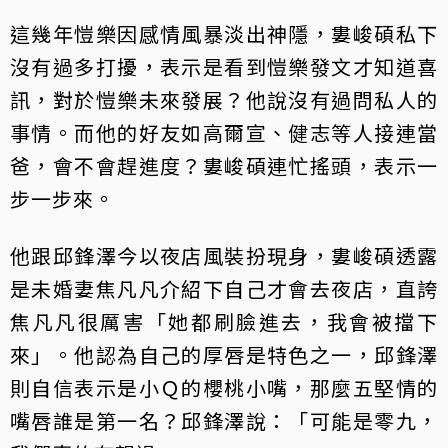
這幾年愷樂因感情風暴淡出神隱，婁峻碩私下
沒有過多打擾，表示是看到愷樂發文才知道喜
訊，對於愷樂未來發展？他說沒有過問私人的
事情。而他的好友如高爾宣、健志等人接連當
爸，會不會趕進度？婁峻碩連忙搖頭，表示一
步一步來。
他跟邱鋒澤今以夜店風裝扮現身，婁峻碩透露
是未婚妻焦凡凡介紹下自己才會去夜店，直誇
焦凡凡很厲害「她都刷臉進去，我會被擋下
來」。他認為自己的厚唇是特色之一，邱鋒澤
則自信表示是小Ｑ的櫻桃小嘴，那麼五堅情的
嘴唇誰是第一名？邱鋒澤說：「可能是零九，