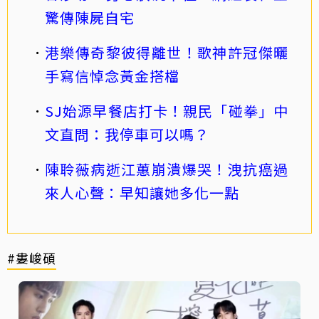
驚傳陳屍自宅
港樂傳奇黎彼得離世！歌神許冠傑曬
手寫信悼念黃金搭檔
SJ始源早餐店打卡！親民「碰拳」中
文直問：我停車可以嗎？
陳聆薇病逝江蕙崩潰爆哭！洩抗癌過
來人心聲：早知讓她多化一點
#婁峻碩