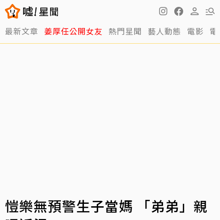
最新文章
姜厚任公開女友
熱門星聞
藝人動態
電影
電
愷樂無預警生子當媽 「弟弟」親