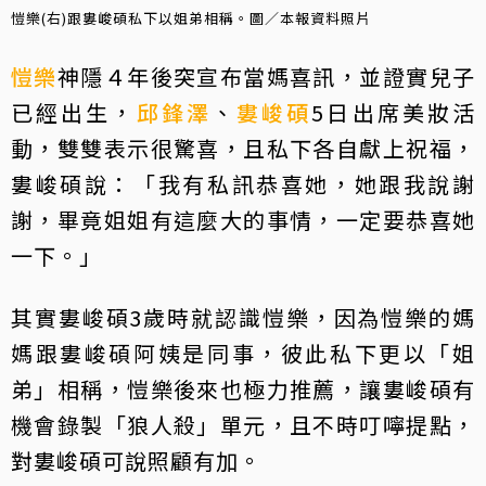
愷樂(右)跟婁峻碩私下以姐弟相稱。圖／本報資料照片
愷樂
神隱４年後突宣布當媽喜訊，並證實兒子
已經出生，
邱鋒澤
、
婁峻碩
5日出席美妝活
動，雙雙表示很驚喜，且私下各自獻上祝福，
婁峻碩說：「我有私訊恭喜她，她跟我說謝
謝，畢竟姐姐有這麼大的事情，一定要恭喜她
一下。」
其實婁峻碩3歲時就認識愷樂，因為愷樂的媽
媽跟婁峻碩阿姨是同事，彼此私下更以「姐
弟」相稱，愷樂後來也極力推薦，讓婁峻碩有
機會錄製「狼人殺」單元，且不時叮嚀提點，
對婁峻碩可說照顧有加。