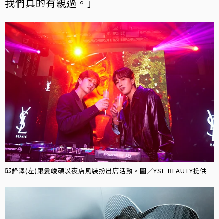
我們真的有親過。」
邱鋒澤(左)跟婁峻碩以夜店風裝扮出席活動。圖／YSL BEAUTY提供