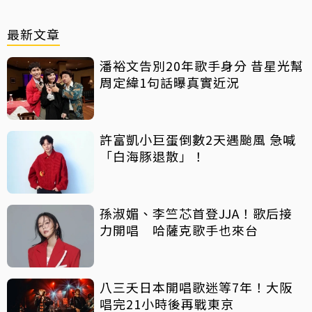
最新文章
潘裕文告別20年歌手身分 昔星光幫
周定緯1句話曝真實近況
許富凱小巨蛋倒數2天遇颱風 急喊
「白海豚退散」！
孫淑媚、李竺芯首登JJA！歌后接
力開唱 哈薩克歌手也來台
八三夭日本開唱歌迷等7年！大阪
唱完21小時後再戰東京