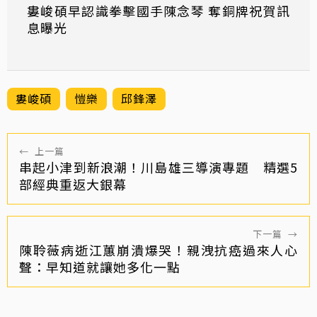
婁峻碩早認識拳擊國手陳念琴 奪銅牌祝賀訊
息曝光
婁峻碩
愷樂
邱鋒澤
←
上一篇
串起小津到新浪潮！川島雄三導演專題 精選5
部經典重返大銀幕
下一篇
→
陳聆薇病逝江蕙崩潰爆哭！親洩抗癌過來人心
聲：早知道就讓她多化一點