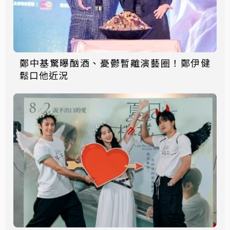
鄭中基驚曝酗酒、憂鬱暫離演藝圈！鄭伊健
鬆口他近況