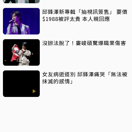
邱鋒澤新專輯「抽視訊簽售」 要價
$1988被評太貴 本人親回應
沒辦法脫了！婁峻碩驚爆職業傷害
女友病逝道別 邱鋒澤痛哭「無法被
抹滅的感情」