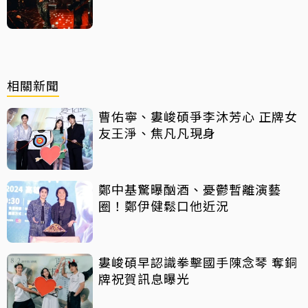
相關新聞
曹佑寧、婁峻碩爭李沐芳心 正牌女
友王淨、焦凡凡現身
鄭中基驚曝酗酒、憂鬱暫離演藝
圈！鄭伊健鬆口他近況
婁峻碩早認識拳擊國手陳念琴 奪銅
牌祝賀訊息曝光