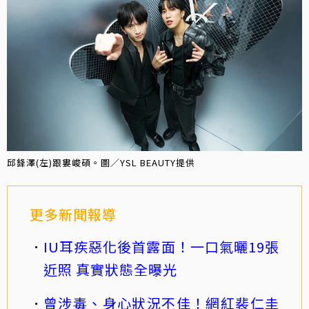
邱鋒澤(左)跟婁峻碩。圖／YSL BEAUTY提供
更多新聞報導
IU耳疾惡化後首露面！一口氣曬19張
近照 真實狀態全曝光
曾涉毒、身心狀況不佳！網紅裴仁圭