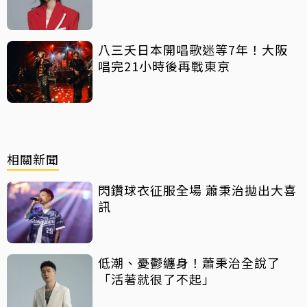
八三夭日本開唱歌迷等7年！大阪
唱完21小時後再戰東京
相關新聞
閃鑽球衣征服全場 蕭秉治拋出大喜
訊
低潮、憂鬱纏身！蕭秉治全說了
「活著就很了不起」