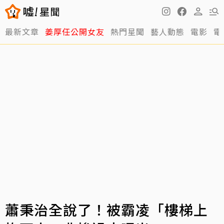
最新文章
姜厚任公開女友
熱門星聞
藝人動態
電影
電
蕭秉治全說了！被霸凌「樓梯上