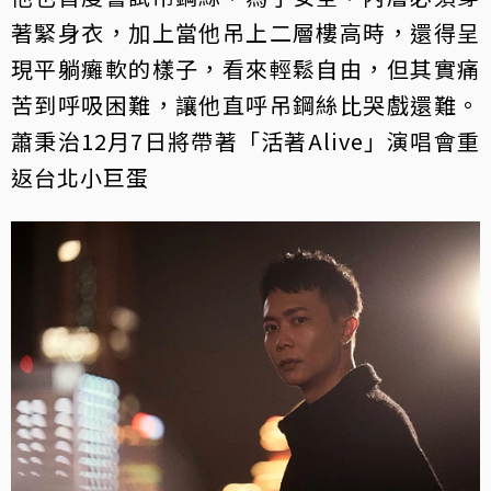
著緊身衣，加上當他吊上二層樓高時，還得呈
現平躺癱軟的樣子，看來輕鬆自由，但其實痛
苦到呼吸困難，讓他直呼吊鋼絲比哭戲還難。
蕭秉治12月7日將帶著「活著Alive」演唱會重
返台北小巨蛋