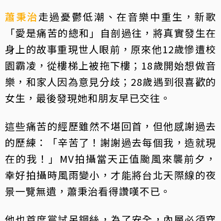
蕭秉治
走過憂鬱低潮、在音樂中重生，新歌
「愛是痛苦的總和」自剖過往，將真實發生在
身上的故事重現世人眼前，原來他12歲慘遭校
園霸凌，從樓梯上被拖下樓；18歲開始想做音
樂，和家人因為意見分歧；28歲遇到很喜歡的
女生，最後發現她和朋友早已交往。
這些痛苦的經歷雖然不堪回首，但他感謝過去
的歷練：「辛苦了！謝謝過去每個我，造就現
在的我！」MV拍攝當天正值颱風來襲前夕，
幸好拍攝時風雨變小，才能將台北天際線的夜
景一覽無遺，蕭秉治看得讚嘆不已。
他也首度嘗試吊鋼絲，為了安全，內層必須穿