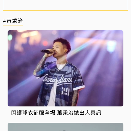
#蕭秉治
閃鑽球衣征服全場 蕭秉治拋出大喜訊