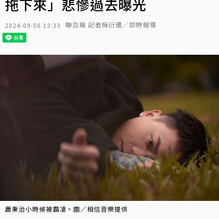
拖下來」悲慘過去曝光
聯合報 記者梅衍儂／即時報導
2024-09-06 13:33
蕭秉治小時候被霸凌。圖／相信音樂提供