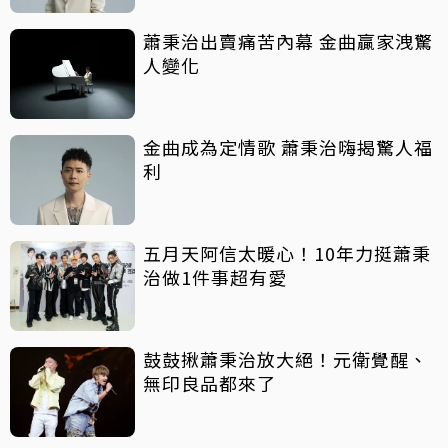
蕭秉治出賣痛苦內幕 金曲贏家洩驚
人變化
金曲成為定情歌 蕭秉治嗨揭驚人福
利
五月天阿信太暖心！10年力挺蕭秉
治做1件事超有愛
鼓鼓揪蕭秉治放大絕！元衛覺醒、
無印良品都來了