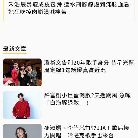
禾浩辰暴瘦成皮包骨 遭水刑腳鐐虐到滿臉血看
她狂吃控肉崩潰喊痛苦
最新文章
潘裕文告別20年歌手身分 昔星光幫
周定緯1句話曝真實近況
許富凱小巨蛋倒數2天遇颱風 急喊
「白海豚退散」！
孫淑媚、李竺芯首登JJA！歌后接
力開唱 哈薩克歌手也來台