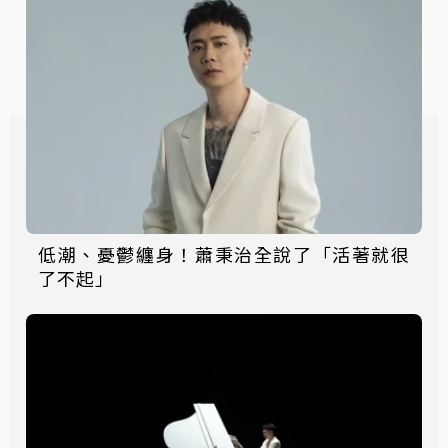
低潮、憂鬱纏身！蕭秉治全說了「活著就很
了不起」