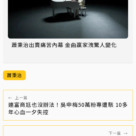
蕭秉治出賣痛苦內幕 金曲贏家洩驚人變化
蕭秉治
←
上一篇
連富商尪也沒辦法！吳申梅50萬粉專遭駭 10多
年心血一夕失控
下一篇
→