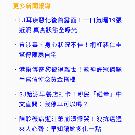
更多新聞報導
IU耳疾惡化後首露面！一口氣曬19張
近照 真實狀態全曝光
曾涉毒、身心狀況不佳！網紅裴仁圭
驚傳陳屍自宅
港樂傳奇黎彼得離世！歌神許冠傑曬
手寫信悼念黃金搭檔
SJ始源早餐店打卡！親民「碰拳」中
文直問：我停車可以嗎？
陳聆薇病逝江蕙崩潰爆哭！洩抗癌過
來人心聲：早知讓她多化一點