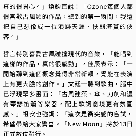
真的很開心。」煥鈞直說：「Ozone每個人都
很喜歡古風類的作品，聽到的第一瞬間，我還
把自己想像成一位浪跡天涯、扶弱濟貧的俠
客。」
哲言特別喜愛古風碰撞現代的音樂，「能唱到
這樣的作品，真的很感動」，佳辰表示：「一
開始聽到這個概念覺得非常新穎，覺能在表演
上有更大膽的創作。」文廷一聽到歌曲，腦中
已浮現眾多畫面：「古風建築、傘、刀劍和還
有琴瑟笛簫等樂器，配上歌詞意境更有氛圍
感。」祖安也強調：「這次是衝突感的嘗試，
希望帶給大家驚喜。「New Moon」將於13日
正式數位發行。