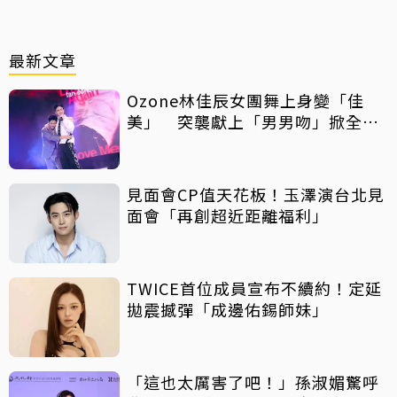
最新文章
Ozone林佳辰女團舞上身變「佳
美」 突襲獻上「男男吻」掀全場
暴動！
見面會CP值天花板！玉澤演台北見
面會「再創超近距離福利」
TWICE首位成員宣布不續約！定延
拋震撼彈「成邊佑錫師妹」
「這也太厲害了吧！」孫淑媚驚呼