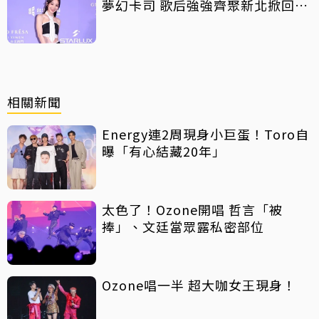
夢幻卡司 歌后強強齊聚新北掀回憶
殺
相關新聞
Energy連2周現身小巨蛋！Toro自
曝「有心結藏20年」
太色了！Ozone開唱 哲言「被
捧」、文廷當眾露私密部位
Ozone唱一半 超大咖女王現身！