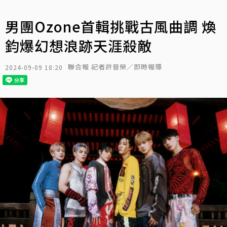
男團Ozone首輯挑戰古風曲調 煥
鈞爆幻想浪跡天涯殺敵
聯合報 記者許晉榮／即時報導
2024-09-09 18:20