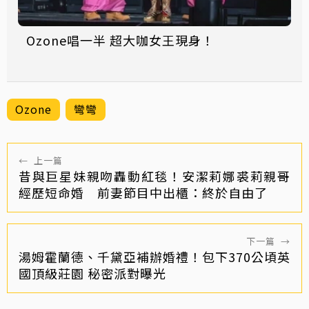
Ozone唱一半 超大咖女王現身！
Ozone
彎彎
←
上一篇
昔與巨星妹親吻轟動紅毯！安潔莉娜裘莉親哥
經歷短命婚 前妻節目中出櫃：終於自由了
下一篇
→
湯姆霍蘭德、千黛亞補辦婚禮！包下370公頃英
國頂級莊園 秘密派對曝光