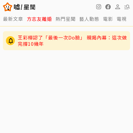
最新文章
方志友離婚
熱門星聞
藝人動態
電影
電視
「慶餘年」男星驚傳病逝！才不適住院1周 圈內
好友悲痛悼念
王彩樺認了「最後一次Do臉」 親揭內幕：這次做
完撐10幾年