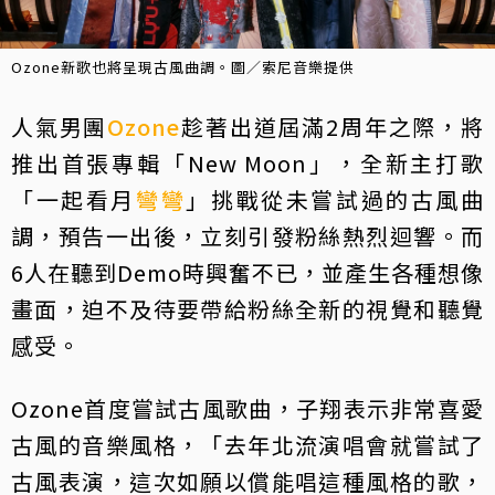
Ozone新歌也將呈現古風曲調。圖／索尼音樂提供
人氣男團
Ozone
趁著出道屆滿2周年之際，將
推出首張專輯「New Moon」，全新主打歌
「一起看月
彎彎
」挑戰從未嘗試過的古風曲
調，預告一出後，立刻引發粉絲熱烈迴響。而
6人在聽到Demo時興奮不已，並產生各種想像
畫面，迫不及待要帶給粉絲全新的視覺和聽覺
感受。
Ozone首度嘗試古風歌曲，子翔表示非常喜愛
古風的音樂風格，「去年北流演唱會就嘗試了
古風表演，這次如願以償能唱這種風格的歌，