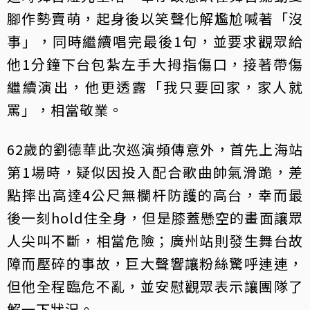
腳作勢賣萌，起身後以笑聲化解尷尬喊著「沒
事」，同時繼續唱完最後1句，並要求觀眾給
他1分鐘下台包紮左手大拇指傷口，接著帶傷
繼續演出，他更透露「我只要回家，家人就
罵」，相當敬業。
62歲的劉德華此次巡演頻傳意外，首先上海站
第1場時，疑似因投入配合歌曲帥氣滑跪，差
點摔出高達4公尺無欄杆防護的高台，幸而最
後一刻hold住全身，但是膝蓋懸空的畫面讓眾
人尖叫不斷，相當危險；廣州站則發生舞台故
障而壓碎的事故，巨大聲響讓粉絲驚呼連連，
但他全程臨危不亂，並安慰觀眾表示讓團隊了
解一下狀況。