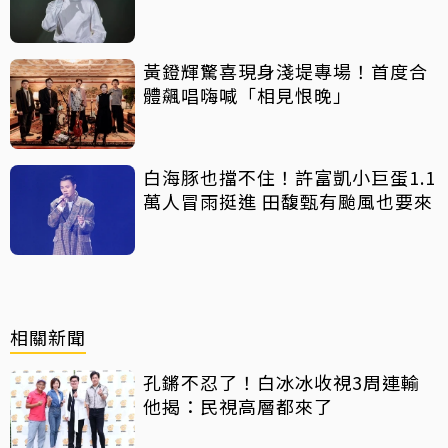
黃鐙輝驚喜現身淺堤專場！首度合
體飆唱嗨喊「相見恨晚」
白海豚也擋不住！許富凱小巨蛋1.1
萬人冒雨挺進 田馥甄有颱風也要來
相關新聞
孔鏘不忍了！白冰冰收視3周連輸
他揭：民視高層都來了