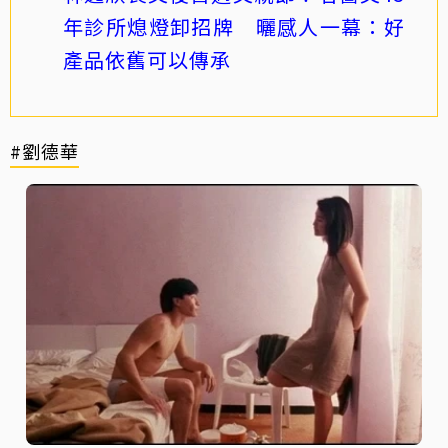
年診所熄燈卸招牌 曬感人一幕：好
產品依舊可以傳承
#劉德華