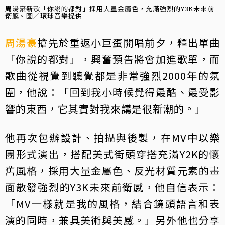
周湯豪新歌「你說的都對」採用大量金屬色，充滿強烈的Y3K未來前
衛感。圖／環球音樂提供
周湯豪
搶先於重返小巨蛋開唱前夕，釋出單曲
「你說的都對」，興奮預告將會加進歌單，而
歌曲從視覺到聽覺都是非常強烈2000年的氛
圍，他說：「回到我小時候覺得最酷、最受影
響的東西，它其實對我來講是很新潮的。」
他再次包辦設計、拍攝與後製，在MV中以樂
團形式演出，搭配美式街頭穿搭充滿Y2K的懷
舊風格，採用大量金屬色、反光材質元素的畫
面散發強烈的Y3K未來前衛感，他自信表示：
「MV一樣就是我的風格，結合鏡頭語言和表
演的同時，兼具美術與美感。」另外他也分享