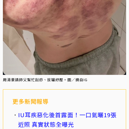
周湯豪請師父幫忙刮痧、拔罐紓壓。圖／摘自IG
更多新聞報導
IU耳疾惡化後首露面！一口氣曬19張
近照 真實狀態全曝光