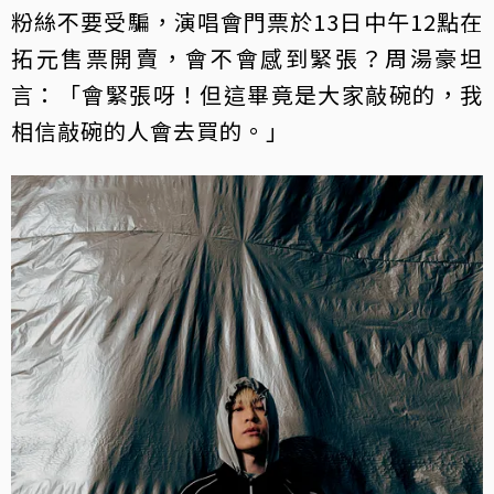
粉絲不要受騙，演唱會門票於13日中午12點在
拓元售票開賣，會不會感到緊張？周湯豪坦
言：「會緊張呀！但這畢竟是大家敲碗的，我
相信敲碗的人會去買的。」