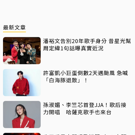
最新文章
潘裕文告別20年歌手身分 昔星光幫
周定緯1句話曝真實近況
許富凱小巨蛋倒數2天遇颱風 急喊
「白海豚退散」！
孫淑媚、李竺芯首登JJA！歌后接
力開唱 哈薩克歌手也來台