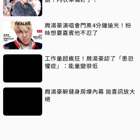
周湯豪演唱會門票4分鐘搶光！粉
絲想要嘉賓他不忍了
工作量超瘋狂！周湯豪認了「患恐
懼症」：能量變很低
周湯豪躲健身房爆內幕 拋喜訊放大
絕