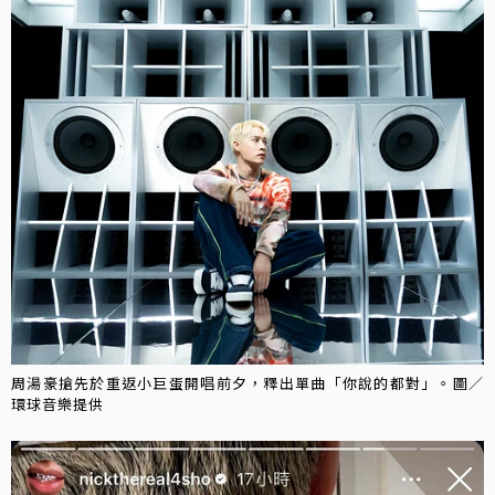
周湯豪搶先於重返小巨蛋開唱前夕，釋出單曲「你說的都對」。圖／
環球音樂提供