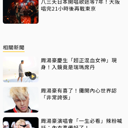
八三夭日本開唱歌迷等7年！大阪
唱完21小時後再戰東京
相關新聞
周湯豪慶生「超正混血女神」現
身！入鏡竟是瑞瑪席丹
周湯豪有喜了！攤開內心世界認
「非常誇張」
周湯豪演唱會「一生必看」辣粉喊
話：內衣準備好了！