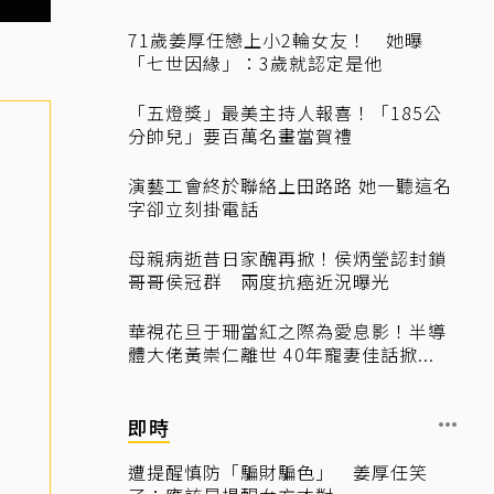
71歲姜厚任戀上小2輪女友！ 她曝
「七世因緣」：3歲就認定是他
「五燈獎」最美主持人報喜！「185公
分帥兒」要百萬名畫當賀禮
演藝工會終於聯絡上田路路 她一聽這名
字卻立刻掛電話
母親病逝昔日家醜再掀！侯炳瑩認封鎖
哥哥侯冠群 兩度抗癌近況曝光
華視花旦于珊當紅之際為愛息影！半導
體大佬黃崇仁離世 40年寵妻佳話掀...
即時
遭提醒慎防「騙財騙色」 姜厚任笑