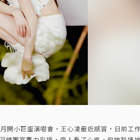
11月開小巨蛋演唱會，王心凌最近感冒，日前工
回練團室賣力彩排，旁人看了心疼，但她豁達