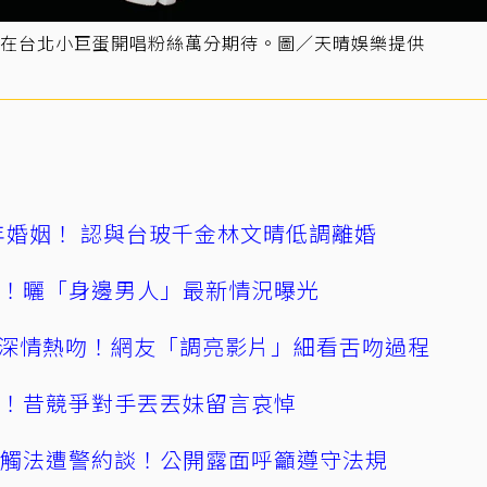
在台北小巨蛋開唱粉絲萬分期待。圖／天晴娛樂提供
4年婚姻！ 認與台玻千金林文晴低調離婚
產！曬「身邊男人」最新情況曝光
深情熱吻！網友「調亮影片」細看舌吻過程
逝！昔競爭對手丟丟妹留言哀悼
誤觸法遭警約談！公開露面呼籲遵守法規