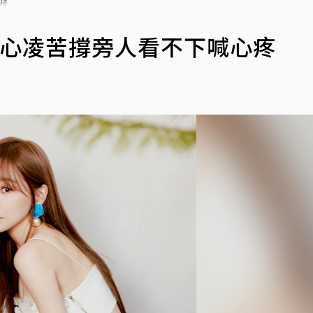
心疼
王心凌苦撐旁人看不下喊心疼