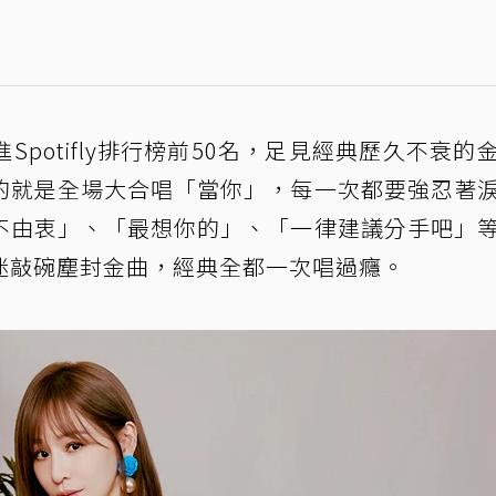
potifly排行榜前50名，足見經典歷久不衰的
的就是全場大合唱「當你」，每一次都要強忍著
不由衷」、「最想你的」、「一律建議分手吧」
迷敲碗塵封金曲，經典全都一次唱過癮。