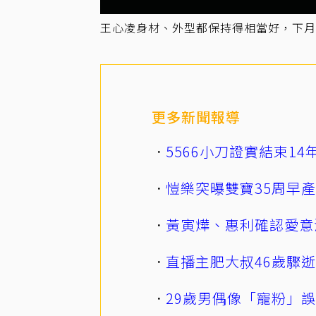
王心凌身材、外型都保持得相當好，下月
更多新聞報導
5566小刀證實結束1
愷樂突曝雙寶35周早
黃寅燁、惠利確認愛意
直播主肥大叔46歲驟
29歲男偶像「寵粉」