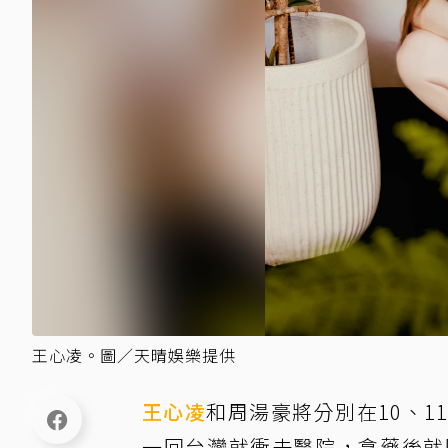
王心凌。圖／天晴娛樂提供
王心凌
和周湯豪將分別在10、
一回台灣就衝去醫院，拿藥後就