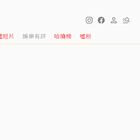
噓短片
娛樂有評
哈燒榜
噓粉