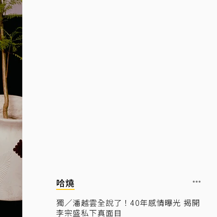
哈燒
獨／潘越雲全說了！40年感情曝光 揭開
李宗盛私下真面目