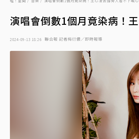
噓！星聞
音樂
演唱會倒數1個月竟染病！王心凌苦撐旁人看不下喊
演唱會倒數1個月竟染病！
聯合報 記者梅衍儂／即時報導
2024-09-13 18:26