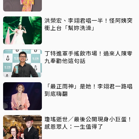
洪榮宏、李翊君唱一半！怪阿姨突
衝上台「幫妳洗澡」
丁特進軍手搖飲市場！過來人陳零
九奉勸他這句話
「最正雨神」是她！李翊君一路唱
到底嗨翻
瓊瑤逝世／最後公開現身小巨蛋！
感恩眾人：一生值得了