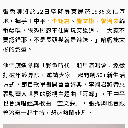
張秀卿將於22日空降屏東屏菸1936文化基
地，攜手王中平、
李翊君
、
施文彬
、
曾治豪
輪
番獻唱，張秀卿忍不住開玩笑說道：「大家不
要認錯耶，不是長頭髮就是辣妹。」暗虧施文
彬的髮型。
他們應邀參與「彩色時代」迎星演唱會，象徵
打破年齡界限，邀請大家一起開創50+新生活
方式，節目歌單攤開首首經典，李翊君將帶來
轟動華人世界的影視主題曲「雨蝶」，王中平
也會演唱經典歌曲「空笑夢」， 張秀卿也會跟
曾治豪一起主持，想必熱鬧非凡。