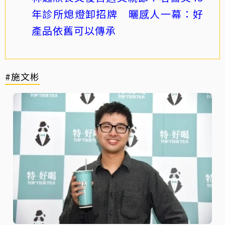
年診所熄燈卸招牌 曬感人一幕：好
產品依舊可以傳承
#施文彬