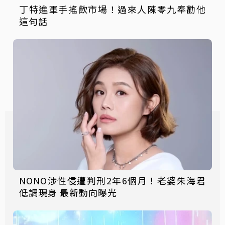
丁特進軍手搖飲市場！過來人陳零九奉勸他
這句話
NONO涉性侵遭判刑2年6個月！老婆朱海君
低調現身 最新動向曝光