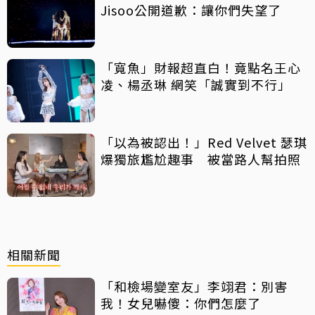
Jisoo公開道歉：讓你們失望了
「寬魚」財報超直白！竟點名王心
凌、楊丞琳 網笑「誠實到不行」
「以為被認出！」Red Velvet 瑟琪
爆獨旅尷尬趣事 被當路人幫拍照
相關新聞
「和檢場變室友」李翊君：別害
我！女兒嚇傻：你們怎麼了