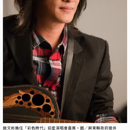
施文彬擔任「彩色時代」迎星演唱會嘉賓。圖／屏東縣政府提供