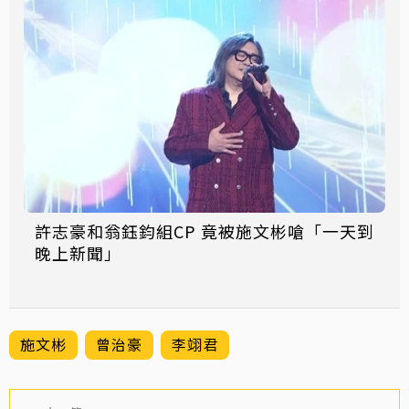
許志豪和翁鈺鈞組CP 竟被施文彬嗆「一天到
晚上新聞」
施文彬
曾治豪
李翊君