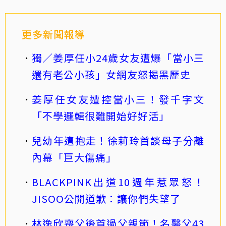
更多新聞報導
獨／姜厚任小24歲女友遭爆「當小三
還有老公小孩」女網友怒揭黑歷史
姜厚任女友遭控當小三！發千字文
「不學邏輯很難開始好好活」
兒幼年遭抱走！徐莉玲首談母子分離
內幕「巨大傷痛」
BLACKPINK出道10週年惹眾怒！
JISOO公開道歉：讓你們失望了
林逸欣喪父後首過父親節！名醫父43