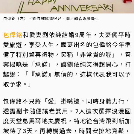
包偉銘（左）、劉依純感情很好。圖／翰森娛樂提供
包偉銘
和愛妻劉依純結婚9周年，夫妻倆平時
愛旅遊，享受人生，寵妻出名的包偉銘今年準
備了特別驚喜禮物，笑稱「非常貴的喔」，答
案揭曉是「承諾」，讓劉依純笑得超開心，打
趣說：「『承諾』無價的，這樣代表我可以予
取予求。」
包偉銘不只將「愛」掛嘴邊，同時身體力行，
透露副卡隨便讓老婆用。2人這次選擇浪漫國
度天堂島馬爾地夫慶祝，特地從台灣飛到新加
坡待了3天，再轉機過去，時間安排地寬鬆，