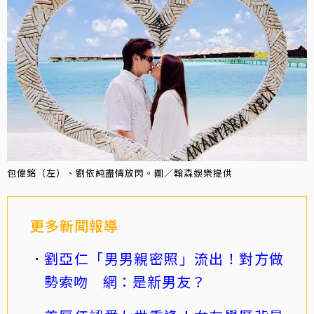
包偉銘（左）、劉依純盡情放閃。圖／翰森娛樂提供
更多新聞報導
劉亞仁「男男親密照」流出！對方做
勢索吻 網：是新男友？