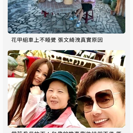
花甲組車上不睡覺 張文綺洩真實原因