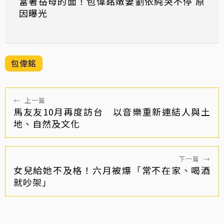
當著岳母的面！包偉銘嫩妻劉依純哭不停 原
因曝光
包偉銘
←
上一篇
馬友友10月再度訪台 以音樂重新連結人與土
地、自然及文化
下一篇
→
女兒給她不及格！六月被爆「常不在家、喝酒
就吵架」