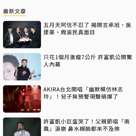
最新文章
五月天阿信不忍了 揭開言承旭、吳
建豪、周渝民真面目
只花1個月激瘦7公斤 許富凱公開驚
人內幕
AKIRA台北開唱「幽默模仿林志
玲」！兒子無預警現聲萌爆了
許富凱小巨蛋哭了！父親節唱「南
風」淚崩 鼻水糊臉都來不及擦