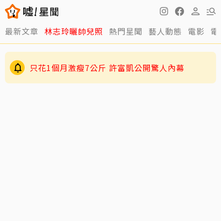
最新文章
林志玲曬帥兒照
熱門星聞
藝人動態
電影
電
只花1個月激瘦7公斤 許富凱公開驚人內幕