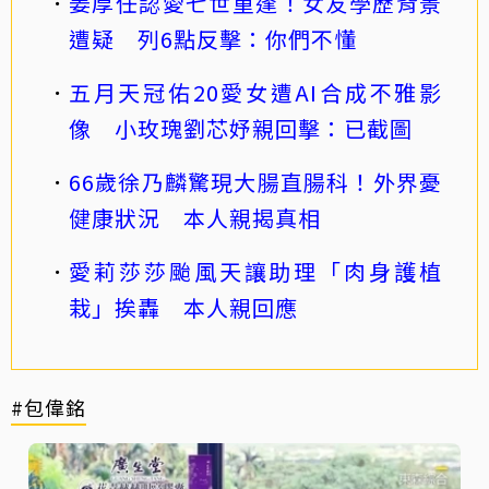
姜厚任認愛七世重逢！女友學歷背景
遭疑 列6點反擊：你們不懂
五月天冠佑20愛女遭AI合成不雅影
像 小玫瑰劉芯妤親回擊：已截圖
66歲徐乃麟驚現大腸直腸科！外界憂
健康狀況 本人親揭真相
愛莉莎莎颱風天讓助理「肉身護植
栽」挨轟 本人親回應
#包偉銘