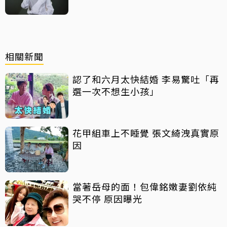
相關新聞
認了和六月太快結婚 李易驚吐「再
選一次不想生小孩」
花甲組車上不睡覺 張文綺洩真實原
因
當著岳母的面！包偉銘嫩妻劉依純
哭不停 原因曝光