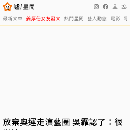
最新文章
姜厚任女友發文
熱門星聞
藝人動態
電影
電
放棄奧運走演藝圈 吳霏認了：很