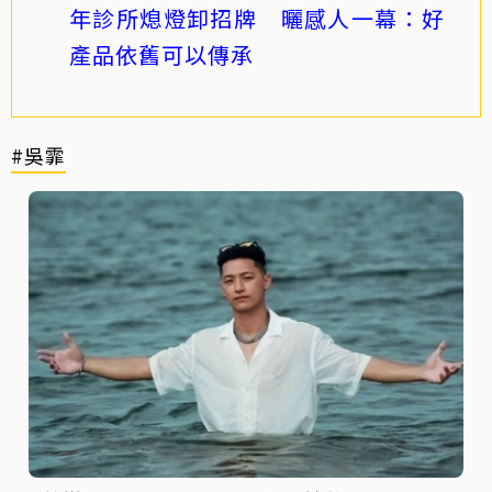
年診所熄燈卸招牌 曬感人一幕：好
產品依舊可以傳承
#吳霏