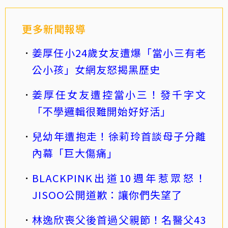
更多新聞報導
姜厚任小24歲女友遭爆「當小三有老
公小孩」女網友怒揭黑歷史
姜厚任女友遭控當小三！發千字文
「不學邏輯很難開始好好活」
兒幼年遭抱走！徐莉玲首談母子分離
內幕「巨大傷痛」
BLACKPINK出道10週年惹眾怒！
JISOO公開道歉：讓你們失望了
林逸欣喪父後首過父親節！名醫父43