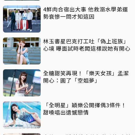
4鮮肉合宿出大事 他救溺水學弟運
勢衰慘一問才知這因
林玉書星巴克打工吐「偽上班族」
心境 曝面試時老闆這樣說她有開心
全糖甜笑再現！「樂天女孩」孟潔
開心：圓了「空姐夢」
「全明星」穎樂公開擇偶3條件！
甜嗓唱出遺憾戀情