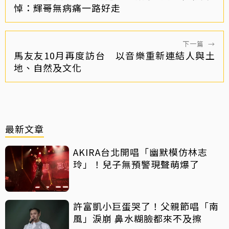
悼：輝哥無病痛一路好走
下一篇
→
馬友友10月再度訪台 以音樂重新連結人與土
地、自然及文化
最新文章
AKIRA台北開唱「幽默模仿林志
玲」！兒子無預警現聲萌爆了
許富凱小巨蛋哭了！父親節唱「南
風」淚崩 鼻水糊臉都來不及擦