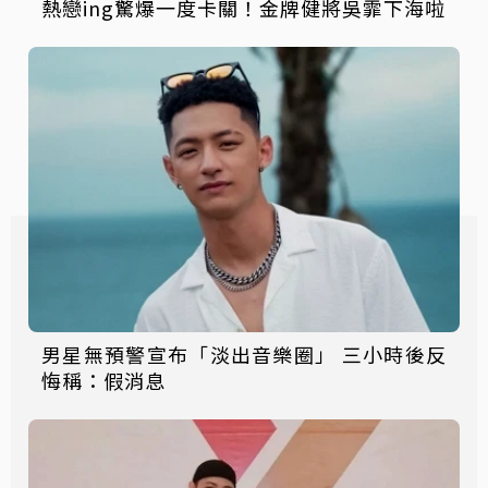
熱戀ing驚爆一度卡關！金牌健將吳霏下海啦
男星無預警宣布「淡出音樂圈」 三小時後反
悔稱：假消息