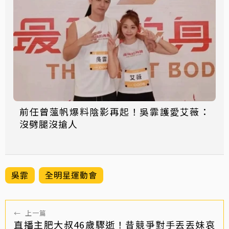
前任曾薀帆爆料陰影再起！吳霏護愛艾薇：
沒劈腿沒搶人
吳霏
全明星運動會
←
上一篇
直播主肥大叔46歲驟逝！昔競爭對手丟丟妹哀