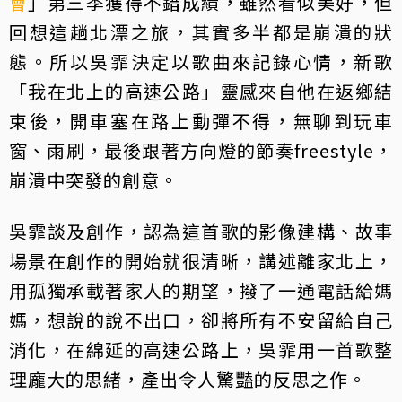
會
」第三季獲得不錯成績，雖然看似美好，但
回想這趟北漂之旅，其實多半都是崩潰的狀
態。所以吳霏決定以歌曲來記錄心情，新歌
「我在北上的高速公路」靈感來自他在返鄉結
束後，開車塞在路上動彈不得，無聊到玩車
窗、雨刷，最後跟著方向燈的節奏freestyle，
崩潰中突發的創意。
吳霏談及創作，認為這首歌的影像建構、故事
場景在創作的開始就很清晰，講述離家北上，
用孤獨承載著家人的期望，撥了一通電話給媽
媽，想說的說不出口，卻將所有不安留給自己
消化，在綿延的高速公路上，吳霏用一首歌整
理龐大的思緒，產出令人驚豔的反思之作。