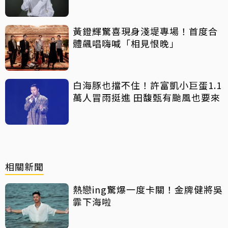
黃鐙輝驚喜現身淺堤專場！首度合
體飆唱嗨喊「相見恨晚」
白海豚也擋不住！許富凱小巨蛋1.1
萬人冒雨挺進 田馥甄有颱風也要來
相關新聞
熱戀ing驚爆一度卡關！金牌健將吳
霏下海啦