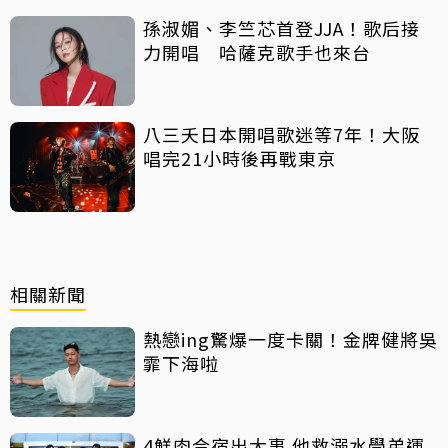
孫淑媚、李竺芯首登JJA！歌后接
力開唱 哈薩克歌手也來台
八三夭日本開唱歌迷等7年！大阪
唱完21小時後再戰東京
相關新聞
熱戀ing驚爆一度卡關！金牌健將吳
霏下海啦
4鮮肉合宿出大事 他救溺水學弟運