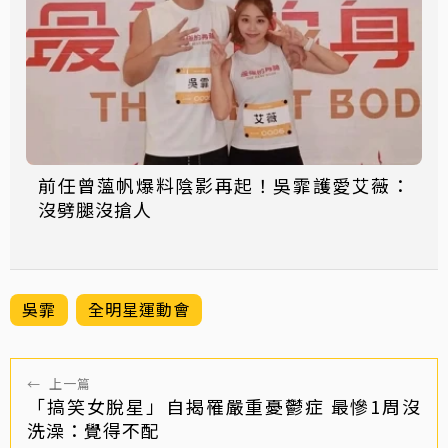
前任曾薀帆爆料陰影再起！吳霏護愛艾薇：
沒劈腿沒搶人
吳霏
全明星運動會
←
上一篇
「搞笑女脫星」自揭罹嚴重憂鬱症 最慘1周沒
洗澡：覺得不配