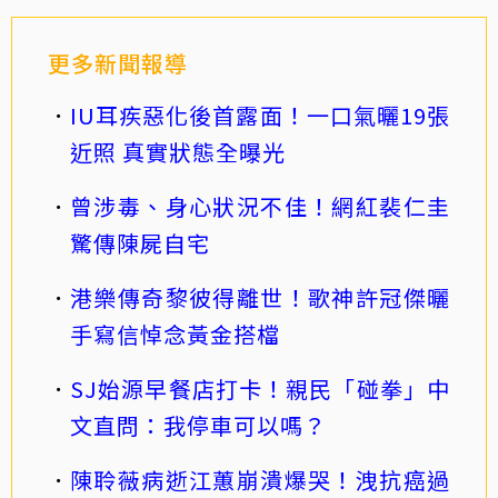
更多新聞報導
IU耳疾惡化後首露面！一口氣曬19張
近照 真實狀態全曝光
曾涉毒、身心狀況不佳！網紅裴仁圭
驚傳陳屍自宅
港樂傳奇黎彼得離世！歌神許冠傑曬
手寫信悼念黃金搭檔
SJ始源早餐店打卡！親民「碰拳」中
文直問：我停車可以嗎？
陳聆薇病逝江蕙崩潰爆哭！洩抗癌過