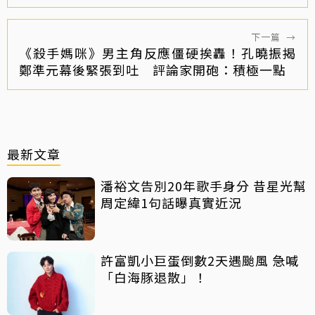
下一篇
→
《殺手媽咪》男主角反應僵硬挨轟！孔曉振揭
鄭準元幕後緊張到吐 評論家開砲：積極一點
最新文章
潘裕文告別20年歌手身分 昔星光幫
周定緯1句話曝真實近況
許富凱小巨蛋倒數2天遇颱風 急喊
「白海豚退散」！