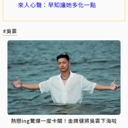
來人心聲：早知讓她多化一點
#吳霏
熱戀ing驚爆一度卡關！金牌健將吳霏下海啦