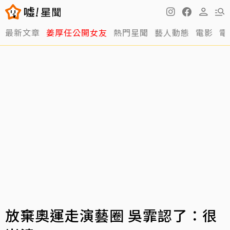
最新文章
姜厚任公開女友
熱門星聞
藝人動態
電影
電
放棄奧運走演藝圈 吳霏認了：很