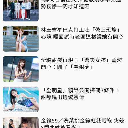
勢衰慘一問才知這因
林玉書星巴克打工吐「偽上班族」
心境 曝面試時老闆這樣說她有開心
全糖甜笑再現！「樂天女孩」孟潔
開心：圓了「空姐夢」
「全明星」穎樂公開擇偶3條件！
甜嗓唱出遺憾戀情
金鐘59／洗菜挑金鐘紅毯戰袍 火辣
S型曲線被看光！