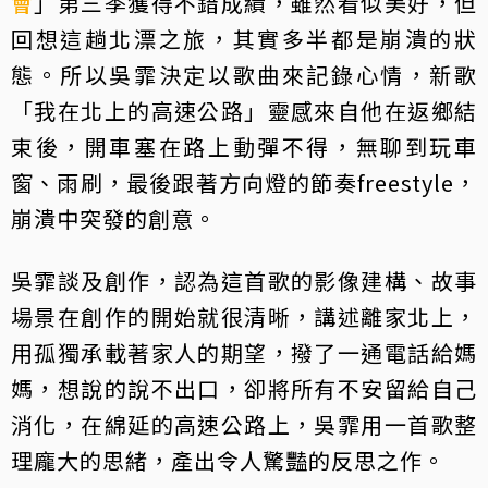
會
」第三季獲得不錯成績，雖然看似美好，但
回想這趟北漂之旅，其實多半都是崩潰的狀
態。所以吳霏決定以歌曲來記錄心情，新歌
「我在北上的高速公路」靈感來自他在返鄉結
束後，開車塞在路上動彈不得，無聊到玩車
窗、雨刷，最後跟著方向燈的節奏freestyle，
崩潰中突發的創意。
吳霏談及創作，認為這首歌的影像建構、故事
場景在創作的開始就很清晰，講述離家北上，
用孤獨承載著家人的期望，撥了一通電話給媽
媽，想說的說不出口，卻將所有不安留給自己
消化，在綿延的高速公路上，吳霏用一首歌整
理龐大的思緒，產出令人驚豔的反思之作。