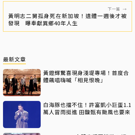
下一篇
→
黃明志二舅孤身死在新加坡！遺體一週後才被
發現 曝奉獻異鄉40年人生
最新文章
黃鐙輝驚喜現身淺堤專場！首度合
體飆唱嗨喊「相見恨晚」
白海豚也擋不住！許富凱小巨蛋1.1
萬人冒雨挺進 田馥甄有颱風也要來