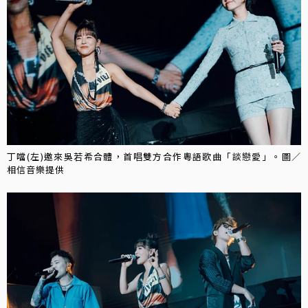
丁噹(左)邀來吳若希合體，首唱雙方合作粵語歌曲「談戀愛」。圖／
相信音樂提供