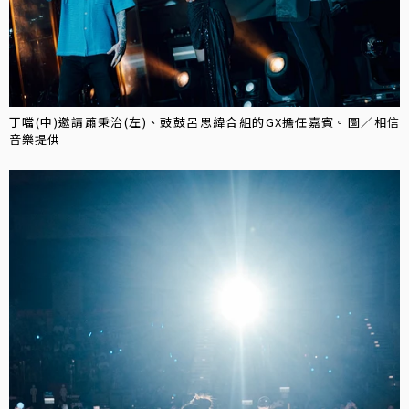
丁噹(中)邀請蕭秉治(左)、鼓鼓呂思緯合組的GX擔任嘉賓。圖／相信
音樂提供