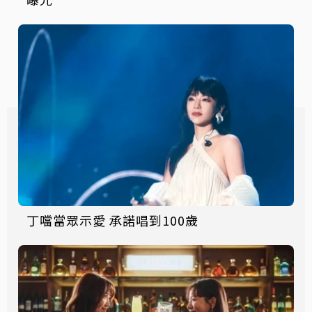
丁噹當眾示愛 承諾唱到100歲