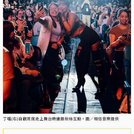
丁噹(右)自觀眾席走上舞台時邊跟粉絲互動。圖／相信音樂提供