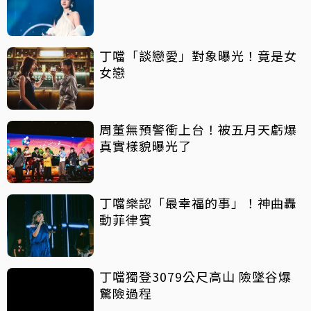
丁噹「談戀愛」對象曝光！竟是女
女戀
周董無預警衝上台！被五月天虧爆
真實樣貌曝光了
丁噹樂認「最幸福的事」！神曲轟
動菲律賓
丁噹獨登3079公尺高山 險墜谷爆
驚險過程