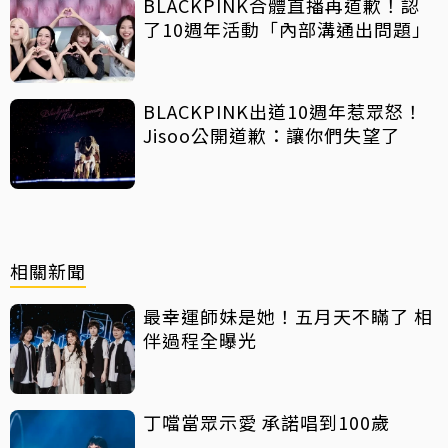
BLACKPINK合體直播再道歉！認
了10週年活動「內部溝通出問題」
BLACKPINK出道10週年惹眾怒！
Jisoo公開道歉：讓你們失望了
相關新聞
最幸運師妹是她！五月天不瞞了 相
伴過程全曝光
丁噹當眾示愛 承諾唱到100歲