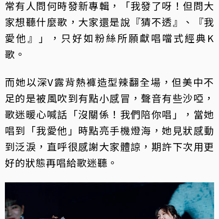
常有人問何時發新專輯，「我發了呀！但問大
家想聽什麼歌，大家還是說『猜不透』、『我
愛他』」，只好如粉絲所願獻唱噹式經典K
歌。
而她以深V露背熱褲造型辣翻全場，但美中不
足的是被風吹到有點小感冒，聲音有些沙啞，
歌迷暖心喊話「沒關係！我們陪你唱」，當她
唱到「我愛他」時點亮手機燈海，她見狀感動
到泛淚，直呼很感謝大家體諒，期許下次用更
好的狀態再唱給歌迷聽。