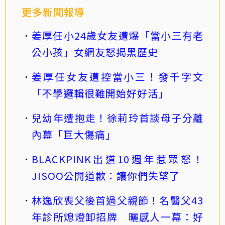
更多新聞報導
姜厚任小24歲女友遭爆「當小三有老
公小孩」女網友怒揭黑歷史
姜厚任女友遭控當小三！發千字文
「不學邏輯很難開始好好活」
兒幼年遭抱走！徐莉玲首談母子分離
內幕「巨大傷痛」
BLACKPINK出道10週年惹眾怒！
JISOO公開道歉：讓你們失望了
林逸欣喪父後首過父親節！名醫父43
年診所熄燈卸招牌 曬感人一幕：好