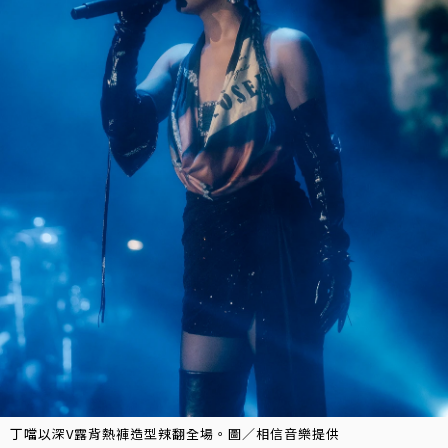
丁噹以深V露背熱褲造型辣翻全場。圖／相信音樂提供