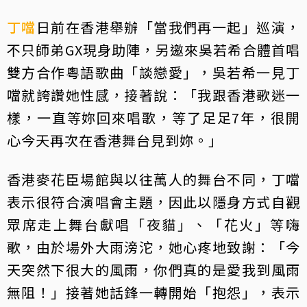
丁噹
日前在香港舉辦「當我們再一起」巡演，
不只師弟GX現身助陣，另邀來吳若希合體首唱
雙方合作粵語歌曲「談戀愛」，吳若希一見丁
噹就誇讚她性感，接著說：「我跟香港歌迷一
樣，一直等妳回來唱歌，等了足足7年，很開
心今天再次在香港舞台見到妳。」
香港麥花臣場館與以往萬人的舞台不同，丁噹
表示很符合演唱會主題，因此以隱身方式自觀
眾席走上舞台獻唱「夜貓」、「花火」等嗨
歌，由於場外大雨滂沱，她心疼地致謝：「今
天突然下很大的風雨，你們真的是愛我到風雨
無阻！」接著她話鋒一轉開始「抱怨」，表示