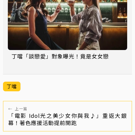
丁噹「談戀愛」對象曝光！竟是女女戀
丁噹
←
上一篇
「電影 Idol光之美少女你與我♪」重返大銀
幕！著色應援活動提前開跑