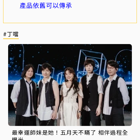
產品依舊可以傳承
#丁噹
最幸運師妹是她！五月天不瞞了 相伴過程全
曝光