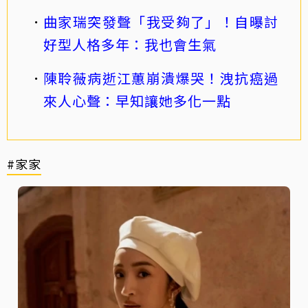
曲家瑞突發聲「我受夠了」！自曝討
好型人格多年：我也會生氣
陳聆薇病逝江蕙崩潰爆哭！洩抗癌過
來人心聲：早知讓她多化一點
#家家