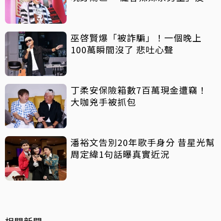
吸睛
巫啓賢爆「被詐騙」！一個晚上
100萬瞬間沒了 悲吐心聲
丁柔安保險箱數7百萬現金遭竊！
大咖兇手被抓包
潘裕文告別20年歌手身分 昔星光幫
周定緯1句話曝真實近況
相關新聞