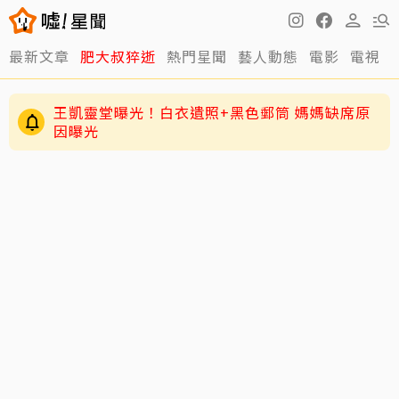
最新文章
肥大叔猝逝
熱門星聞
藝人動態
電影
電視
明金成走後第4個父親節！龍鳳胎兒吐「我沒有爸
爸」 老師暖回一句話全網鼻酸