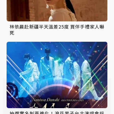
林依晨赴新疆半天溫差25度 買伴手禮家人嚇
死
抽選實名制再進化！浪花男子台北演唱會採