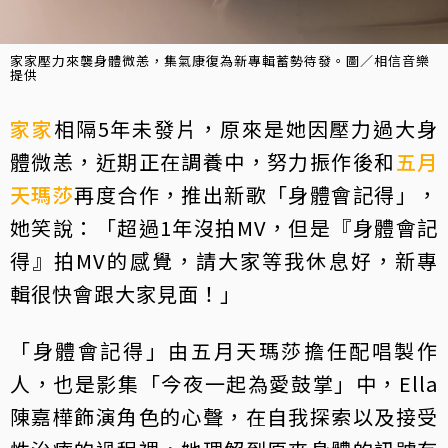
家家壓力來襲身體微恙，集氣康復為新專輯蓄勢待發。圖／相信音樂
提供
家家
相隔5年未發片，原來是她因壓力過大身
體微恙，近期正在調養中，努力振作後和
五月
天
瑪莎
再度合作，推出新歌「身體會記得」，
她笑說：「超過1年沒拍MV，但是『身體會記
得』拍MV的感覺，請大家等我休息好，新專
輯很快會跟大家見面！」
「身體會記得」由五月天瑪莎擔任配唱製作
人，也是影集「今夜一起為愛鼓掌」中，Ella
陳嘉樺飾演角色的心聲，在自我探索以及接受