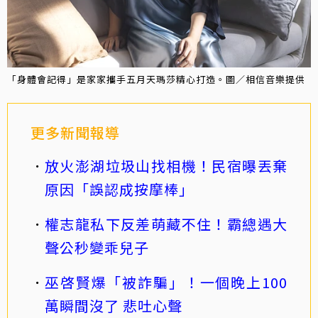
「身體會記得」是家家攜手五月天瑪莎精心打造。圖／相信音樂提供
更多新聞報導
放火澎湖垃圾山找相機！民宿曝丟棄
原因「誤認成按摩棒」
權志龍私下反差萌藏不住！霸總遇大
聲公秒變乖兒子
巫啓賢爆「被詐騙」！一個晚上100
萬瞬間沒了 悲吐心聲