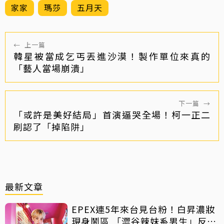
家家
瑪莎
五月天
←
上一篇
韓星被當成乞丐丟進沙漠！製作單位來真的
「藝人當場崩潰」
下一篇
→
「或許是美好結局」首演逼哭全場！柯一正二
刷認了「掉陷阱」
最新文章
EPEX連5年來台見台粉！白昇濃妝
現身鬧區 「澀谷辣妹系男生」反差