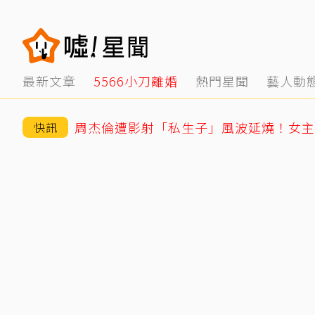
最新文章
5566小刀離婚
熱門星聞
藝人動
周杰倫遭影射「私生子」風波延燒！女主
快訊