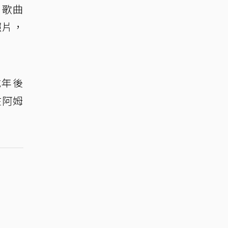
，歌曲
照片，
成年後
在阿姆