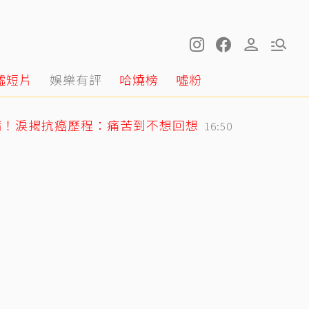
噓短片
娛樂有評
哈燒榜
噓粉
病！淚揭抗癌歷程：痛苦到不想回想
16:50