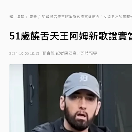
噓！星聞
音樂
51歲饒舌天王阿姆新歌證實當阿公！女兒男友帥氣曝
51歲饒舌天王阿姆新歌證實
聯合報 記者陳建嘉／即時報導
2024-10-05 18:39