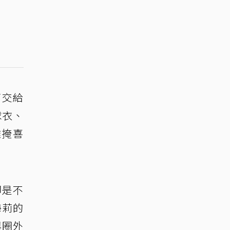
莉交給
球衣、
難掩喜
卻是不
海莉的
與圈外