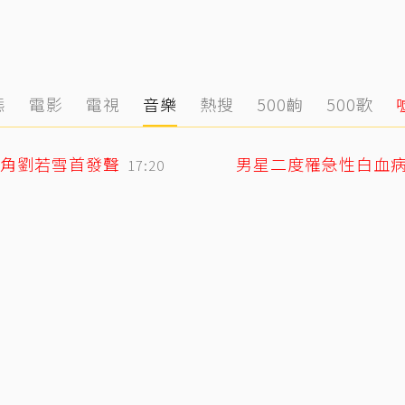
態
電影
電視
音樂
熱搜
500齣
500歌
角劉若雪首發聲
男星二度罹急性白血
17:20