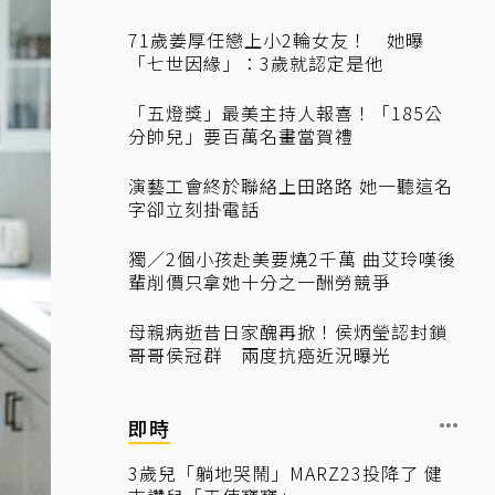
71歲姜厚任戀上小2輪女友！ 她曝
「七世因緣」：3歲就認定是他
「五燈獎」最美主持人報喜！「185公
分帥兒」要百萬名畫當賀禮
演藝工會終於聯絡上田路路 她一聽這名
字卻立刻掛電話
獨／2個小孩赴美要燒2千萬 曲艾玲嘆後
輩削價只拿她十分之一酬勞競爭
母親病逝昔日家醜再掀！侯炳瑩認封鎖
哥哥侯冠群 兩度抗癌近況曝光
即時
3歲兒「躺地哭鬧」MARZ23投降了 健