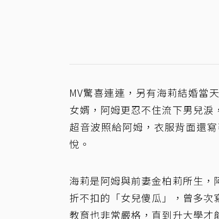
MV驚喜連連，另有海莉結婚當
女婿，阿姆更忍不住流下男兒淚
超音波照給阿姆，衣服背面還寫
悅。
海莉是阿姆與前妻金柏莉所生，
折不扣的「女兒傻瓜」，曾多次
教育也非常嚴格，直到升大學才