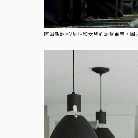
阿姆新歌MV呈現和女兒的溫韾畫面。圖／摘