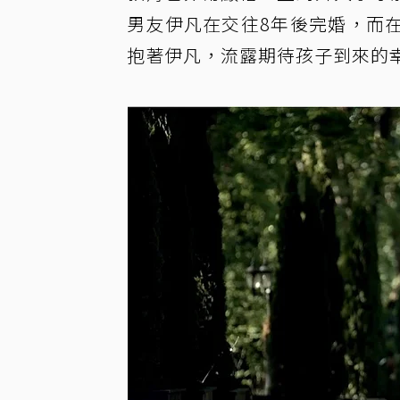
男友伊凡在交往8年後完婚，而
抱著伊凡，流露期待孩子到來的