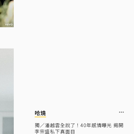
哈燒
獨／潘越雲全說了！40年感情曝光 揭開
李宗盛私下真面目