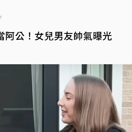
光
當阿公！女兒男友帥氣曝光