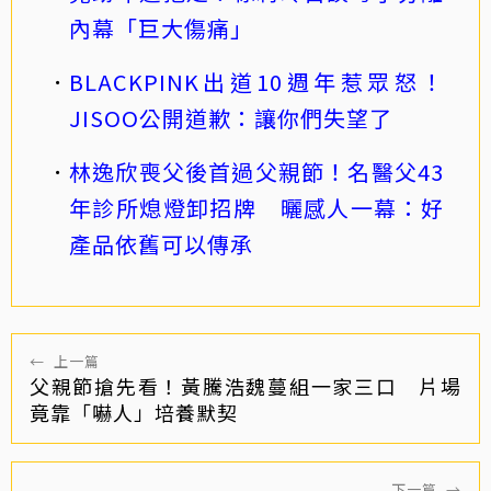
內幕「巨大傷痛」
BLACKPINK出道10週年惹眾怒！
JISOO公開道歉：讓你們失望了
林逸欣喪父後首過父親節！名醫父43
年診所熄燈卸招牌 曬感人一幕：好
產品依舊可以傳承
←
上一篇
父親節搶先看！黃騰浩魏蔓組一家三口 片場
竟靠「嚇人」培養默契
下一篇
→