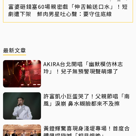
富婆砸錢塞60場親密戲「伸舌輸送口水」！短
劇遭下架 鮮肉男星吐心聲：要守住底線
最新文章
AKIRA台北開唱「幽默模仿林志
玲」！兒子無預警現聲萌爆了
許富凱小巨蛋哭了！父親節唱「南
風」淚崩 鼻水糊臉都來不及擦
黃鐙輝驚喜現身淺堤專場！首度合
體飆唱嗨喊「相見恨晚」