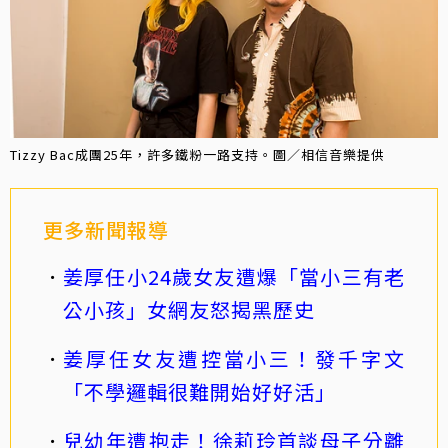
Tizzy Bac成團25年，許多鐵粉一路支持。圖／相信音樂提供
更多新聞報導
姜厚任小24歲女友遭爆「當小三有老
公小孩」女網友怒揭黑歷史
姜厚任女友遭控當小三！發千字文
「不學邏輯很難開始好好活」
兒幼年遭抱走！徐莉玲首談母子分離