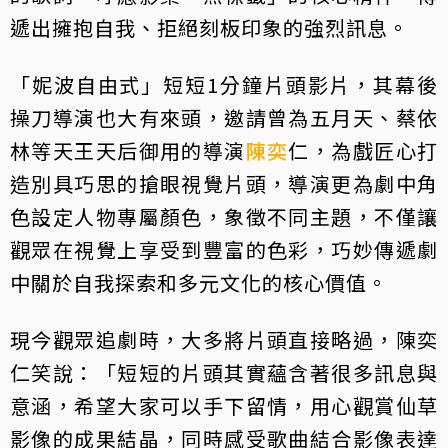
遞出擁抱自我、拒絕刻板印象的強烈訊息。
「妮波自由式」短短1分鐘片頭影片，其幕後
操刀導演也大有來頭，邀請曾為五月天、蔡依
林等天王天后御用的導演
陳奕
仁，為戲匠心打
造別具巧思的搶眼視覺片頭，導演更為劇中角
色設定人物專屬顏色，象徵不同主題，不僅讓
觀眾在視覺上享受到豐富的色彩，巧妙傳遞劇
中關於自我探索和多元文化的核心價值。
現今觀眾追劇時，大多將片頭直接略過，陳奕
仁笑說：「短短的片頭其實蘊含著很多訊息與
意涵，希望大家可以手下留情，用心觀賞仙草
影像的成果結晶，同時感受歌曲結合影像表達