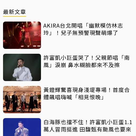
最新文章
AKIRA台北開唱「幽默模仿林志
玲」！兒子無預警現聲萌爆了
許富凱小巨蛋哭了！父親節唱「南
風」淚崩 鼻水糊臉都來不及擦
黃鐙輝驚喜現身淺堤專場！首度合
體飆唱嗨喊「相見恨晚」
白海豚也擋不住！許富凱小巨蛋1.1
萬人冒雨挺進 田馥甄有颱風也要來