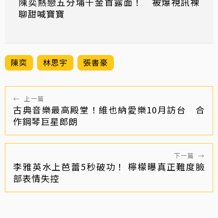
陳奕熱戀五分埔千金首露面！ 被爆視訊裸
聊甜喊寶寶
陳奕
林思宇
張書豪
←
上一篇
古典音樂最高殿堂！維也納愛樂10月訪台 合
作鋼琴巨星郎朗
下一篇
→
李雅英水上芭蕾5秒破功！ 檸檬曝真正難度臉
部表情失控