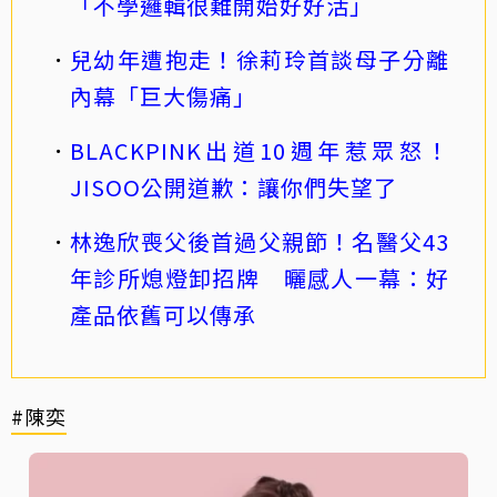
「不學邏輯很難開始好好活」
兒幼年遭抱走！徐莉玲首談母子分離
內幕「巨大傷痛」
BLACKPINK出道10週年惹眾怒！
JISOO公開道歉：讓你們失望了
林逸欣喪父後首過父親節！名醫父43
年診所熄燈卸招牌 曬感人一幕：好
產品依舊可以傳承
#陳奕