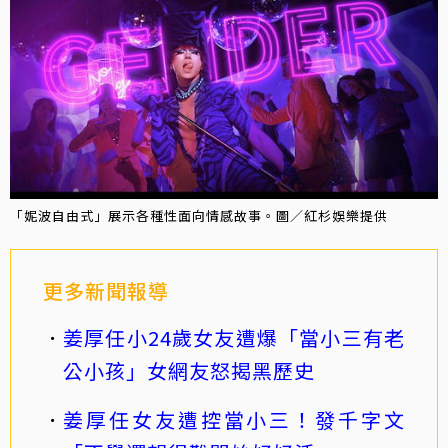
「妮波自由式」展示各種性面向情感故事。圖／紅杉娛樂提供
更多新聞報導
姜厚任小24歲女友遭爆「當小三有老
公小孩」女網友怒揭黑歷史
姜厚任女友遭控當小三！發千字文