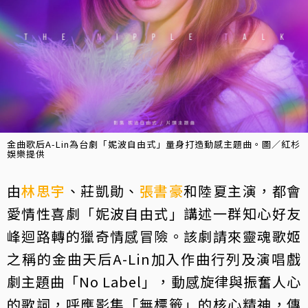
金曲歌后A-Lin為台劇「妮波自由式」量身打造動感主題曲。圖／紅杉
娛樂提供
由
林思宇
、莊凱勛、
張書豪
和陸夏主演，都會
愛情性喜劇「妮波自由式」講述一群知心好友
峰迴路轉的獵奇情感冒險。該劇請來靈魂歌姬
之稱的金曲天后A-Lin加入作曲行列及演唱戲
劇主題曲「No Label」，動感旋律與振奮人心
的歌詞，呼應影集「無標籤」的核心精神，傳