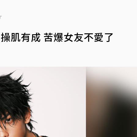
了
LI操肌有成 苦爆女友不愛了