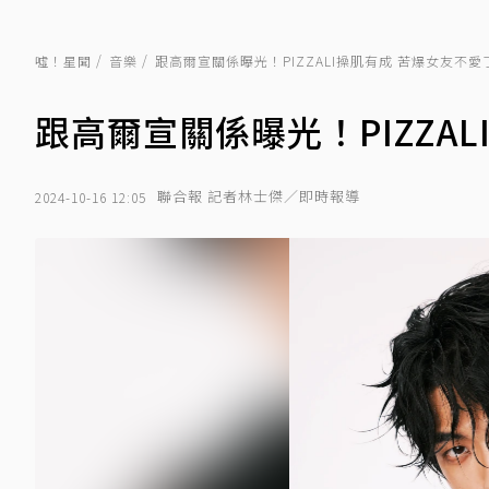
噓！星聞
音樂
跟高爾宣關係曝光！PIZZALI操肌有成 苦爆女友不愛
跟高爾宣關係曝光！PIZZA
聯合報 記者林士傑／即時報導
2024-10-16 12:05