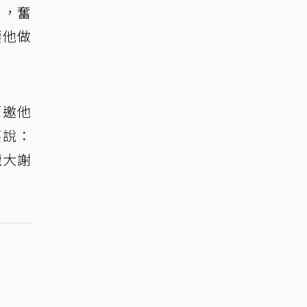
」，奮
要他做
而邀他
笑說：
龍大謝