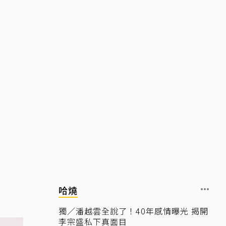
哈燒
獨／潘越雲全說了！40年感情曝光 揭開
李宗盛私下真面目