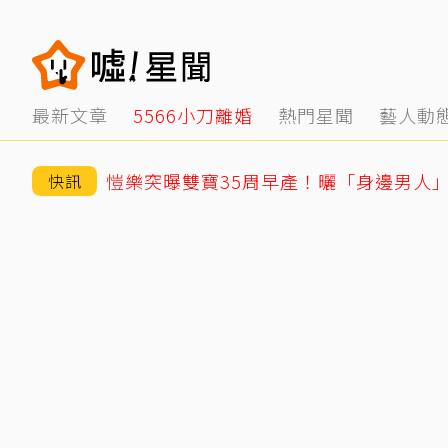
最新文章
5566小刀離婚
熱門星聞
藝人動
愷樂突曝雙寶35周早產！曬「身邊男人
快訊