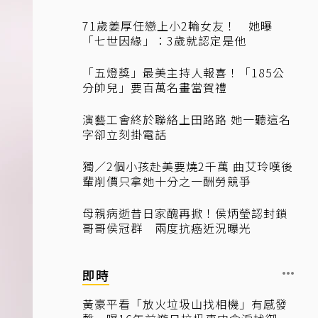
71歲姜厚任戀上小2輪女友！ 她曝
「七世因緣」：3歲就認定是他
「五燈獎」最美主持人報喜！「185公
分帥兒」要百萬名畫當賀禮
演藝工會終於聯絡上田路路 她一聽這名
字卻立刻掛電話
獨／2個小孩赴美要燒2千萬 曲艾玲嘆後
輩削價只拿她十分之一酬勞競爭
母親病逝昔日家醜再掀！侯炳瑩認封鎖
哥哥侯冠群 兩度抗癌近況曝光
即時
黃豪平看「放火垃圾山找相機」有感發