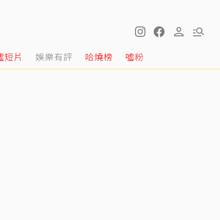
噓短片
娛樂有評
哈燒榜
噓粉