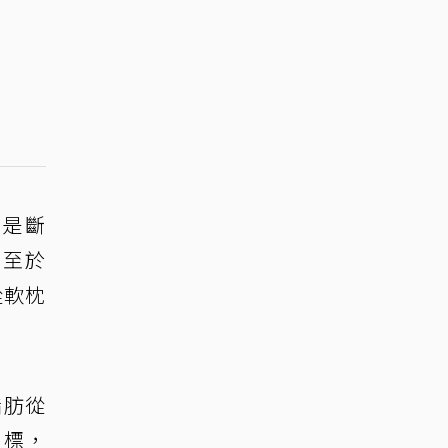
則是斷
」至於
從軟枕
脂肪從
目標，