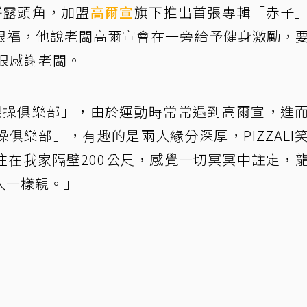
目嶄露頭角，加盟
高爾宣
旗下推出首張專輯「赤子
眼福，他說老闆高爾宣會在一旁給予健身激勵，
很感謝老闆。
成「狠操俱樂部」，由於運動時常常遇到高爾宣，進
俱樂部」，有趣的是兩人緣分深厚，PIZZALI
住在我家隔壁200公尺，感覺一切冥冥中註定，
人一樣親。」