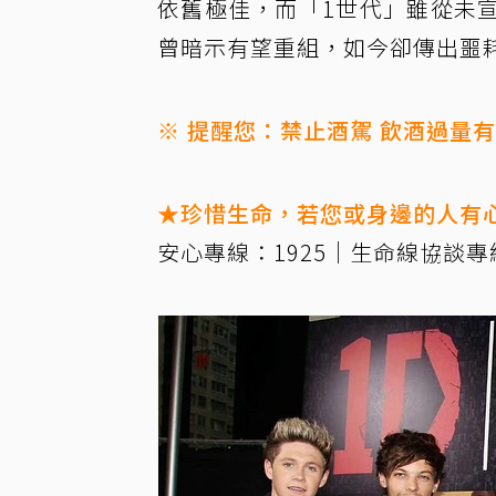
依舊極佳，而「1世代」雖從未
曾暗示有望重組，如今卻傳出噩
※ 提醒您：禁止酒駕 飲酒過量
★珍惜生命，若您或身邊的人有
安心專線：1925｜生命線協談專線