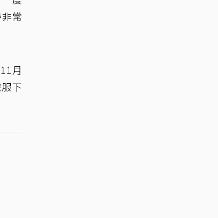
勢非常
11月
戲服下