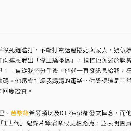
手後死纏濫打，不斷打電話騷擾她與家人，疑似
師向連恩發出「停止騷擾信」，指控他沉迷於聯
批連恩：「自從我們分手後，他就一直發訊息給我，
號碼。他還會打爆我媽媽的電話，你覺得這是正
未回應證實。
理、
芭黎絲
希爾頓以及DJ Zedd都發文悼念，而
「1世代」紀錄片導演摩根史柏路克，並表明團