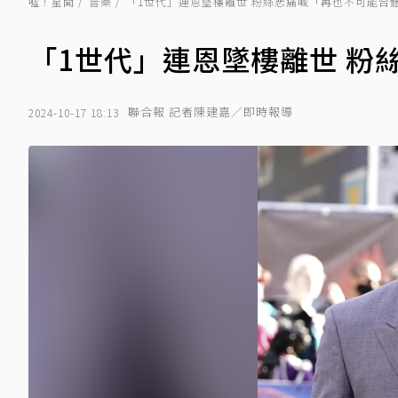
噓！星聞
音樂
「1世代」連恩墜樓離世 粉絲悲痛喊「再也不可能合
「1世代」連恩墜樓離世 粉
聯合報 記者陳建嘉／即時報導
2024-10-17 18:13