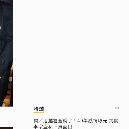
哈燒
獨／潘越雲全說了！40年感情曝光 揭開
李宗盛私下真面目