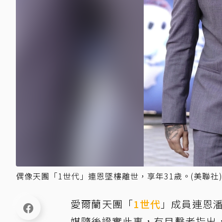
偶像天團「1世代」連恩墜樓離世，享年31歲。(美聯社
愛爾蘭天團「
1世代
」成員連恩潘
媒隨後證實此事，有目擊者指出