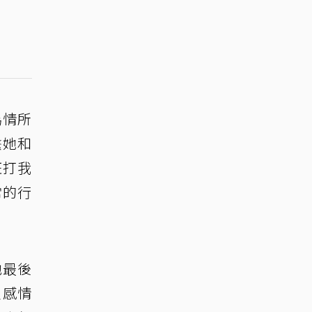
為情所
繫她和
狂打我
常的行
他最後
員感情