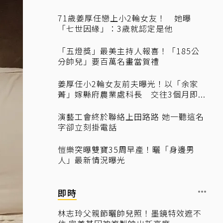
71歲姜厚任戀上小2輪女友！ 她曝
「七世因緣」：3歲就認定是他
「五燈獎」最美主持人報喜！「185公
分帥兒」要百萬名畫當賀禮
姜厚任小2輪女友前夫曝光！以「余家
菁」嫁縣府農業處科長 交往3個月即...
演藝工會終於聯絡上田路路 她一聽這名
字卻立刻掛電話
愷樂突曝雙寶35周早產！曬「身邊男
人」最新情況曝光
即時
林志玲父親節曬帥兒照！墨鏡特效遮不