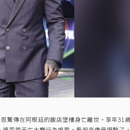
)
恩驚傳在阿根廷的飯店墜樓身亡離世，享年31
，連恩當天在大廳行為詭異，看起來像是喝醉了