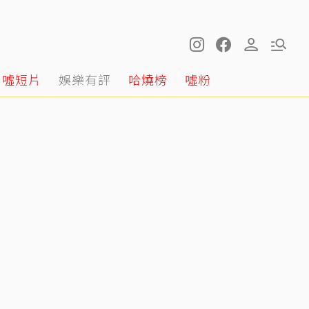
噓短片
娛樂有評
哈燒榜
噓粉