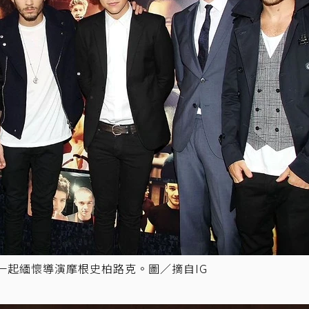
一起緬懷導演摩根史柏路克。圖／摘自IG