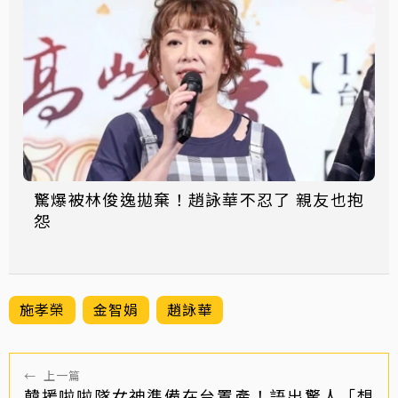
驚爆被林俊逸拋棄！趙詠華不忍了 親友也抱
怨
施孝榮
金智娟
趙詠華
←
上一篇
韓援啦啦隊女神準備在台置產！語出驚人「想