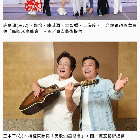
許景淳(左起)、鄭怡、陳艾湄、金智娟、王海玲、于台煙跟趙詠華參
與「民歌50高峰會」。圖／寬宏藝術提供
王中平(右)、楊耀東參與「民歌50高峰會」。圖／寬宏藝術提供