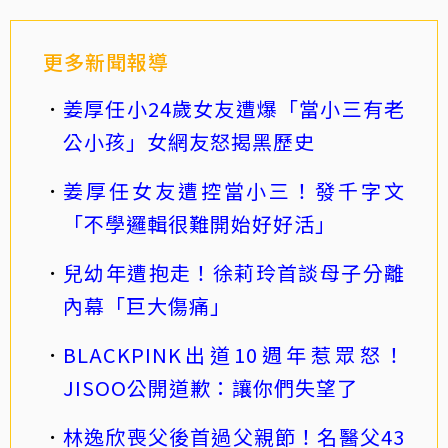
更多新聞報導
姜厚任小24歲女友遭爆「當小三有老
公小孩」女網友怒揭黑歷史
姜厚任女友遭控當小三！發千字文
「不學邏輯很難開始好好活」
兒幼年遭抱走！徐莉玲首談母子分離
內幕「巨大傷痛」
BLACKPINK出道10週年惹眾怒！
JISOO公開道歉：讓你們失望了
林逸欣喪父後首過父親節！名醫父43