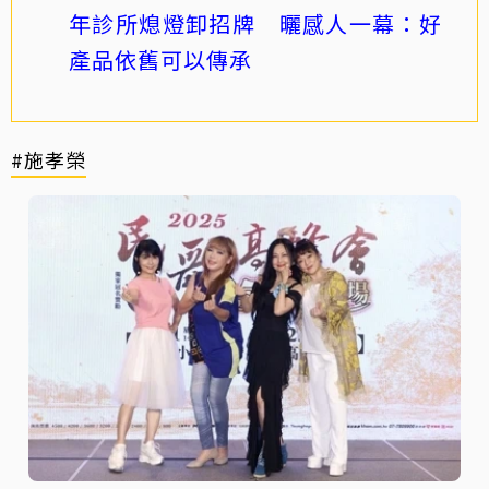
年診所熄燈卸招牌 曬感人一幕：好
產品依舊可以傳承
#施孝榮