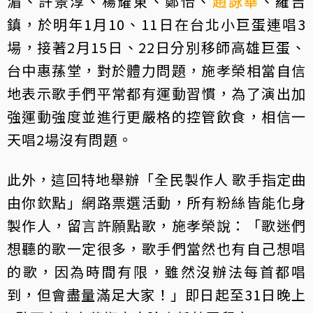
湄、許景淳、楊耀東、鄭怡、
趙詠華
、羅吉
鎮，於明年1月10、11日在台北小巨蛋連唱3
場，接著2月15日、22日分別移師高雄巨蛋、
台中惠蓀堂，對於體力問題，施孝榮相當自信
地表示歌手們平常都有運動習慣，為了演出加
強運動強度並進行更嚴格的控管飲食，相信一
天唱2場沒有問題。
此外，這回特地舉辦「全民製作人 歌手指定曲
由你欽點」網路票選活動，所有粉絲皆能化身
製作人，留言許願點歌，施孝榮說：「歌迷們
想聽的歌一定很多，歌手們當然也有自己想唱
的歌，因為時間有限，雖然沒辦法每首都唱
到，但會盡量滿足大家！」即日起至31日晚上