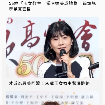
56歲「玉女教主」當阿嬤美成這樣！踢爆施
孝榮真面目
才成為最美阿嬤！56歲玉女教主驚爆跑路