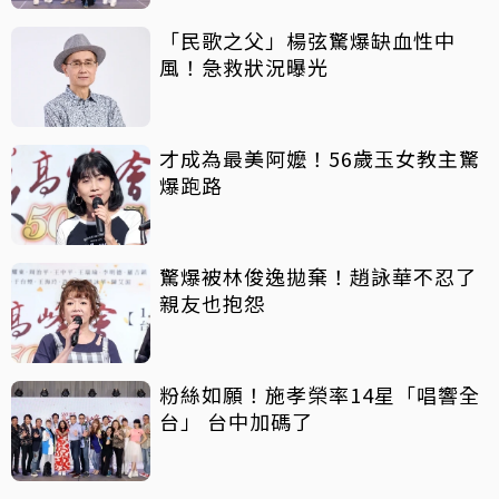
「民歌之父」楊弦驚爆缺血性中
風！急救狀況曝光
才成為最美阿嬤！56歲玉女教主驚
爆跑路
驚爆被林俊逸拋棄！趙詠華不忍了
親友也抱怨
粉絲如願！施孝榮率14星「唱響全
台」 台中加碼了