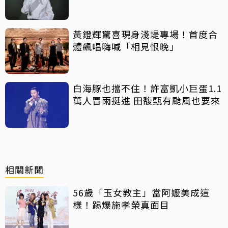
黃鐙輝驚喜現身淺堤專場！首度合
體飆唱嗨喊「相見恨晚」
白海豚也擋不住！許富凱小巨蛋1.1
萬人冒雨挺進 田馥甄有颱風也要來
相關新聞
56歲「玉女教主」當阿嬤美成這
樣！踢爆施孝榮真面目