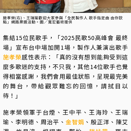
施孝榮(右)、王瑞瑜歡迎大家參與「全民製作人 歌手指定曲 由你欽
點」網路票選活動。圖／寬宏藝術提供
集結15位民歌手，「2025民歌50高峰會 最終
場」宣布台中場加開1場，製作人兼演出歌手
施孝榮
感性表示：「真的沒有想到能夠受到這
麼多歌迷的支持，不只我，其他14位歌手也覺
得相當感謝，我們會用最佳狀態，呈現最完美
的舞台，帶給觀眾難忘的回憶，請拭目以
待！」
施孝榮領軍于台煙、王中平、王海玲、王瑞
瑜、李明德、周治平、
金智娟
、殷正洋、陳艾