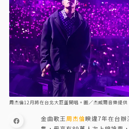
周杰倫12月將在台北大巨蛋開唱。圖／杰威爾音樂提供
金曲歌王
周杰倫
睽違7年在台辦
售，最高有89萬人次上線搶票，