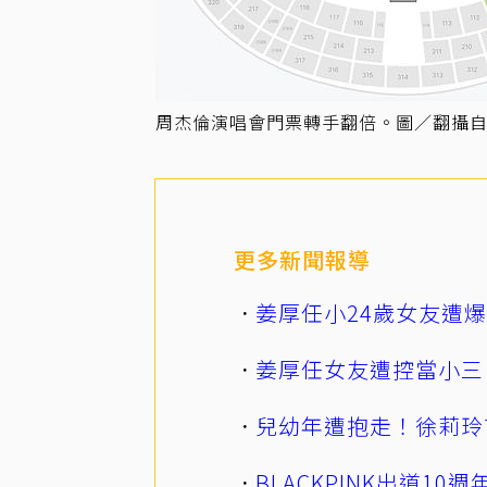
周杰倫演唱會門票轉手翻倍。圖／翻攝自V
更多新聞報導
姜厚任小24歲女友遭
姜厚任女友遭控當小三
兒幼年遭抱走！徐莉玲
BLACKPINK出道1