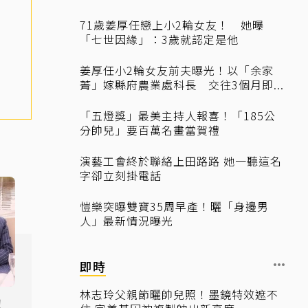
71歲姜厚任戀上小2輪女友！ 她曝
「七世因緣」：3歲就認定是他
姜厚任小2輪女友前夫曝光！以「余家
菁」嫁縣府農業處科長 交往3個月即...
「五燈獎」最美主持人報喜！「185公
分帥兒」要百萬名畫當賀禮
演藝工會終於聯絡上田路路 她一聽這名
字卻立刻掛電話
愷樂突曝雙寶35周早產！曬「身邊男
人」最新情況曝光
即時
林志玲父親節曬帥兒照！墨鏡特效遮不
！