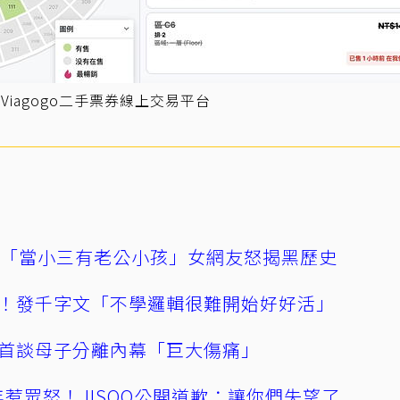
iagogo二手票券線上交易平台
爆「當小三有老公小孩」女網友怒揭黑歷史
！發千字文「不學邏輯很難開始好好活」
首談母子分離內幕「巨大傷痛」
0週年惹眾怒！JISOO公開道歉：讓你們失望了