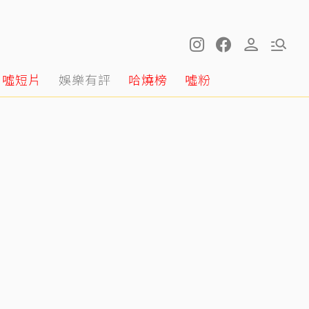
噓短片
娛樂有評
哈燒榜
噓粉