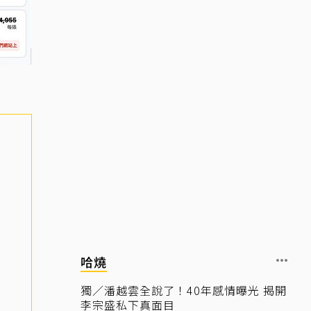
哈燒
獨／潘越雲全說了！40年感情曝光 揭開
李宗盛私下真面目