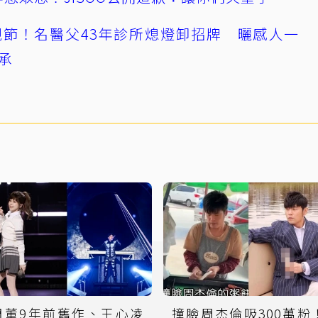
節！名醫父43年診所熄燈卸招牌 曬感人一
承
周董9年前舊作、王心凌
撞臉周杰倫吸300萬粉