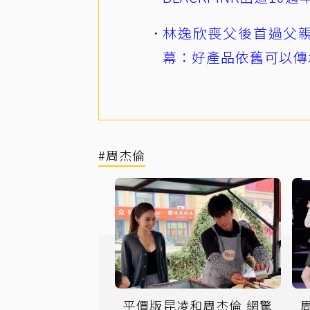
林逸欣喪父後首過父親
幕：好產品依舊可以傳
#周杰倫
平價版昆凌和周杰倫 網驚