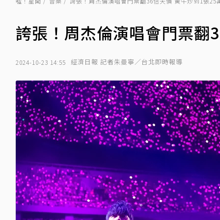
噓！星聞
音樂
誇張！周杰倫演唱會門票翻36倍天價 黃牛炒到1張25
誇張！周杰倫演唱會門票翻36
經濟日報 記者朱曼寧／台北即時報導
2024-10-23 14:55