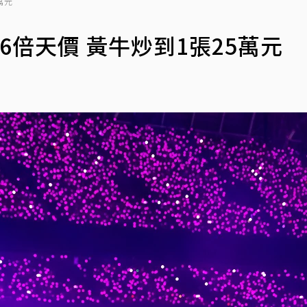
萬元
倍天價 黃牛炒到1張25萬元