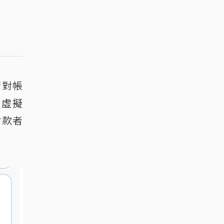
行對帳
M虛擬
付款者