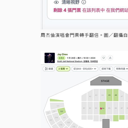
周杰倫演唱會門票轉手翻倍。圖／翻攝自V