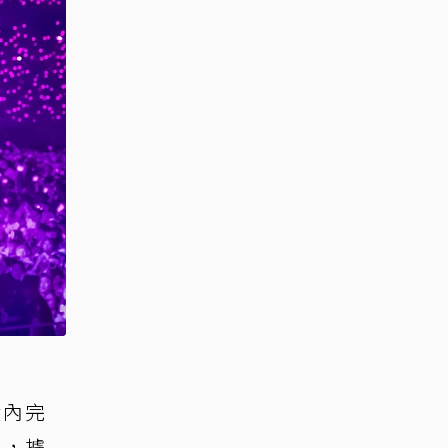
鐘內完
元，據