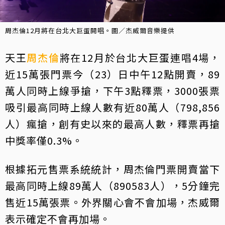
周杰倫12月將在台北大巨蛋開唱。圖／杰威爾音樂提供
天王
周杰倫
將在12月於台北大巨蛋連唱4場，
近15萬張門票今（23）日中午12點開賣，89
萬人同時上線爭搶，下午3點釋票，3000張票
吸引最高同時上線人數有近80萬人（798,856
人）瘋搶，創有史以來的最高人數，釋票再搶
中獎率僅0.3%。
根據拓元售票系統統計，周杰倫門票開賣當下
最高同時上線89萬人（890583人），5分鐘完
售近15萬張票。外界關心會不會加場，杰威爾
表示確定不會再加場。