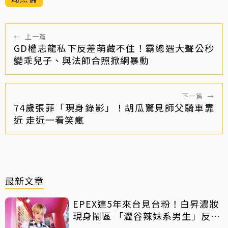
←
上一篇
GD權志龍私下反差萌藏不住！霸總遇大聲公秒
變乖兒子、與法師合照掀網暴動
下一篇
→
74歲張菲「現身錄影」！胡瓜驚見師父騎車靠
近 走近一看笑瘋
最新文章
EPEX連5年來台見台粉！白昇濃妝
現身鬧區 「澀谷辣妹系男生」反差
吸睛