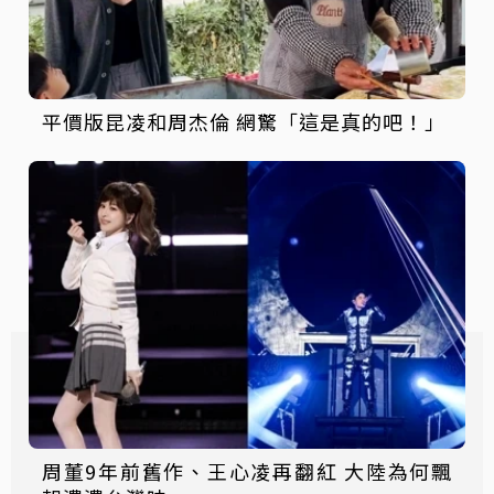
平價版昆凌和周杰倫 網驚「這是真的吧！」
周董9年前舊作、王心凌再翻紅 大陸為何飄