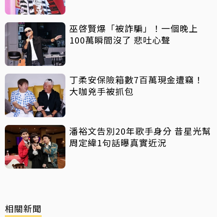
巫啓賢爆「被詐騙」！一個晚上
100萬瞬間沒了 悲吐心聲
丁柔安保險箱數7百萬現金遭竊！
大咖兇手被抓包
潘裕文告別20年歌手身分 昔星光幫
周定緯1句話曝真實近況
相關新聞