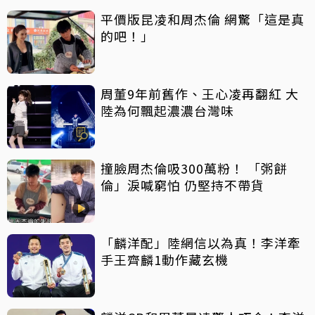
平價版昆凌和周杰倫 網驚「這是真
的吧！」
周董9年前舊作、王心凌再翻紅 大
陸為何飄起濃濃台灣味
撞臉周杰倫吸300萬粉！ 「粥餅
倫」淚喊窮怕 仍堅持不帶貨
「麟洋配」陸網信以為真！李洋牽
手王齊麟1動作藏玄機