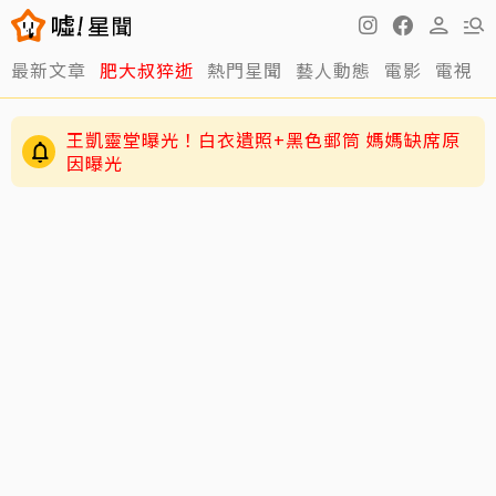
最新文章
肥大叔猝逝
熱門星聞
藝人動態
電影
電視
王凱靈堂曝光！白衣遺照+黑色郵筒 媽媽缺席原
因曝光
周渝民護女超狂！放話未來女婿千萬聘金才行