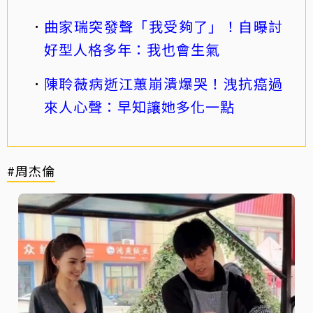
曲家瑞突發聲「我受夠了」！自曝討
好型人格多年：我也會生氣
陳聆薇病逝江蕙崩潰爆哭！洩抗癌過
來人心聲：早知讓她多化一點
#周杰倫