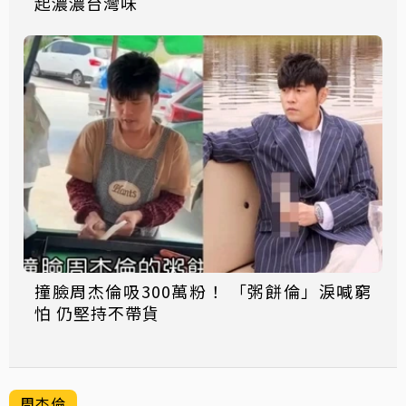
起濃濃台灣味
撞臉周杰倫吸300萬粉！ 「粥餅倫」淚喊窮
怕 仍堅持不帶貨
周杰倫