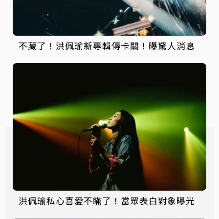
不藏了！洪佩瑜新專輯傳卡關！曝驚人消息
洪佩瑜私心喜愛不瞞了！當眾表白對象曝光