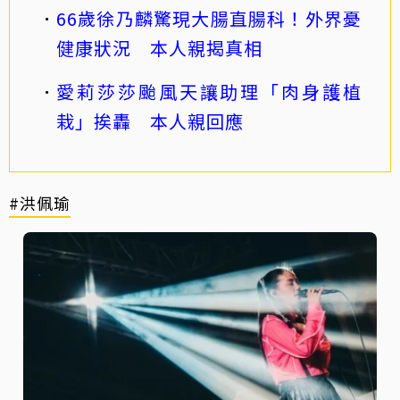
66歲徐乃麟驚現大腸直腸科！外界憂
健康狀況 本人親揭真相
愛莉莎莎颱風天讓助理「肉身護植
栽」挨轟 本人親回應
#洪佩瑜