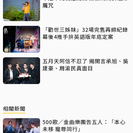
魔咒
「勸世三姊妹」32場完售再締紀錄
幕後4推手拚英語版年底定案
五月天阿信不忍了 揭開言承旭、吳
建豪、周渝民真面目
相關新聞
500歌／金曲樂團告五人：「本心
未移 寵辱同行」