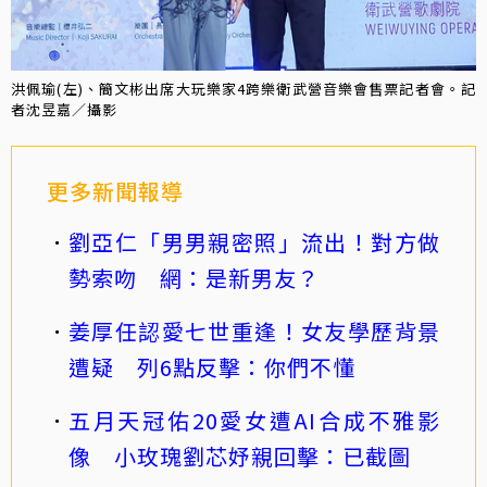
洪佩瑜(左)、簡文彬出席大玩樂家4跨樂衛武營音樂會售票記者會。記
者沈昱嘉／攝影
更多新聞報導
劉亞仁「男男親密照」流出！對方做
勢索吻 網：是新男友？
姜厚任認愛七世重逢！女友學歷背景
遭疑 列6點反擊：你們不懂
五月天冠佑20愛女遭AI合成不雅影
像 小玫瑰劉芯妤親回擊：已截圖