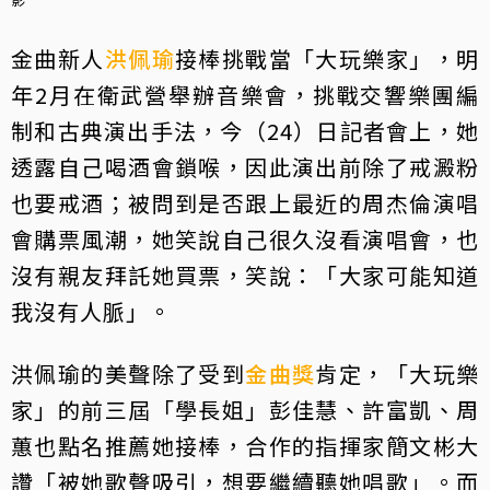
金曲新人
洪佩瑜
接棒挑戰當「大玩樂家」，明
年2月在衛武營舉辦音樂會，挑戰交響樂團編
制和古典演出手法，今（24）日記者會上，她
透露自己喝酒會鎖喉，因此演出前除了戒澱粉
也要戒酒；被問到是否跟上最近的周杰倫演唱
會購票風潮，她笑說自己很久沒看演唱會，也
沒有親友拜託她買票，笑說：「大家可能知道
我沒有人脈」。
洪佩瑜的美聲除了受到
金曲獎
肯定，「大玩樂
家」的前三屆「學長姐」彭佳慧、許富凱、周
蕙也點名推薦她接棒，合作的指揮家簡文彬大
讚「被她歌聲吸引，想要繼續聽她唱歌」。而