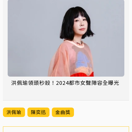
洪佩瑜領頭秒殺！2024都市女聲陣容全曝光
洪佩瑜
陳奕迅
金曲獎