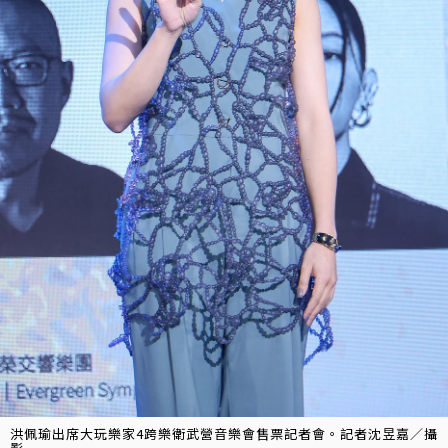
洪佩瑜出席大玩樂家4跨樂衛武營音樂會售票記者會。記者沈昱嘉／攝
影